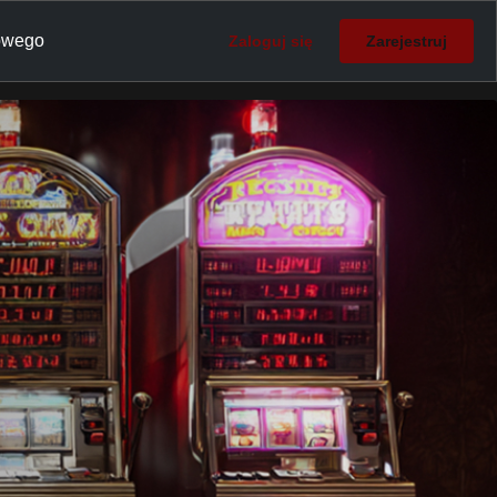
owego
Zaloguj się
Zarejestruj