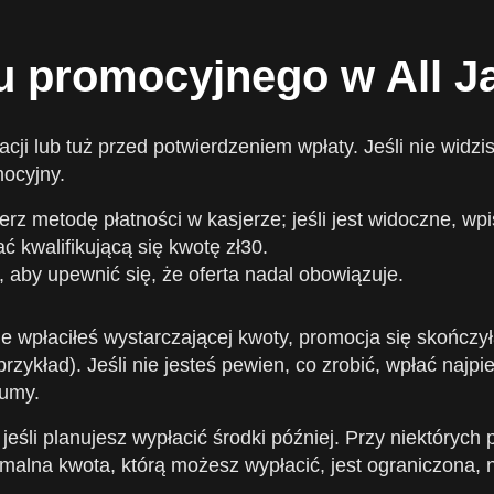
u promocyjnego w All J
 lub tuż przed potwierdzeniem wpłaty. Jeśli nie widzisz
ocyjny.
bierz metodę płatności w kasjerze; jeśli jest widoczne, 
ć kwalifikującą się kwotę zł30.
aby upewnić się, że oferta nadal obowiązuje.
 nie wpłaciłeś wystarczającej kwoty, promocja się skońc
rzykład). Jeśli nie jesteś pewien, co zrobić, wpłać najpi
sumy.
śli planujesz wypłacić środki później. Przy niektórych
ymalna kwota, którą możesz wypłacić, jest ograniczona, 