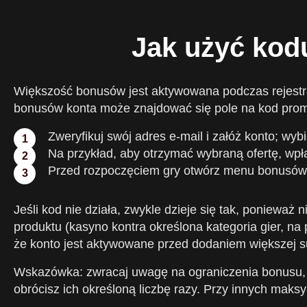
Jak użyć kod
Większość bonusów jest aktywowana podczas rejestracji
bonusów konta może znajdować się pole na kod prom
Zweryfikuj swój adres e-mail i załóż konto; wy
Na przykład, aby otrzymać wybraną ofertę, wpła
Przed rozpoczęciem gry otwórz menu bonusów, 
Jeśli kod nie działa, zwykle dzieje się tak, ponieważ
produktu (kasyno kontra określona kategoria gier, na p
że konto jest aktywowane przed dodaniem większej 
Wskazówka: zwracaj uwagę na ograniczenia bonusu, je
obrócisz ich określoną liczbę razy. Przy innych maks