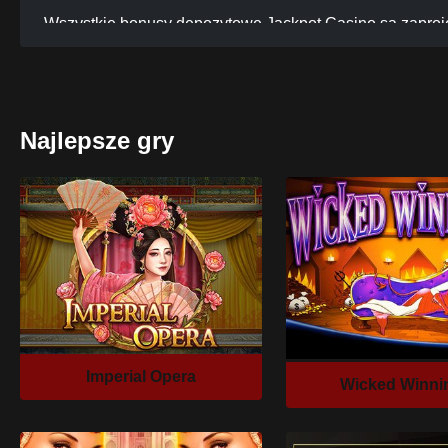
Wszystkie bonusy depozytowe Jackpot Casino są zaproje
All Jackpot Casino oferuje różnorodne metody wpłat, w t
Metody wypłat w All Jackpot Casino: weryfikacja, szybkość
Najlepsze gry
Kontrole Know Your Customer (kyc) przy wypłatach
Graj w All Jackpot Casino Mobile Casino na Androidzie, 
Imperial Opera
Wicked Winni