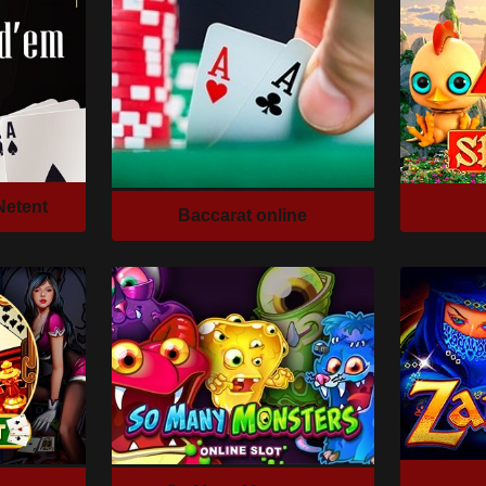
Netent
Baccarat online