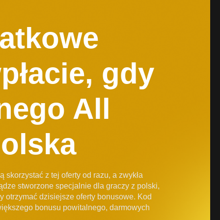
datkowe
płacie, gdy
nego All
Polska
skorzystać z tej oferty od razu, a zwykła
dze stworzone specjalnie dla graczy z polski,
aby otrzymać dzisiejsze oferty bonusowe. Kod
d większego bonusu powitalnego, darmowych