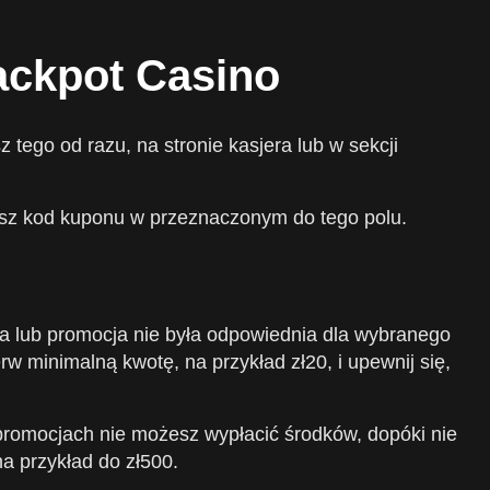
ackpot Casino
 tego od razu, na stronie kasjera lub w sekcji
wpisz kod kuponu w przeznaczonym do tego polu.
zyła lub promocja nie była odpowiednia dla wybranego
erw minimalną kwotę, na przykład zł20, i upewnij się,
 promocjach nie możesz wypłacić środków, dopóki nie
na przykład do zł500.