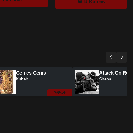
Wild Rubies
Coffee House Mystery
Genies Gems
Wrecker
Kubab
88zł