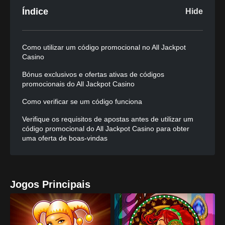
Índice
Hide
Como utilizar um código promocional no All Jackpot
Casino
Bónus exclusivos e ofertas ativas de códigos
promocionais do All Jackpot Casino
Como verificar se um código funciona
Verifique os requisitos de apostas antes de utilizar um
código promocional do All Jackpot Casino para obter
uma oferta de boas-vindas
Se quiser experimentar o Jackpot Casino antes de
efetuar um depósito, pode aproveitar as ofertas sem
depósito e de rodadas grátis
Jogos Principais
Todos os bónus de depósito do Jackpot Casino são
concebidos para lhe dar mais valor jogável quando
adiciona dinheiro à sua conta