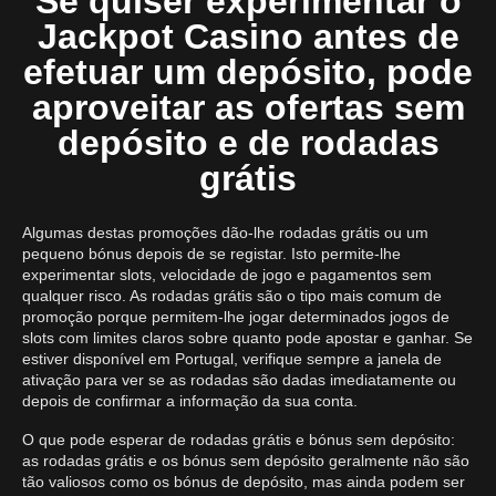
Se quiser experimentar o
Jackpot Casino antes de
efetuar um depósito, pode
aproveitar as ofertas sem
depósito e de rodadas
grátis
Algumas destas promoções dão-lhe rodadas grátis ou um
pequeno bónus depois de se registar. Isto permite-lhe
experimentar slots, velocidade de jogo e pagamentos sem
qualquer risco. As rodadas grátis são o tipo mais comum de
promoção porque permitem-lhe jogar determinados jogos de
slots com limites claros sobre quanto pode apostar e ganhar. Se
estiver disponível em Portugal, verifique sempre a janela de
ativação para ver se as rodadas são dadas imediatamente ou
depois de confirmar a informação da sua conta.
O que pode esperar de rodadas grátis e bónus sem depósito:
as rodadas grátis e os bónus sem depósito geralmente não são
tão valiosos como os bónus de depósito, mas ainda podem ser