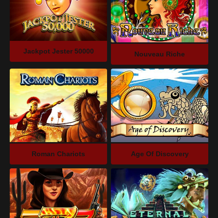
O All Jackpot Casino oferece uma variedade de
métodos de depósito, incluindo cartões de crédito,
carteiras eletrónicas populares e, quando disponível,
transferências bancárias
Métodos de levantamento do All Jackpot Casino:
Jackpot Jester 50000
Nouveau Riche
verificação, velocidade de pagamento e limites
Verificações Know Your Customer (kyc) para
levantamentos
Jogue no All Jackpot Casino Mobile Casino no seu
Android, iPhone ou navegador
Roman Chariots
Age Of Discovery