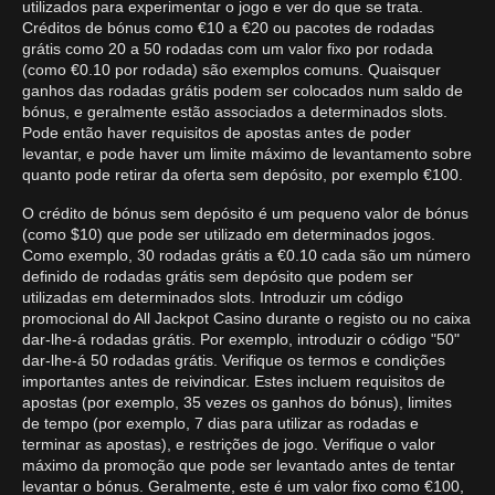
utilizados para experimentar o jogo e ver do que se trata.
Créditos de bónus como €10 a €20 ou pacotes de rodadas
grátis como 20 a 50 rodadas com um valor fixo por rodada
(como €0.10 por rodada) são exemplos comuns. Quaisquer
ganhos das rodadas grátis podem ser colocados num saldo de
bónus, e geralmente estão associados a determinados slots.
Pode então haver requisitos de apostas antes de poder
levantar, e pode haver um limite máximo de levantamento sobre
quanto pode retirar da oferta sem depósito, por exemplo €100.
O crédito de bónus sem depósito é um pequeno valor de bónus
(como $10) que pode ser utilizado em determinados jogos.
Como exemplo, 30 rodadas grátis a €0.10 cada são um número
definido de rodadas grátis sem depósito que podem ser
utilizadas em determinados slots. Introduzir um código
promocional do All Jackpot Casino durante o registo ou no caixa
dar-lhe-á rodadas grátis. Por exemplo, introduzir o código "50"
dar-lhe-á 50 rodadas grátis. Verifique os termos e condições
importantes antes de reivindicar. Estes incluem requisitos de
apostas (por exemplo, 35 vezes os ganhos do bónus), limites
de tempo (por exemplo, 7 dias para utilizar as rodadas e
terminar as apostas), e restrições de jogo. Verifique o valor
máximo da promoção que pode ser levantado antes de tentar
levantar o bónus. Geralmente, este é um valor fixo como €100,