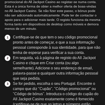
promocional do All Jackpot Casino ao registar-se numa conta.
Esta é a única forma de obter a melhor oferta de boas-vindas
no All Jackpot Casino. Se não fizer este passo, o bónus pode
não ser adicionado automaticamente. Pode ter de contactar o
apoio para o adicionar mais tarde. O registo funciona da mesma
forma tanto em dispositivos de desktop como móveis e demora
menos de um minuto.
Certifique-se de que tem o seu código promocional
pronto antes de começar, e que a sua informação
pessoal corresponde à sua identidade, para que não
tenha de esperar para verificar a sua conta.
Em seguida, vá à página de registo do All Jackpot
Casino e clique em Criar conta (ou algo
semelhante). Adicione o seu endereço de email,
palavra-passe e qualquer outra informação pessoal
que seja pedida.
Se for pedido, escolha o seu Portugal. Encontre o
campo que diz "Cupão", "Código promocional" ou
"Código de bónus". Introduza o código do cupão do
All Jackpot Casino exatamente como é fornecido
(certifique-se de que as letras e números estão