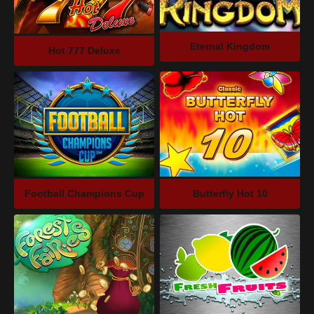
Eternal Kingdom
Hot 777 Deluxe
Football Champions Cup
Butterfly Hot 10