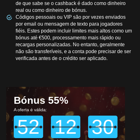
de que sabe se o cashback é dado como dinheiro
real ou como dinheiro de bónus.
Códigos pessoais ou VIP são por vezes enviados
por email ou mensagem de texto para jogadores
fiéis. Estes podem incluir limites mais altos como um
bónus até €500, processamento mais rápido ou
recargas personalizadas. No entanto, geralmente
não são transferíveis, e a conta pode precisar de ser
verificada antes de o crédito ser aplicado.
Bónus 55%
A oferta é válida:
52
12
28