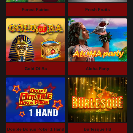
Forest Fairies
Fresh Fruits
Gold Of Ra
Aloha Party
Double Bonus Poker 1 Hand
Burlesque Hd