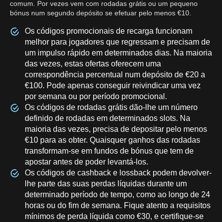
comum. Por vezes vem com rodadas grátis ou um pequeno
bónus num segundo depósito se efetuar pelo menos €10.
Os códigos promocionais de recarga funcionam
melhor para jogadores que regressam e precisam de
um impulso rápido em determinados dias. Na maioria
das vezes, estas ofertas oferecem uma
correspondência percentual num depósito de €20 a
€100. Pode apenas conseguir reivindicar uma vez
por semana ou por período promocional.
Os códigos de rodadas grátis dão-lhe um número
definido de rodadas em determinados slots. Na
maioria das vezes, precisa de depositar pelo menos
€10 para as obter. Quaisquer ganhos das rodadas
transformam-se em fundos de bónus que tem de
apostar antes de poder levantá-los.
Os códigos de cashback e lossback podem devolver-
lhe parte das suas perdas líquidas durante um
determinado período de tempo, como ao longo de 24
horas ou do fim de semana. Fique atento a requisitos
mínimos de perda líquida como €30, e certifique-se