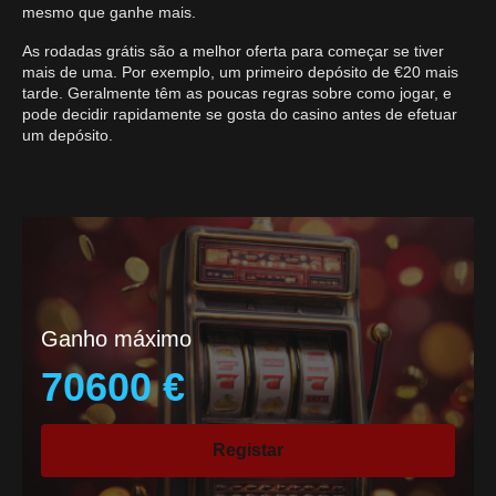
mesmo que ganhe mais.
As rodadas grátis são a melhor oferta para começar se tiver
mais de uma. Por exemplo, um primeiro depósito de €20 mais
tarde. Geralmente têm as poucas regras sobre como jogar, e
pode decidir rapidamente se gosta do casino antes de efetuar
um depósito.
Ganho máximo
70600 €
Registar