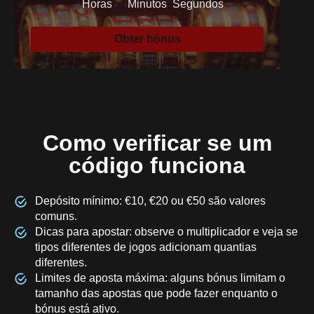
Horas
Minutos
Segundos
Obter bónus
Como verificar se um
código funciona
Depósito mínimo: €10, €20 ou €50 são valores
comuns.
Dicas para apostar: observe o multiplicador e veja se
tipos diferentes de jogos adicionam quantias
diferentes.
Limites de aposta máxima: alguns bónus limitam o
tamanho das apostas que pode fazer enquanto o
bónus está ativo.