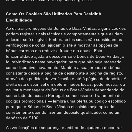
Como Os Cookies São Utilizados Para Decidir A
Elegibilidade
Ao utilizar promoções de Bónus de Boas-Vindas, alguns cookies
podem registar sinais técnicos e comportamentais que ajudam
a decidir se é elegível. Embora estes sinais não substituam as
verificações de conta, ajudam o site a mostrar as opções de
bónus corretas e a reduzir a fraude e o abuso. Esta
funcionalidade ajuda a descobrir se o Bónus de Boas-Vindas já
foi reivindicado neste navegador, para que não seja mostrado
como disponível novamente. Mantém a sua jornada de bónus
consistente desde a página de destino até à página de registo,
através dos pedidos de verificação e até à página de depósito. A
oferta está disponível em determinados locais; pode mostrar ou
ocultar a mensagem do Bónus de Boas-Vindas dependendo do
seu estado de acesso Portugal, se necessário. Tratamento de
códigos promocionais — lembra uma oferta ou código escolhido
para que o Bónus de Boas-Vindas escolhido seja aplicado
corretamente quando fizer um depósito qualificado, como um
depósito de $100.
As verificações de segurança e antifraude ajudam a encontrar