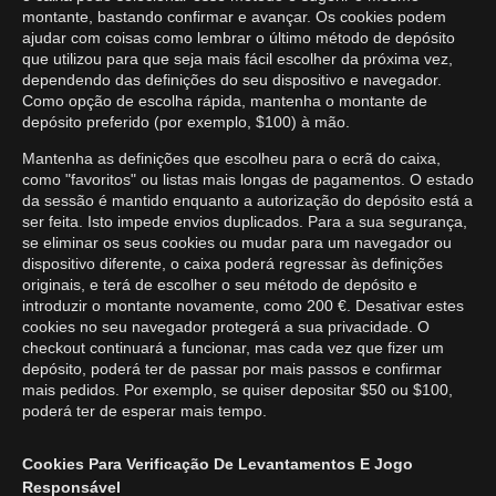
montante, bastando confirmar e avançar. Os cookies podem
ajudar com coisas como lembrar o último método de depósito
que utilizou para que seja mais fácil escolher da próxima vez,
dependendo das definições do seu dispositivo e navegador.
Como opção de escolha rápida, mantenha o montante de
depósito preferido (por exemplo, $100) à mão.
Mantenha as definições que escolheu para o ecrã do caixa,
como "favoritos" ou listas mais longas de pagamentos. O estado
da sessão é mantido enquanto a autorização do depósito está a
ser feita. Isto impede envios duplicados. Para a sua segurança,
se eliminar os seus cookies ou mudar para um navegador ou
dispositivo diferente, o caixa poderá regressar às definições
originais, e terá de escolher o seu método de depósito e
introduzir o montante novamente, como 200 €. Desativar estes
cookies no seu navegador protegerá a sua privacidade. O
checkout continuará a funcionar, mas cada vez que fizer um
depósito, poderá ter de passar por mais passos e confirmar
mais pedidos. Por exemplo, se quiser depositar $50 ou $100,
poderá ter de esperar mais tempo.
Cookies Para Verificação De Levantamentos E Jogo
Responsável