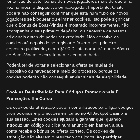
tentativas de obter bónus de novos jogadores mais do que uma
vez no mesmo dispositivo ou navegador. Importante: O site
poderá não conseguir confirmar que está num fluxo de novos
jogadores se bloquear ou eliminar cookies. Isto pode significar
que o Bónus de Boas-Vindas é mostrado incorretamente, não
acompanha o seu primeiro depósito, ou necessita de passos
adicionais antes de poder ser creditado. Não desative os
cookies até depois de se registar e fazer o seu primeiro
depósito qualificado, como $100 €. Isto garantirá que o Bónus
de Boas-Vindas é corretamente acompanhado.
Poderá ter de voltar a selecionar a oferta se mudar de
dispositivo ou navegador a meio do processo, porque os
cookies poderão não conseguir enviar sinais de elegibilidade.
Cookies De Atribuição Para Códigos Promocionais E
Promoções Em Curso
Os cookies de atribuição podem ser utilizados para ligar códigos
promocionais e promoções em curso no All Jackpot Casino à
sua sessão. Estes cookies ajudam a garantir que, quando
introduz um código ou clica num anúncio em banner, a sua
conta recebe o bónus ou oferta correto. Os cookies de
atribuição não alteram o resultado dos jogos. Ao participar