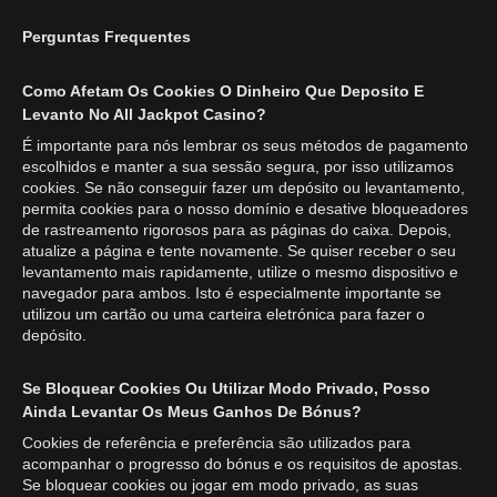
Perguntas Frequentes
Como Afetam Os Cookies O Dinheiro Que Deposito E
Levanto No All Jackpot Casino?
É importante para nós lembrar os seus métodos de pagamento
escolhidos e manter a sua sessão segura, por isso utilizamos
cookies. Se não conseguir fazer um depósito ou levantamento,
permita cookies para o nosso domínio e desative bloqueadores
de rastreamento rigorosos para as páginas do caixa. Depois,
atualize a página e tente novamente. Se quiser receber o seu
levantamento mais rapidamente, utilize o mesmo dispositivo e
navegador para ambos. Isto é especialmente importante se
utilizou um cartão ou uma carteira eletrónica para fazer o
depósito.
Se Bloquear Cookies Ou Utilizar Modo Privado, Posso
Ainda Levantar Os Meus Ganhos De Bónus?
Cookies de referência e preferência são utilizados para
acompanhar o progresso do bónus e os requisitos de apostas.
Se bloquear cookies ou jogar em modo privado, as suas