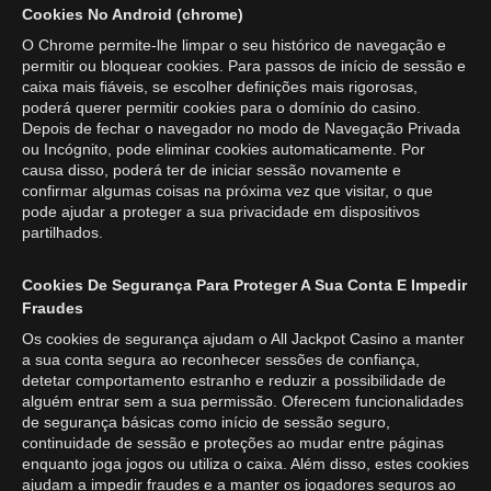
Cookies No Android (chrome)
O Chrome permite-lhe limpar o seu histórico de navegação e
permitir ou bloquear cookies. Para passos de início de sessão e
caixa mais fiáveis, se escolher definições mais rigorosas,
poderá querer permitir cookies para o domínio do casino.
Depois de fechar o navegador no modo de Navegação Privada
ou Incógnito, pode eliminar cookies automaticamente. Por
causa disso, poderá ter de iniciar sessão novamente e
confirmar algumas coisas na próxima vez que visitar, o que
pode ajudar a proteger a sua privacidade em dispositivos
partilhados.
Cookies De Segurança Para Proteger A Sua Conta E Impedir
Fraudes
Os cookies de segurança ajudam o All Jackpot Casino a manter
a sua conta segura ao reconhecer sessões de confiança,
detetar comportamento estranho e reduzir a possibilidade de
alguém entrar sem a sua permissão. Oferecem funcionalidades
de segurança básicas como início de sessão seguro,
continuidade de sessão e proteções ao mudar entre páginas
enquanto joga jogos ou utiliza o caixa. Além disso, estes cookies
ajudam a impedir fraudes e a manter os jogadores seguros ao