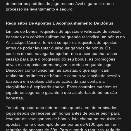
defender os padrões de jogo responsável e garantir que o
processo de levantamento é seguro.
Requisitos De Apostas E Acompanhamento De Bónus
Limites de bónus, requisitos de apostas e validação de sessão
baseada em cookies aplicam-se quando reivindica um bónus no
All Jackpot Casino. Tem de cumprir os requisitos de apostas
antes de poder levantar quaisquer ganhos de bónus. Os
cookies do seu navegador ajudam-nos a acompanhar a sua
sessão para que o progresso do seu bónus, as promoções
ativas e as apostas permaneçam corretos enquanto joga.
Descobrir como funcionam as apostas, o que significam
realmente os limites de bónus, e como a validação de sessão
baseada em cookies afeta as ações da sua conta e a
elegibilidade é explicado abaixo. Estes controlos mantêm os
jogadores seguros e garantem que as ofertas de bónus são
honestas.
Tem de apostar uma determinada quantia em determinados
jogos depois de receber um bónus antes de poder pedir para
levantar os seus ganhos de bónus. Isto chama-se requisito de
apostas. Tome o exemplo de um bónus de €100 que tem um
requisito de apostas de 30x. Para cumprir o requisito, teria de