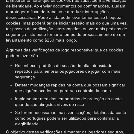
É importante notar que os cookies não substituem a verificação
de identidade. Ao enviar documentos ou confirmações, ajudam
a proteger o fluxo de trabalho e a reduzir interrupções
desnecessárias. Pode ainda pedir levantamentos se bloquear
cookies, mas poderá ter de iniciar sessão mais do que uma vez,
ter passos de verificação interrompidos, ou ver mais pedidos de
segurança. Isto pode tornar o tempo de processamento de um
levantamento como $250 mais longo.
Algumas das verificações de jogo responsável que os cookies
podem fazer são:
Reconhecer padrões de sessão de alta intensidade
repetidos para lembrar os jogadores de jogar com mais
segurança
Detetar mudanças rápidas na conta que possam significar
que alguém acedeu ou perdeu o controlo da conta
Implementar medidas temporárias de proteção da conta
quando são atingidos níveis de risco
Se forem necessárias mais verificações, detalhes da conta
como português podem ser utilizados para confirmar a
elegibilidade
O objetivo destas verificações é manter os jogadores seguros,