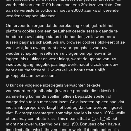
voorbeeld van een €100 bonus met een 30x inzetvereiste. Om
aan de vereiste te voldoen, moet u €3000 aan kwalificerende
weddenschappen plaatsen.
Om ervoor te zorgen dat de berekening klopt, gebruikt het
platform cookies om een geauthenticeerde sessie gaande te
houden en uw huidige status te behouden, zelfs wanneer u
tussen pagina’s schakelt. Als uw browser cookies blokkeert of ze
vaak wist, kan uw apparaat de voortgangsbalk voor uw
weddenschappen resetten en u vragen om opnieuw in te
loggen. Als u uitlogt en weer inlogt, wordt de update van uw
inzetvoortgang mogelijk pas bijgewerkt nadat u zich opnieuw
hebt geauthenticeerd. Uw werkelijke bonusstatus blijft
gekoppeld aan uw account.
U kunt de volgende inzetregels verwachten (exacte
voorwaarden zijn afhankelijk van de promotie die u kiest): In
aanmerking komende spellen: alleen bepaalde spellen of
categorieën tellen mee voor inzet. Geld inzetten op een spel dat
niet is inbegrepen, verlaagt het bedrag dat kan worden ingezet
niet. Bijdragepercentages: sommige spellen kunnen 100%, while
others may contribute less. This means that a (_sc1_)50 bet
might not lower wagering by (_sc1_)50. Bonuses often have a
time limit after which they no longer work. If it ends before it's