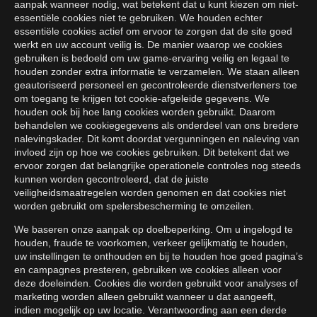
aanpak wanneer nodig, wat betekent dat u kunt kiezen om niet-
essentiële cookies niet te gebruiken. We houden echter
essentiële cookies actief om ervoor te zorgen dat de site goed
werkt en uw account veilig is. De manier waarop we cookies
gebruiken is bedoeld om uw game-ervaring veilig en legaal te
houden zonder extra informatie te verzamelen. We staan alleen
geautoriseerd personeel en gecontroleerde dienstverleners toe
om toegang te krijgen tot cookie-afgeleide gegevens. We
houden ook bij hoe lang cookies worden gebruikt. Daarom
behandelen we cookiegegevens als onderdeel van ons bredere
nalevingskader. Dit komt doordat vergunningen en naleving van
invloed zijn op hoe we cookies gebruiken. Dit betekent dat we
ervoor zorgen dat belangrijke operationele controles nog steeds
kunnen worden gecontroleerd, dat de juiste
veiligheidsmaatregelen worden genomen en dat cookies niet
worden gebruikt om spelersbescherming te omzeilen.
We baseren onze aanpak op doelbeperking. Om u ingelogd te
houden, fraude te voorkomen, verkeer gelijkmatig te houden,
uw instellingen te onthouden en bij te houden hoe goed pagina’s
en campagnes presteren, gebruiken we cookies alleen voor
deze doeleinden. Cookies die worden gebruikt voor analyses of
marketing worden alleen gebruikt wanneer u dat aangeeft,
indien mogelijk op uw locatie. Verantwoording aan een derde