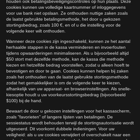
houden ook betalingsbeveiligingscontroles op hun plaats. Deze
cookies kunnen uw volledige kaartnummer of inloggegevens
voor uw bank niet opslaan. Ze onthouden nuttige zaken zoals
de laatst gebruikte betalingsmethode, het door u gekozen
stortingsbedrag, zoals 100 €, en of u die instelling voor de
volgende keer wilt onthouden.
Wanneer deze cookies zijn ingeschakeld, kunnen ze het aantal
herhaalde stappen in de kassa verminderen en invoerfouten
tijdens opwaarderingen minimaliseren. Als u bijvoorbeeld altijd
$50 stort met dezelfde methode, kan de kassa die methode
kiezen en hetzelfde bedrag voorstellen, zodat u alleen hoeft te
bevestigen en door te gaan. Cookies kunnen helpen bij zaken
zoals het onthouden van de laatst gebruikte stortingsmethode
zodat het gemakkelijker is om de volgende keer te kiezen,
afhankelijk van uw apparaat- en browserinstellingen. Als snelle-
kiesoptie houdt u uw voorkeursstortingsbedrag (bijvoorbeeld
$100) bij de hand.
Bewaart de door u gekozen instellingen voor het kassascherm,
zoals "favorieten" of langere lijsten van betalingen. De
sessiestatus wordt behouden terwijl de stortingsautorisatie wordt
uitgevoerd. Dit voorkomt dubbele indieningen. Voor uw
veiligheid: als u uw cookies verwijdert of overschakelt naar een