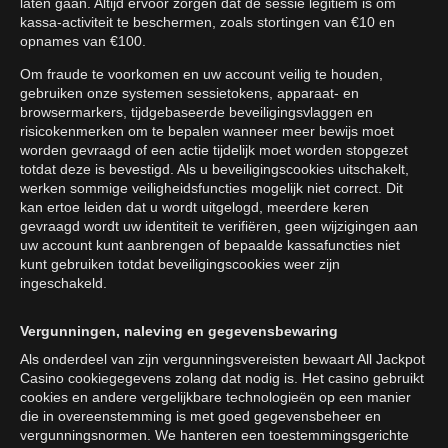
laten gaan. Altijd ervoor zorgen dat de sessie legitiem is om
kassa-activiteit te beschermen, zoals stortingen van €10 en
opnames van €100.
Om fraude te voorkomen en uw account veilig te houden,
gebruiken onze systemen sessietokens, apparaat- en
browsermarkers, tijdgebaseerde beveiligingsvlaggen en
risicokenmerken om te bepalen wanneer meer bewijs moet
worden gevraagd of een actie tijdelijk moet worden stopgezet
totdat deze is bevestigd. Als u beveiligingscookies uitschakelt,
werken sommige veiligheidsfuncties mogelijk niet correct. Dit
kan ertoe leiden dat u wordt uitgelogd, meerdere keren
gevraagd wordt uw identiteit te verifiëren, geen wijzigingen aan
uw account kunt aanbrengen of bepaalde kassafuncties niet
kunt gebruiken totdat beveiligingscookies weer zijn
ingeschakeld.
Vergunningen, naleving en gegevensbewaring
Als onderdeel van zijn vergunningsvereisten bewaart All Jackpot
Casino cookiegegevens zolang dat nodig is. Het casino gebruikt
cookies en andere vergelijkbare technologieën op een manier
die in overeenstemming is met goed gegevensbeheer en
vergunningsnormen. We hanteren een toestemmingsgerichte