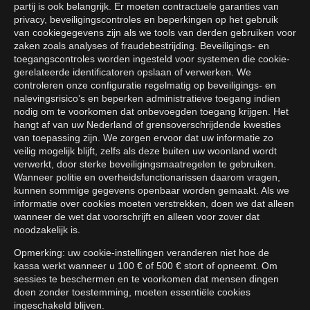
partij is ook belangrijk. Er moeten contractuele garanties van
privacy, beveiligingscontroles en beperkingen op het gebruik
van cookiegegevens zijn als we tools van derden gebruiken voor
zaken zoals analyses of fraudebestrijding. Beveiligings- en
toegangscontroles worden ingesteld voor systemen die cookie-
gerelateerde identificatoren opslaan of verwerken. We
controleren onze configuratie regelmatig op beveiligings- en
nalevingsrisico’s en beperken administratieve toegang indien
nodig om te voorkomen dat onbevoegden toegang krijgen. Het
hangt af van uw Nederland of grensoverschrijdende kwesties
van toepassing zijn. We zorgen ervoor dat uw informatie zo
veilig mogelijk blijft, zelfs als deze buiten uw woonland wordt
verwerkt, door sterke beveiligingsmaatregelen te gebruiken.
Wanneer politie en overheidsfunctionarissen daarom vragen,
kunnen sommige gegevens openbaar worden gemaakt. Als we
informatie over cookies moeten verstrekken, doen we dat alleen
wanneer de wet dat voorschrijft en alleen voor zover dat
noodzakelijk is.
Opmerking: uw cookie-instellingen veranderen niet hoe de
kassa werkt wanneer u 100 € of 500 € stort of opneemt. Om
sessies te beschermen en te voorkomen dat mensen dingen
doen zonder toestemming, moeten essentiële cookies
ingeschakeld blijven.