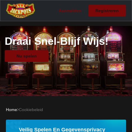
Aanmelden
Registreren
Draai Snel-Blijf Wijs!
Nu spelen
Home
Cookiebeleid
Veilig Spelen En Gegevensprivacy