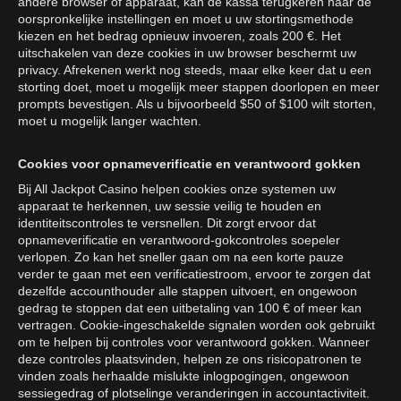
andere browser of apparaat, kan de kassa terugkeren naar de
oorspronkelijke instellingen en moet u uw stortingsmethode
kiezen en het bedrag opnieuw invoeren, zoals 200 €. Het
uitschakelen van deze cookies in uw browser beschermt uw
privacy. Afrekenen werkt nog steeds, maar elke keer dat u een
storting doet, moet u mogelijk meer stappen doorlopen en meer
prompts bevestigen. Als u bijvoorbeeld $50 of $100 wilt storten,
moet u mogelijk langer wachten.
Cookies voor opnameverificatie en verantwoord gokken
Bij All Jackpot Casino helpen cookies onze systemen uw
apparaat te herkennen, uw sessie veilig te houden en
identiteitscontroles te versnellen. Dit zorgt ervoor dat
opnameverificatie en verantwoord-gokcontroles soepeler
verlopen. Zo kan het sneller gaan om na een korte pauze
verder te gaan met een verificatiestroom, ervoor te zorgen dat
dezelfde accounthouder alle stappen uitvoert, en ongewoon
gedrag te stoppen dat een uitbetaling van 100 € of meer kan
vertragen. Cookie-ingeschakelde signalen worden ook gebruikt
om te helpen bij controles voor verantwoord gokken. Wanneer
deze controles plaatsvinden, helpen ze ons risicopatronen te
vinden zoals herhaalde mislukte inlogpogingen, ongewoon
sessiegedrag of plotselinge veranderingen in accountactiviteit.