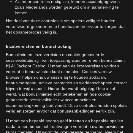
Als meer controles nodig zijn, kunnen accountgegevens
zoals Nederlands worden gebruikt om in aanmerking te
komen
Het doel van deze controles is om spelers veilig te houden,
verantwoord-goknormen te handhaven en ervoor te zorgen dat
het opnameproces veilig is.
Inzetvereisten en bonustracking
Bonuslimieten, inzetvereisten en cookie-gebaseerde
sessievalidatie zijn van toepassing wanneer u een bonus claimt
bij All Jackpot Casino. U moet aan de inzetvereisten voldoen
voordat u bonuswinsten kunt uitbetalen. Cookies van uw
browser helpen ons uw sessie bij te houden zodat uw
bonusvoortgang, actieve promoties en weddenschappen correct
blijven terwijl u speelt. Hieronder wordt uitgelegd hoe inzet
werkt, wat bonuslimieten echt betekenen en hoe cookie-
gebaseerde sessievalidatie uw accountacties en
inaanmerkingkoming beïnvloedt. Deze controles houden spelers
veilig en zorgen ervoor dat bonusaanbiedingen eerlijk zijn.
U moet een bepaald bedrag geld inzetten op bepaalde spellen
nadat u een bonus hebt ontvangen voordat u uw bonuswinsten
kunt uitbetalen. Dit wordt de inzetvereiste genoemd. Neem het