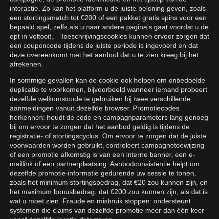
interactie. Zo kan het platform u de juiste beloning geven, zoals
een stortingsmatch tot €200 of een pakket gratis spins voor een
bepaald spel, zelfs als u naar andere pagina’s gaat voordat u de
opt-in voltooit。 Toeschrijvingscookies kunnen ervoor zorgen dat
een couponcode tijdens de juiste periode is ingevoerd en dat
deze overeenkomt met het aanbod dat u te zien kreeg bij het
afrekenen.
In sommige gevallen kan de cookie ook helpen om onbedoelde
duplicatie te voorkomen, bijvoorbeeld wanneer iemand probeert
dezelfde welkomstcode te gebruiken bij twee verschillende
aanmeldingen vanuit dezelfde browser. Promotiecodes
herkennen: houdt de code en campagnparameters lang genoeg
bij om ervoor te zorgen dat het aanbod geldig is tijdens de
registratie- of stortingscyclus. Om ervoor te zorgen dat de juiste
voorwaarden worden gebruikt, controleert campagnetoewijzing
of een promotie afkomstig is van een interne banner, een e-
maillink of een partnerplaatsing. Aanbodconsistentie helpt om
dezelfde promotie-informatie gedurende uw sessie te tonen,
zoals het minimum stortingsbedrag, dat €20 zou kunnen zijn, en
het maximum bonusbedrag, dat €200 zou kunnen zijn, als dat is
wat u moet zien. Fraude en misbruik stoppen: ondersteunt
systemen die claims van dezelfde promotie meer dan één keer