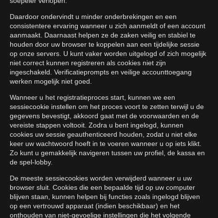
soepeler verlopen.
Daardoor ondervindt u minder onderbrekingen en een
consistentere ervaring wanneer u zich aanmeldt of een account
aanmaakt. Daarnaast helpen ze de zaken veilig en stabiel te
houden door uw browser te koppelen aan een tijdelijke sessie
op onze servers. U kunt vaker worden uitgelogd of zich mogelijk
niet correct kunnen registreren als cookies niet zijn
ingeschakeld. Verificatieprompts en veilige accounttoegang
werken mogelijk niet goed.
Wanneer u het registratieproces start, kunnen we een
sessiecookie instellen om het proces voort te zetten terwijl u de
gegevens bevestigt, akkoord gaat met de voorwaarden en de
vereiste stappen voltooit. Zodra u bent ingelogd, kunnen
cookies uw sessie geauthenticeerd houden, zodat u niet elke
keer uw wachtwoord hoeft in te voeren wanneer u op iets klikt.
Zo kunt u gemakkelijk navigeren tussen uw profiel, de kassa en
de spel-lobby.
De meeste sessiecookies worden verwijderd wanneer u uw
browser sluit. Cookies die een bepaalde tijd op uw computer
blijven staan, kunnen helpen bij functies zoals ingelogd blijven
op een vertrouwd apparaat (indien beschikbaar) en het
onthouden van niet-gevoelige instellingen die het volgende