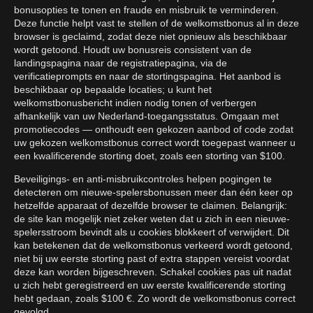
bonusopties te tonen en fraude en misbruik te verminderen.
Deze functie helpt vast te stellen of de welkomstbonus al in deze
browser is geclaimd, zodat deze niet opnieuw als beschikbaar
wordt getoond. Houdt uw bonusreis consistent van de
landingspagina naar de registratiepagina, via de
verificatieprompts en naar de stortingspagina. Het aanbod is
beschikbaar op bepaalde locaties; u kunt het
welkomstbonusbericht indien nodig tonen of verbergen
afhankelijk van uw Nederland-toegangsstatus. Omgaan met
promotiecodes — onthoudt een gekozen aanbod of code zodat
uw gekozen welkomstbonus correct wordt toegepast wanneer u
een kwalificerende storting doet, zoals een storting van $100.
Beveiligings- en anti-misbruikcontroles helpen pogingen te
detecteren om nieuwe-spelersbonussen meer dan één keer op
hetzelfde apparaat of dezelfde browser te claimen. Belangrijk:
de site kan mogelijk niet zeker weten dat u zich in een nieuwe-
spelersstroom bevindt als u cookies blokkeert of verwijdert. Dit
kan betekenen dat de welkomstbonus verkeerd wordt getoond,
niet bij uw eerste storting past of extra stappen vereist voordat
deze kan worden bijgeschreven. Schakel cookies pas uit nadat
u zich hebt geregistreerd en uw eerste kwalificerende storting
hebt gedaan, zoals $100 €. Zo wordt de welkomstbonus correct
gevolgd.