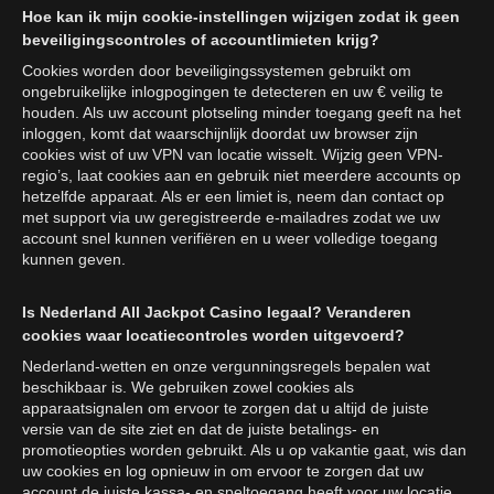
Hoe kan ik mijn cookie-instellingen wijzigen zodat ik geen
beveiligingscontroles of accountlimieten krijg?
Cookies worden door beveiligingssystemen gebruikt om
ongebruikelijke inlogpogingen te detecteren en uw € veilig te
houden. Als uw account plotseling minder toegang geeft na het
inloggen, komt dat waarschijnlijk doordat uw browser zijn
cookies wist of uw VPN van locatie wisselt. Wijzig geen VPN-
regio’s, laat cookies aan en gebruik niet meerdere accounts op
hetzelfde apparaat. Als er een limiet is, neem dan contact op
met support via uw geregistreerde e-mailadres zodat we uw
account snel kunnen verifiëren en u weer volledige toegang
kunnen geven.
Is Nederland All Jackpot Casino legaal? Veranderen
cookies waar locatiecontroles worden uitgevoerd?
Nederland-wetten en onze vergunningsregels bepalen wat
beschikbaar is. We gebruiken zowel cookies als
apparaatsignalen om ervoor te zorgen dat u altijd de juiste
versie van de site ziet en dat de juiste betalings- en
promotieopties worden gebruikt. Als u op vakantie gaat, wis dan
uw cookies en log opnieuw in om ervoor te zorgen dat uw
account de juiste kassa- en speltoegang heeft voor uw locatie.