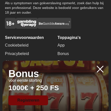
Als u symptomen van gokverslaving opmerkt, zoek dan hulp bij
een professional. Deze website is bedoeld voor gebruikers van
18 jaar en ouder.
Servicevoorwaarden
Toppagina's
Cookiebeleid
App
Privacybeleid
Bonus
Algemene voorwaarden
Promotiecode
Bonus
Verantwoord Gokken
Geen Stortingsbonus
voor eerste storting
Contacten
1000€ + 250 FS
+357 94620548
info@alljackpots-casino.com
Registreren
© 2026 All Rights
Reserved.