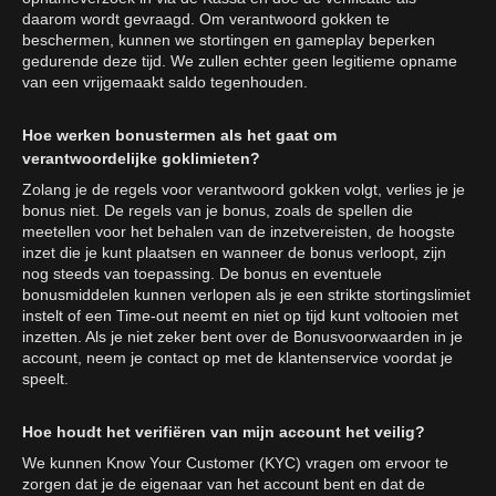
daarom wordt gevraagd. Om verantwoord gokken te
beschermen, kunnen we stortingen en gameplay beperken
gedurende deze tijd. We zullen echter geen legitieme opname
van een vrijgemaakt saldo tegenhouden.
Hoe werken bonustermen als het gaat om
verantwoordelijke goklimieten?
Zolang je de regels voor verantwoord gokken volgt, verlies je je
bonus niet. De regels van je bonus, zoals de spellen die
meetellen voor het behalen van de inzetvereisten, de hoogste
inzet die je kunt plaatsen en wanneer de bonus verloopt, zijn
nog steeds van toepassing. De bonus en eventuele
bonusmiddelen kunnen verlopen als je een strikte stortingslimiet
instelt of een Time-out neemt en niet op tijd kunt voltooien met
inzetten. Als je niet zeker bent over de Bonusvoorwaarden in je
account, neem je contact op met de klantenservice voordat je
speelt.
Hoe houdt het verifiëren van mijn account het veilig?
We kunnen Know Your Customer (KYC) vragen om ervoor te
zorgen dat je de eigenaar van het account bent en dat de