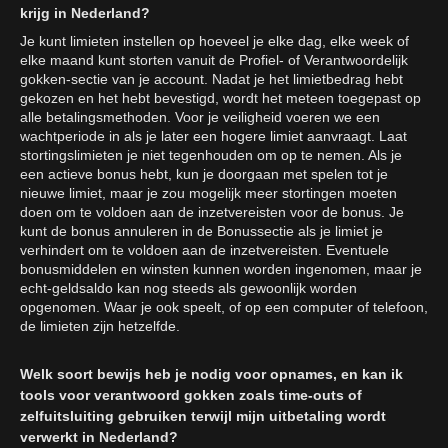
krijg in Nederland?
Je kunt limieten instellen op hoeveel je elke dag, elke week of
elke maand kunt storten vanuit de Profiel- of Verantwoordelijk
gokken-sectie van je account. Nadat je het limietbedrag hebt
gekozen en het hebt bevestigd, wordt het meteen toegepast op
alle betalingsmethoden. Voor je veiligheid voeren we een
wachtperiode in als je later een hogere limiet aanvraagt. Laat
stortingslimieten je niet tegenhouden om op te nemen. Als je
een actieve bonus hebt, kun je doorgaan met spelen tot je
nieuwe limiet, maar je zou mogelijk meer stortingen moeten
doen om te voldoen aan de inzetvereisten voor de bonus. Je
kunt de bonus annuleren in de Bonussectie als je limiet je
verhindert om te voldoen aan de inzetvereisten. Eventuele
bonusmiddelen en winsten kunnen worden ingenomen, maar je
echt-geldsaldo kan nog steeds als gewoonlijk worden
opgenomen. Waar je ook speelt, of op een computer of telefoon,
de limieten zijn hetzelfde.
Welk soort bewijs heb je nodig voor opnames, en kan ik
tools voor verantwoord gokken zoals time-outs of
zelfuitsluiting gebruiken terwijl mijn uitbetaling wordt
verwerkt in Nederland?