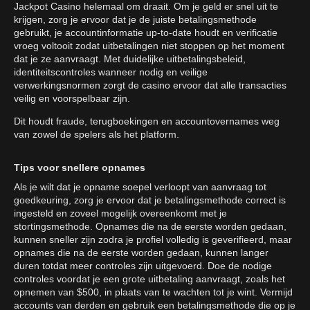
Jackpot Casino helemaal om draait. Om je geld er snel uit te
krijgen, zorg je ervoor dat je de juiste betalingsmethode
gebruikt, je accountinformatie up-to-date houdt en verificatie
vroeg voltooit zodat uitbetalingen niet stoppen op het moment
dat je ze aanvraagt. Met duidelijke uitbetalingsbeleid,
identiteitscontroles wanneer nodig en veilige
verwerkingsnormen zorgt de casino ervoor dat alle transacties
veilig en voorspelbaar zijn.
Dit houdt fraude, terugboekingen en accountovernames weg
van zowel de spelers als het platform.
Tips voor snellere opnames
Als je wilt dat je opname soepel verloopt van aanvraag tot
goedkeuring, zorg je ervoor dat je betalingsmethode correct is
ingesteld en zoveel mogelijk overeenkomt met je
stortingsmethode. Opnames die na de eerste worden gedaan,
kunnen sneller zijn zodra je profiel volledig is geverifieerd, maar
opnames die na de eerste worden gedaan, kunnen langer
duren totdat meer controles zijn uitgevoerd. Doe de nodige
controles voordat je een grote uitbetaling aanvraagt, zoals het
opnemen van $500, in plaats van te wachten tot je wint. Vermijd
accounts van derden en gebruik een betalingsmethode die op je