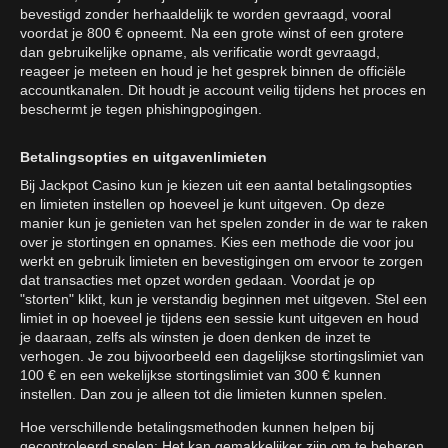
bevestigd zonder herhaaldelijk te worden gevraagd, vooral
voordat je 800 € opneemt. Na een grote winst of een grotere
dan gebruikelijke opname, als verificatie wordt gevraagd,
reageer je meteen en houd je het gesprek binnen de officiële
accountkanalen. Dit houdt je account veilig tijdens het proces en
beschermt je tegen phishingpogingen.
Betalingsopties en uitgavenlimieten
Bij Jackpot Casino kun je kiezen uit een aantal betalingsopties
en limieten instellen op hoeveel je kunt uitgeven. Op deze
manier kun je genieten van het spelen zonder in de war te raken
over je stortingen en opnames. Kies een methode die voor jou
werkt en gebruik limieten en bevestigingen om ervoor te zorgen
dat transacties met opzet worden gedaan. Voordat je op
"storten" klikt, kun je verstandig beginnen met uitgeven. Stel een
limiet in op hoeveel je tijdens een sessie kunt uitgeven en houd
je daaraan, zelfs als winsten je doen denken de inzet te
verhogen. Je zou bijvoorbeeld een dagelijkse stortingslimiet van
100 € en een wekelijkse stortingslimiet van 300 € kunnen
instellen. Dan zou je alleen tot die limieten kunnen spelen.
Hoe verschillende betalingsmethoden kunnen helpen bij
gecontroleerd spelen: Het kan gemakkelijker zijn om te beheren