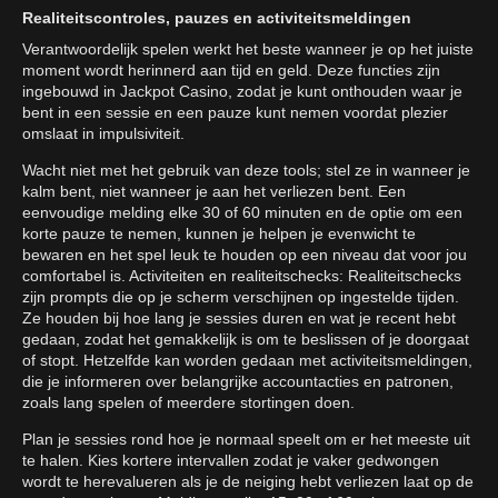
Realiteitscontroles, pauzes en activiteitsmeldingen
Verantwoordelijk spelen werkt het beste wanneer je op het juiste
moment wordt herinnerd aan tijd en geld. Deze functies zijn
ingebouwd in Jackpot Casino, zodat je kunt onthouden waar je
bent in een sessie en een pauze kunt nemen voordat plezier
omslaat in impulsiviteit.
Wacht niet met het gebruik van deze tools; stel ze in wanneer je
kalm bent, niet wanneer je aan het verliezen bent. Een
eenvoudige melding elke 30 of 60 minuten en de optie om een
korte pauze te nemen, kunnen je helpen je evenwicht te
bewaren en het spel leuk te houden op een niveau dat voor jou
comfortabel is. Activiteiten en realiteitschecks: Realiteitschecks
zijn prompts die op je scherm verschijnen op ingestelde tijden.
Ze houden bij hoe lang je sessies duren en wat je recent hebt
gedaan, zodat het gemakkelijk is om te beslissen of je doorgaat
of stopt. Hetzelfde kan worden gedaan met activiteitsmeldingen,
die je informeren over belangrijke accountacties en patronen,
zoals lang spelen of meerdere stortingen doen.
Plan je sessies rond hoe je normaal speelt om er het meeste uit
te halen. Kies kortere intervallen zodat je vaker gedwongen
wordt te herevalueren als je de neiging hebt verliezen laat op de