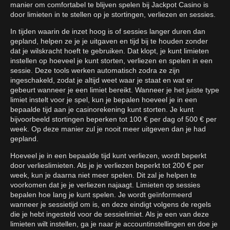
manier om comfortabel te blijven spelen bij Jackpot Casino is
door limieten in te stellen op je stortingen, verliezen en sessies.
In tijden waarin de inzet hoog is of sessies langer duren dan
gepland, helpen ze je je uitgaven en tijd bij te houden zonder
dat je wilskracht hoeft te gebruiken. Dat klopt, je kunt limieten
instellen op hoeveel je kunt storten, verliezen en spelen in een
sessie. Deze tools werken automatisch zodra ze zijn
ingeschakeld, zodat je altijd weet waar je staat en wat er
gebeurt wanneer je een limiet bereikt. Wanneer je het juiste type
limiet instelt voor je spel, kun je bepalen hoeveel je in een
bepaalde tijd aan je casinorekening kunt storten. Je kunt
bijvoorbeeld stortingen beperken tot 100 € per dag of 500 € per
week. Op deze manier zul je nooit meer uitgeven dan je had
gepland.
Hoeveel je in een bepaalde tijd kunt verliezen, wordt beperkt
door verlieslimieten. Als je je verliezen beperkt tot 200 € per
week, kun je daarna niet meer spelen. Dit zal je helpen te
voorkomen dat je je verliezen najaagt. Limieten op sessies
bepalen hoe lang je kunt spelen. Je wordt geïnformeerd
wanneer je sessietijd om is, en deze eindigt volgens de regels
die je hebt ingesteld voor de sessielimiet. Als je een van deze
limieten wilt instellen, ga je naar je accountinstellingen en doe je