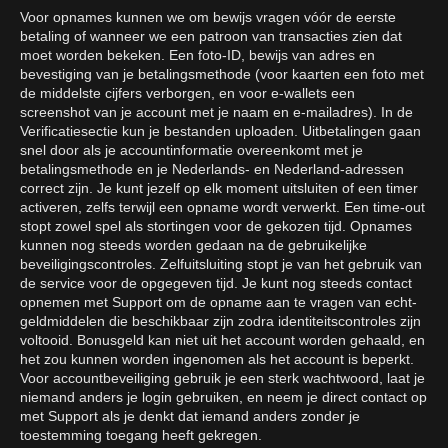
Voor opnames kunnen we om bewijs vragen vóór de eerste
betaling of wanneer we een patroon van transacties zien dat
moet worden bekeken. Een foto-ID, bewijs van adres en
bevestiging van je betalingsmethode (voor kaarten een foto met
de middelste cijfers verborgen, en voor e-wallets een
screenshot van je account met je naam en e-mailadres). In de
Verificatiesectie kun je bestanden uploaden. Uitbetalingen gaan
snel door als je accountinformatie overeenkomt met je
betalingsmethode en je Nederlands- en Nederland-adressen
correct zijn. Je kunt jezelf op elk moment uitsluiten of een timer
activeren, zelfs terwijl een opname wordt verwerkt. Een time-out
stopt zowel spel als stortingen voor de gekozen tijd. Opnames
kunnen nog steeds worden gedaan na de gebruikelijke
beveiligingscontroles. Zelfuitsluiting stopt je van het gebruik van
de service voor de opgegeven tijd. Je kunt nog steeds contact
opnemen met Support om de opname aan te vragen van echt-
geldmiddelen die beschikbaar zijn zodra identiteitscontroles zijn
voltooid. Bonusgeld kan niet uit het account worden gehaald, en
het zou kunnen worden ingenomen als het account is beperkt.
Voor accountbeveiliging gebruik je een sterk wachtwoord, laat je
niemand anders je login gebruiken, en neem je direct contact op
met Support als je denkt dat iemand anders zonder je
toestemming toegang heeft gekregen.