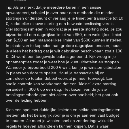
Tip: Als je merkt dat je meerdere keren in één sessie
opwaardeert, schakel je over naar een methode die minder
stortingen ondersteunt of verlaag je je limiet per transactie tot 10
€, zodat elke nieuwe storting een bewuste beslissing vereist.
Stel stortingslimieten in voordat je je eerste storting doet. Je zou
bijvoorbeeld een dagelijkse limiet van $50, een wekelijkse limiet
van $150 en een maandelijkse limiet van $500 kunnen instellen.
In plaats van te koppelen aan grotere dagelijkse fondsen, houd
je alleen het bedrag dat je wilt gebruiken beschikbaar, zoals 100
€. Dit wordt een toegewijde balans genoemd. Kijk vroeg in je
opnameopties zodat je weet hoe je kunt uitbetalen en stoppen.
Wanneer je bijvoorbeeld 200 € wint, kun je je winsten uitbetalen
in plaats van door te spelen. Houd je transacties bij en
controleer de totalen dubbel voordat je meer toevoegt. Een
snelle controle kan voorkomen dat een "kleine" extra storting
verandert in 300 € op een dag. Het kiezen van de juiste
betalingsmethode gaat niet alleen over snelheid; het gaat ook
over de leiding hebben.
Kies een spel met duidelijke limieten en strikte stortingslimieten
meteen als het belangrijk voor je is om je aan een vast budget
te houden. Je moet je winsten snel en zonder ingewikkelde
regels te hoeven afhandelen kunnen krijgen. Dat is waar