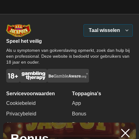
Taal wisselen
Speel het veilig
Als u symptomen van gokverslaving opmerkt, zoek dan hulp bij
een professional. Deze website is bedoeld voor gebruikers van
18 jaar en ouder.
Servicevoorwaarden
Toppagina's
Cookiebeleid
App
Privacybeleid
Bonus
Algemene voorwaarden
Promotiecode
Bonus
Verantwoord Gokken
Geen Stortingsbonus