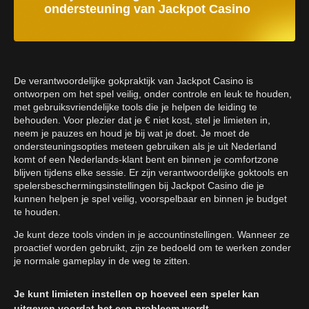
ondersteuning van Jackpot Casino
De verantwoordelijke gokpraktijk van Jackpot Casino is
ontworpen om het spel veilig, onder controle en leuk te houden,
met gebruiksvriendelijke tools die je helpen de leiding te
behouden. Voor plezier dat je € niet kost, stel je limieten in,
neem je pauzes en houd je bij wat je doet. Je moet de
ondersteuningsopties meteen gebruiken als je uit Nederland
komt of een Nederlands-klant bent en binnen je comfortzone
blijven tijdens elke sessie. Er zijn verantwoordelijke goktools en
spelersbeschermingsinstellingen bij Jackpot Casino die je
kunnen helpen je spel veilig, voorspelbaar en binnen je budget
te houden.
Je kunt deze tools vinden in je accountinstellingen. Wanneer ze
proactief worden gebruikt, zijn ze bedoeld om te werken zonder
je normale gameplay in de weg te zitten.
Je kunt limieten instellen op hoeveel een speler kan
uitgeven voordat het een probleem wordt