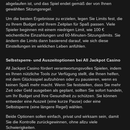
abgelaufen ist, und das Spiel endet gemäß der von Ihnen
gewählten Sitzungsregel.
Um die besten Ergebnisse zu erzielen, legen Sie Limits fest, die
zu Ihrem Budget und Ihrem Zeitplan für Spaß passen. Viele
Spieler beginnen mit einem niedrigen Limit, wie 100 €
wöchentliche Einzahlungen und 60-Minuten-Sitzungslimits. Sie
ändern die Limits dann basierend darauf, wie sich diese
Einstellungen im wirklichen Leben anfühlen.
Selbstsperre- und Auszeitoptionen bei All Jackpot Casino
All Jackpot Casino fördert verantwortungsvolles Spielen, indem
es Ihnen nützliche Tools zur Verfügung stellt, die Ihnen helfen,
mit dem Glücksspiel aufzuhören oder zu pausieren, wenn es
keinen Spaß mehr macht. Wenn Sie feststellen, dass Sie mehr
Zeit oder Geld ausgeben als geplant, sollten Sie sofort handeln,
um Ihr Budget und Ihre Gesundheit zu schützen. Sie können
entweder eine Auszeit (eine kurze Pause) oder eine
Selbstsperre (eine längere Regel) wählen.
Beide Optionen sollen einfach, privat und wirksam sein, damit
Sie die Kontrolle zurückgewinnen, ohne allzu viele
Schwierigkeiten.