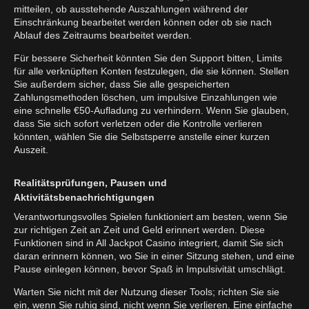
mitteilen, ob ausstehende Auszahlungen während der
Einschränkung bearbeitet werden können oder ob sie nach
Ablauf des Zeitraums bearbeitet werden.
Für bessere Sicherheit könnten Sie den Support bitten, Limits
für alle verknüpften Konten festzulegen, die sie können. Stellen
Sie außerdem sicher, dass Sie alle gespeicherten
Zahlungsmethoden löschen, um impulsive Einzahlungen wie
eine schnelle €50-Aufladung zu verhindern. Wenn Sie glauben,
dass Sie sich sofort verletzen oder die Kontrolle verlieren
könnten, wählen Sie die Selbstsperre anstelle einer kurzen
Auszeit.
Realitätsprüfungen, Pausen und
Aktivitätsbenachrichtigungen
Verantwortungsvolles Spielen funktioniert am besten, wenn Sie
zur richtigen Zeit an Zeit und Geld erinnert werden. Diese
Funktionen sind in All Jackpot Casino integriert, damit Sie sich
daran erinnern können, wo Sie in einer Sitzung stehen, und eine
Pause einlegen können, bevor Spaß in Impulsivität umschlägt.
Warten Sie nicht mit der Nutzung dieser Tools; richten Sie sie
ein, wenn Sie ruhig sind, nicht wenn Sie verlieren. Eine einfache