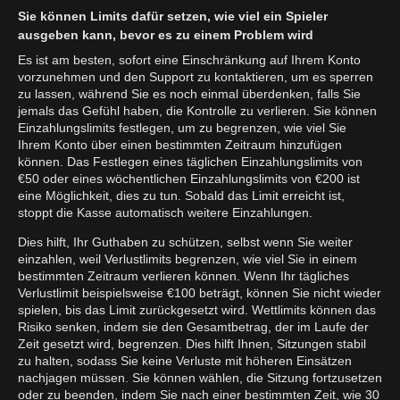
Sie können Limits dafür setzen, wie viel ein Spieler
ausgeben kann, bevor es zu einem Problem wird
Es ist am besten, sofort eine Einschränkung auf Ihrem Konto
vorzunehmen und den Support zu kontaktieren, um es sperren
zu lassen, während Sie es noch einmal überdenken, falls Sie
jemals das Gefühl haben, die Kontrolle zu verlieren. Sie können
Einzahlungslimits festlegen, um zu begrenzen, wie viel Sie
Ihrem Konto über einen bestimmten Zeitraum hinzufügen
können. Das Festlegen eines täglichen Einzahlungslimits von
€50 oder eines wöchentlichen Einzahlungslimits von €200 ist
eine Möglichkeit, dies zu tun. Sobald das Limit erreicht ist,
stoppt die Kasse automatisch weitere Einzahlungen.
Dies hilft, Ihr Guthaben zu schützen, selbst wenn Sie weiter
einzahlen, weil Verlustlimits begrenzen, wie viel Sie in einem
bestimmten Zeitraum verlieren können. Wenn Ihr tägliches
Verlustlimit beispielsweise €100 beträgt, können Sie nicht wieder
spielen, bis das Limit zurückgesetzt wird. Wettlimits können das
Risiko senken, indem sie den Gesamtbetrag, der im Laufe der
Zeit gesetzt wird, begrenzen. Dies hilft Ihnen, Sitzungen stabil
zu halten, sodass Sie keine Verluste mit höheren Einsätzen
nachjagen müssen. Sie können wählen, die Sitzung fortzusetzen
oder zu beenden, indem Sie nach einer bestimmten Zeit, wie 30