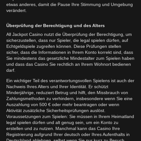
etwas anderes, damit die Pause Ihre Stimmung und Umgebung
verändert.
Überprüfung der Berechtigung und des Alters
All Jackpot Casino nutzt die Überprüfung der Berechtigung, um
sicherzustellen, dass nur Spieler, die legal spielen dürfen, auf
Echtgeldspiele zugreifen können. Diese Prüfungen stellen
sicher, dass die Informationen in Ihrem Konto korrekt sind, dass
Sie mindestens das gesetzliche Mindestalter zum Spielen haben
und dass das Casino Sie rechtlich an Ihrem Wohnort bedienen
darf.
Ein wichtiger Teil des verantwortungsvollen Spielens ist auch der
Nachweis Ihres Alters und Ihrer Identität. Er schützt
Minderjährige, reduziert Betrug und hilft, den Missbrauch von
Zahlungsmethoden zu verhindern, insbesondere wenn Sie eine
Auszahlung von 500 € oder mehr beantragen oder wenn
Aktivität zusätzliche Sicherheitsprüfungen auslöst.
Voraussetzungen zum Spielen: Sie müssen in Ihrem Heimatland
legal spielen dürfen und alt genug sein, um ein Konto zu
erstellen und zu nutzen. Manchmal kann das Casino Ihre
Registrierung aufgrund Ihrer deutsch oder Ihres Aufenthalts in
Deutschland ablehnen, selbst wenn Sie nur kurz zu Besuch