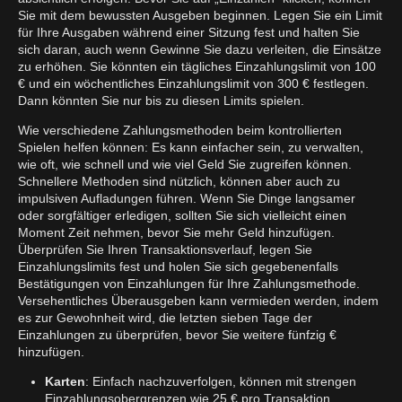
Sie mit dem bewussten Ausgeben beginnen. Legen Sie ein Limit
für Ihre Ausgaben während einer Sitzung fest und halten Sie
sich daran, auch wenn Gewinne Sie dazu verleiten, die Einsätze
zu erhöhen. Sie könnten ein tägliches Einzahlungslimit von 100
€ und ein wöchentliches Einzahlungslimit von 300 € festlegen.
Dann könnten Sie nur bis zu diesen Limits spielen.
Wie verschiedene Zahlungsmethoden beim kontrollierten
Spielen helfen können: Es kann einfacher sein, zu verwalten,
wie oft, wie schnell und wie viel Geld Sie zugreifen können.
Schnellere Methoden sind nützlich, können aber auch zu
impulsiven Aufladungen führen. Wenn Sie Dinge langsamer
oder sorgfältiger erledigen, sollten Sie sich vielleicht einen
Moment Zeit nehmen, bevor Sie mehr Geld hinzufügen.
Überprüfen Sie Ihren Transaktionsverlauf, legen Sie
Einzahlungslimits fest und holen Sie sich gegebenenfalls
Bestätigungen von Einzahlungen für Ihre Zahlungsmethode.
Versehentliches Überausgeben kann vermieden werden, indem
es zur Gewohnheit wird, die letzten sieben Tage der
Einzahlungen zu überprüfen, bevor Sie weitere fünfzig €
hinzufügen.
Karten
: Einfach nachzuverfolgen, können mit strengen
Einzahlungsobergrenzen wie 25 € pro Transaktion