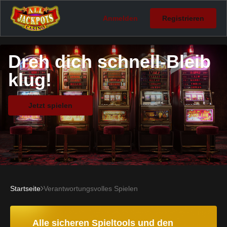
Anmelden
Registrieren
Dreh dich schnell-Bleib
klug!
Jetzt spielen
Startseite
Verantwortungsvolles Spielen
Alle sicheren Spieltools und den