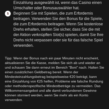
Einzahlung ausgewählt ist, wenn das Casino einen
Umschalter oder Bonusauswähler hat.
Beginnen Sie mit Spielen, die zum Erfordernis
beitragen. Verwenden Sie den Bonus für die Spiele,
die zum Erfordernis beitragen. Wenn Sie kostenlose
Drehs erhalten, stellen Sie sicher, dass Sie die mit
der Aktion verknüpften Slot(s) spielen, damit Sie Ihre
Drehs nicht verpassen oder sie für das falsche Spiel
verwenden.
Tipp: Wenn der Bonus nach ein paar Minuten nicht erscheint,
aktualisieren Sie die Kasse, melden Sie sich ab und wieder an
und schauen Sie dann erneut im Bereich "Boni" nach. Halten Sie
einen zusätzlichen Geldbetrag bereit. Wenn der
Mindesteinzahlungsbetrag beispielsweise €20 beträgt, kann
eine Einzahlung von €25 helfen, Probleme wie falsche Rundung
oder methodenspezifische Mindestbeträge zu vermeiden. Das
Willkommensangebot und alle damit verbundenen Gewinne
können storniert werden, wenn Sie mehr als ein Konto
verwenden.