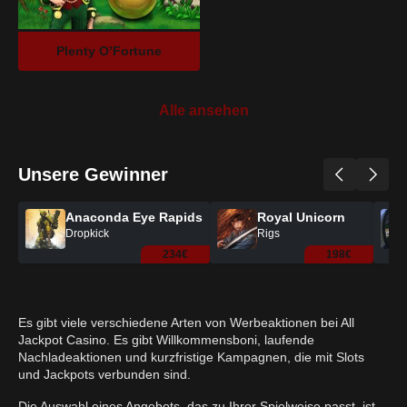
Plenty O’Fortune
Alle ansehen
Unsere Gewinner
Anaconda Eye Rapids
Royal Unicorn
Dropkick
Rigs
234€
198€
Es gibt viele verschiedene Arten von Werbeaktionen bei All
Jackpot Casino. Es gibt Willkommensboni, laufende
Nachladeaktionen und kurzfristige Kampagnen, die mit Slots
und Jackpots verbunden sind.
Die Auswahl eines Angebots, das zu Ihrer Spielweise passt, ist