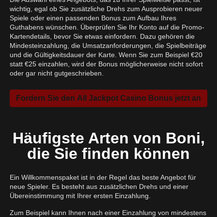
wichtig, egal ob Sie zusätzliche Drehs zum Ausprobieren neuer
Spiele oder einen passenden Bonus zum Aufbau Ihres
Guthabens wünschen. Überprüfen Sie Ihr Konto auf die Promo-
Kartendetails, bevor Sie etwas einfordern. Dazu gehören die
Mindesteinzahlung, die Umsatzanforderungen, die Spielbeiträge
und die Gültigkeitsdauer der Karte. Wenn Sie zum Beispiel €20
statt €25 einzahlen, wird der Bonus möglicherweise nicht sofort
oder gar nicht gutgeschrieben.
Fordern Sie den All Jackpot Casino Bonus jetzt an
Häufigste Arten von Boni,
die Sie finden können
Ein Willkommenspaket ist in der Regel das beste Angebot für
neue Spieler. Es besteht aus zusätzlichen Drehs und einer
Übereinstimmung mit Ihrer ersten Einzahlung.
Zum Beispiel kann Ihnen nach einer Einzahlung von mindestens