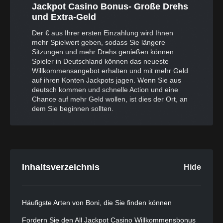
Jackpot Casino Bonus- Große Drehs
und Extra-Geld
Der € aus Ihrer ersten Einzahlung wird Ihnen
mehr Spielwert geben, sodass Sie längere
Sitzungen und mehr Drehs genießen können.
Spieler in Deutschland können das neueste
Willkommensangebot erhalten und mit mehr Geld
auf ihren Konten Jackpots jagen. Wenn Sie aus
deutsch kommen und schnelle Action und eine
Chance auf mehr Geld wollen, ist dies der Ort, an
dem Sie beginnen sollten.
Inhaltsverzeichnis
Hide
Häufigste Arten von Boni, die Sie finden können
Fordern Sie den All Jackpot Casino Willkommensbonus