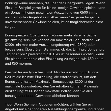
Bonusgewinne abheben, die über der Obergrenze liegen. Wenn
Sie zum Beispiel gerne für kleine, stetige Gewinne spielen, kann
ein Bonus mit einer maximalen Auszahlung von €500 immer
noch ein gutes Angebot sein. Aber wenn Sie gerne für große,
unvorhersehbare Gewinne spielen, ist es möglicherweise nicht
so gut.
Bonusgrenzen: Obergrenzen können mehr als eine Sache
gleichzeitig sein. Sie können ein maximaler Bonusbetrag (wie
€200), ein maximaler Auszahlungsbetrag (wie €500) oder
beides sein. Überprüfen Sie immer, ob das Limit pro Bonus, pro
Tag oder pro Spielerkonto gilt. Dies ist besonders wichtig, wenn
Sie planen, mehr als eine Einzahlung zu tätigen, wie €50 heute
und €50 morgen.
Beispiel für ein typisches Limit: Mindesteinzahlung: €10 oder
€20 ist die kleinste Einzahlung, die erforderlich ist, um den
Bonus zu erhalten. Maximaler Bonusbetrag: €200 ist der
maximale Bonusbetrag, den Sie erhalten können. Maximale
Auszahlung: €500 ist der maximale Betrag, den Sie aus
bonusgebundenen Gewinnen abheben können.
Tipp: Wenn Sie mehr Optionen möchten, wählen Sie ein
Angebot mit einer höheren Auszahlungsobergrenze und tätigen