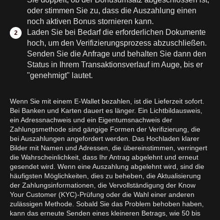
oder stimmen Sie zu, dass die Auszahlung einen
noch aktiven Bonus stornieren kann.
Laden Sie bei Bedarf die erforderlichen Dokumente
hoch, um den Verifizierungsprozess abzuschließen.
Senden Sie die Anfrage und behalten Sie dann den
Status in Ihrem Transaktionsverlauf im Auge, bis er
"genehmigt" lautet.
Wenn Sie mit einem E-Wallet bezahlen, ist die Lieferzeit sofort.
Bei Banken und Karten dauert es länger. Ein Lichtbildausweis,
ein Adressnachweis und ein Eigentumsnachweis der
Zahlungsmethode sind gängige Formen der Verifizierung, die
bei Auszahlungen angefordert werden. Das Hochladen klarer
Bilder mit Namen und Adressen, die übereinstimmen, verringert
die Wahrscheinlichkeit, dass Ihr Antrag abgelehnt und erneut
gesendet wird. Wenn eine Auszahlung abgelehnt wird, sind die
häufigsten Möglichkeiten, dies zu beheben, die Aktualisierung
der Zahlungsinformationen, die Vervollständigung der Know
Your Customer (KYC)-Prüfung oder die Wahl einer anderen
zulässigen Methode. Sobald Sie das Problem behoben haben,
kann das erneute Senden eines kleineren Betrags, wie 50 bis