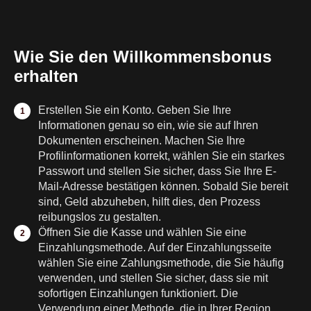
Wie Sie den Willkommensbonus
erhalten
Erstellen Sie ein Konto. Geben Sie Ihre
Informationen genau so ein, wie sie auf Ihren
Dokumenten erscheinen. Machen Sie Ihre
Profilinformationen korrekt, wählen Sie ein starkes
Passwort und stellen Sie sicher, dass Sie Ihre E-
Mail-Adresse bestätigen können. Sobald Sie bereit
sind, Geld abzuheben, hilft dies, den Prozess
reibungslos zu gestalten.
Öffnen Sie die Kasse und wählen Sie eine
Einzahlungsmethode. Auf der Einzahlungsseite
wählen Sie eine Zahlungsmethode, die Sie häufig
verwenden, und stellen Sie sicher, dass sie mit
sofortigen Einzahlungen funktioniert. Die
Verwendung einer Methode, die in Ihrer Region