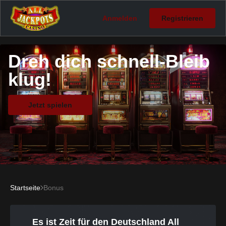
Anmelden
Registrieren
Dreh dich schnell-Bleib
klug!
Jetzt spielen
Startseite
Bonus
Es ist Zeit für den Deutschland All