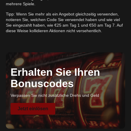
mehrere Spiele.
Tipp: Wenn Sie mehr als ein Angebot gleichzeitig verwenden,
notieren Sie, welchen Code Sie verwendet haben und wie viel
Sie eingezahlt haben, wie €25 am Tag 1 und €50 am Tag 7. Auf
diese Weise kollidieren Aktionen nicht versehentlich.
Erhalten Sie Ihren
Bonuscodes
Verpassen Sie nicht zusätzliche Drehs und Geld
Jetzt einlösen