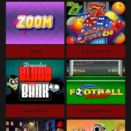
Zoom
Criss Cross 81
Blood Bank
Football Rules