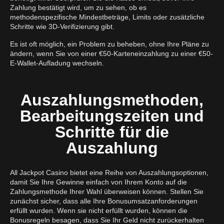
Zahlung bestätigt wird, um zu sehen, ob es
methodenspezifische Mindestbeträge, Limits oder zusätzliche
Schritte wie 3D-Verifizierung gibt.
Es ist oft möglich, ein Problem zu beheben, ohne Ihre Pläne zu
ändern, wenn Sie von einer €50-Karteneinzahlung zu einer €50-
E-Wallet-Aufladung wechseln.
Auszahlungsmethoden,
Bearbeitungszeiten und
Schritte für die
Auszahlung
All Jackpot Casino bietet eine Reihe von Auszahlungsoptionen,
damit Sie Ihre Gewinne einfach von Ihrem Konto auf die
Zahlungsmethode Ihrer Wahl überweisen können. Stellen Sie
zunächst sicher, dass alle Ihre Bonusumsatzanforderungen
erfüllt wurden. Wenn sie nicht erfüllt wurden, können die
Bonusregeln besagen, dass Sie Ihr Geld nicht zurückerhalten