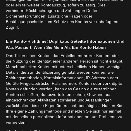
oder ein teilweiser Kontoauszug, sofern zulässig. Dies
verhindert Rückbuchungen und Zahlungen Dritter.
Sicherheitsprüfungen: zusätzliche Fragen oder
Bestätigungsschritte zum Schutz des Kontos vor unbefugtem
Zugriff.
Ein-Konto-Richtlinie: Duplikate, Geteilte Informationen Und
Was Passiert, Wenn Sie Mehr Als Ein Konto Haben
Das Teilen eines Kontos, das Erstellen mehrerer Konten oder
die Nutzung der Identität einer anderen Person ist nicht erlaubt.
Manchmal teilen Konten mit unterschiedlichen Namen wichtige
Details, die zur Identifizierung genutzt werden können, wie
Zahlungsmethoden, Kontaktinformationen, IP-Adressen oder
Geräte-Fingerabdrücke. Falls mehrere Konten oder verknüpfte
Konten gefunden werden, kann das Casino die zusätzlichen
Konten schließen, Bonusvorteile entziehen, Gewinne aus
eingeschränkten Aktivitäten stornieren und Auszahlungen
zurückhalten, bis die Eigentümerschaft bestätigt ist. Nutzen Sie
Ihre eigene Zahlungsmethode und melden Sie sich nur einmal
mit denselben persönlichen Informationen an, um Probleme zu
vermeiden.