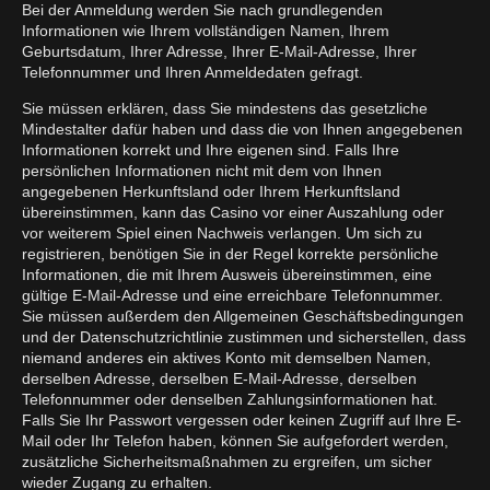
Bei der Anmeldung werden Sie nach grundlegenden
Informationen wie Ihrem vollständigen Namen, Ihrem
Geburtsdatum, Ihrer Adresse, Ihrer E-Mail-Adresse, Ihrer
Telefonnummer und Ihren Anmeldedaten gefragt.
Sie müssen erklären, dass Sie mindestens das gesetzliche
Mindestalter dafür haben und dass die von Ihnen angegebenen
Informationen korrekt und Ihre eigenen sind. Falls Ihre
persönlichen Informationen nicht mit dem von Ihnen
angegebenen Herkunftsland oder Ihrem Herkunftsland
übereinstimmen, kann das Casino vor einer Auszahlung oder
vor weiterem Spiel einen Nachweis verlangen. Um sich zu
registrieren, benötigen Sie in der Regel korrekte persönliche
Informationen, die mit Ihrem Ausweis übereinstimmen, eine
gültige E-Mail-Adresse und eine erreichbare Telefonnummer.
Sie müssen außerdem den Allgemeinen Geschäftsbedingungen
und der Datenschutzrichtlinie zustimmen und sicherstellen, dass
niemand anderes ein aktives Konto mit demselben Namen,
derselben Adresse, derselben E-Mail-Adresse, derselben
Telefonnummer oder denselben Zahlungsinformationen hat.
Falls Sie Ihr Passwort vergessen oder keinen Zugriff auf Ihre E-
Mail oder Ihr Telefon haben, können Sie aufgefordert werden,
zusätzliche Sicherheitsmaßnahmen zu ergreifen, um sicher
wieder Zugang zu erhalten.