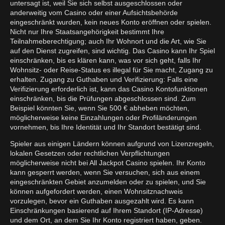
untersagt ist, weil Sie sich selbst ausgeschlossen oder
anderweitig vom Casino oder einer Aufsichtsbehörde
eingeschränkt wurden, kein neues Konto eröffnen oder spielen.
Nicht nur Ihre Staatsangehörigkeit bestimmt Ihre
Teilnahmeberechtigung; auch Ihr Wohnort und die Art, wie Sie
auf den Dienst zugreifen, sind wichtig. Das Casino kann Ihr Spiel
einschränken, bis es klären kann, was vor sich geht, falls Ihr
Wohnsitz- oder Reise-Status es illegal für Sie macht, Zugang zu
erhalten. Zugang zu Guthaben und Verifizierung: Falls eine
Verifizierung erforderlich ist, kann das Casino Kontofunktionen
einschränken, bis die Prüfungen abgeschlossen sind. Zum
Beispiel könnten Sie, wenn Sie 500 € abheben möchten,
möglicherweise keine Einzahlungen oder Profiländerungen
vornehmen, bis Ihre Identität und Ihr Standort bestätigt sind.
Spieler aus einigen Ländern können aufgrund von Lizenzregeln,
lokalen Gesetzen oder rechtlichen Verpflichtungen
möglicherweise nicht bei All Jackpot Casino spielen. Ihr Konto
kann gesperrt werden, wenn Sie versuchen, sich aus einem
eingeschränkten Gebiet anzumelden oder zu spielen, und Sie
können aufgefordert werden, einen Wohnsitznachweis
vorzulegen, bevor ein Guthaben ausgezahlt wird. Es kann
Einschränkungen basierend auf Ihrem Standort (IP-Adresse)
und dem Ort, an dem Sie Ihr Konto registriert haben, geben.