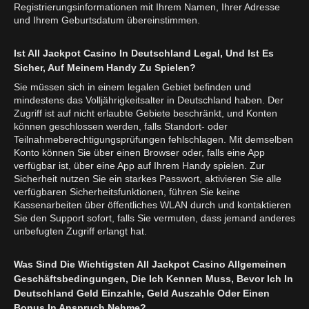
Registrierungsinformationen mit Ihrem Namen, Ihrer Adresse
und Ihrem Geburtsdatum übereinstimmen.
Ist All Jackpot Casino In Deutschland Legal, Und Ist Es
Sicher, Auf Meinem Handy Zu Spielen?
Sie müssen sich in einem legalen Gebiet befinden und
mindestens das Volljährigkeitsalter in Deutschland haben. Der
Zugriff ist auf nicht erlaubte Gebiete beschränkt, und Konten
können geschlossen werden, falls Standort- oder
Teilnahmeberechtigungsprüfungen fehlschlagen. Mit demselben
Konto können Sie über einen Browser oder, falls eine App
verfügbar ist, über eine App auf Ihrem Handy spielen. Zur
Sicherheit nutzen Sie ein starkes Passwort, aktivieren Sie alle
verfügbaren Sicherheitsfunktionen, führen Sie keine
Kassenarbeiten über öffentliches WLAN durch und kontaktieren
Sie den Support sofort, falls Sie vermuten, dass jemand anderes
unbefugten Zugriff erlangt hat.
Was Sind Die Wichtigsten All Jackpot Casino Allgemeinen
Geschäftsbedingungen, Die Ich Kennen Muss, Bevor Ich In
Deutschland Geld Einzahle, Geld Auszahle Oder Einen
Bonus In Anspruch Nehme?