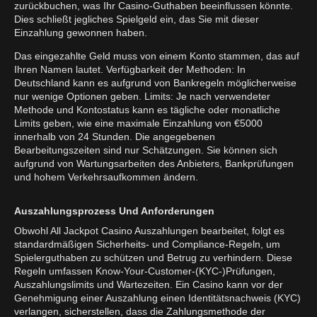
zurückbuchen, was Ihr Casino-Guthaben beeinflussen könnte.
Dies schließt jegliches Spielgeld ein, das Sie mit dieser
Einzahlung gewonnen haben.
Das eingezahlte Geld muss von einem Konto stammen, das auf
Ihren Namen lautet. Verfügbarkeit der Methoden: In
Deutschland kann es aufgrund von Bankregeln möglicherweise
nur wenige Optionen geben. Limits: Je nach verwendeter
Methode und Kontostatus kann es tägliche oder monatliche
Limits geben, wie eine maximale Einzahlung von €5000
innerhalb von 24 Stunden. Die angegebenen
Bearbeitungszeiten sind nur Schätzungen. Sie können sich
aufgrund von Wartungsarbeiten des Anbieters, Bankprüfungen
und hohem Verkehrsaufkommen ändern.
Auszahlungsprozess Und Anforderungen
Obwohl All Jackpot Casino Auszahlungen bearbeitet, folgt es
standardmäßigen Sicherheits- und Compliance-Regeln, um
Spielerguthaben zu schützen und Betrug zu verhindern. Diese
Regeln umfassen Know-Your-Customer-(KYC-)Prüfungen,
Auszahlungslimits und Wartezeiten. Ein Casino kann vor der
Genehmigung einer Auszahlung einen Identitätsnachweis (KYC)
verlangen, sicherstellen, dass die Zahlungsmethode der