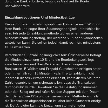
durch die Bank erfordern, bevor das Geld auf Ihr Konto
überwiesen wird.
Einzahlungsoptionen Und Mindestbeträge
Die verfügbaren Einzahlungsoptionen können je nach Wohnort,
Ihrer Bank und sogar Ihrer Staatsangehörigkeit unterschiedlich
sein. Für jede Einzahlungsmethode gibt es einen anderen
Mindesteinzahlungsbetrag, der während VIP- oder Aktionszeiten
abweichen kann. Sie sollten jedoch damit rechnen, mindestens
€10 einzuzahlen.
Verschiedene Einzahlungsmöglichkeiten: Üblicherweise beträgt
die Mindesteinzahlung 10 $, und die Bearbeitungszeit liegt
zwischen einem und drei Werktagen. Einzahlungen mit
Bankkarten, E-Wallets und Prepaid-Gutscheinen erfolgen sofort
oder innerhalb von 15 Minuten. Falls Ihre Einzahlung nicht
innerhalb dieses Zeitrahmens erscheint, kontaktieren Sie Ihren
Zahlungsanbieter, um sicherzustellen, dass die Transaktion
durchgeführt wurde. Bewahren Sie die Bestätigungsnummer
oder den Beleg auf und rufen Sie den Support mit dem Datum,
dem Betrag (wie €25) und der verwendeten Methode an, falls
die Transaktion abgeschlossen ist, aber keine Gutschrift erfolgt
ist. Der Anbieter kann die Einzahlung stornieren oder