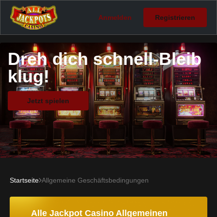
Anmelden
Registrieren
Dreh dich schnell-Bleib
klug!
Jetzt spielen
Startseite
Allgemeine Geschäftsbedingungen
Alle Jackpot Casino Allgemeinen