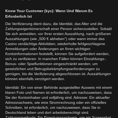
Know Your Customer (kyc): Wann Und Warum Es
Erforderlich Ist
Die Verifizierung dient dazu, die Identität, das Alter und die
Zahlungseigentümerschaft einer Person sicherzustellen. Sobald
Sie sich anmelden, vor Ihrer ersten Auszahlung, nach größeren
Auszahlungen (wie „500 € abheben“) oder wann immer das
Casino verdächtige Aktivitäten, wiederholte fehlgeschlagene
Anmeldungen oder Änderungen an Ihren wichtigen
Kontoinformationen feststellt, können Sie aufgefordert werden,
sich zu verifizieren. In manchen Fällen können Einzahlungs-,
Bonus- oder Spielfunktionen eingeschränkt werden, um
gesetzlichen und Betrugsbekämpfungsanforderungen zu
genügen, bis die Verifizierung abgeschlossen ist. Auszahlungen
können ebenfalls verzögert werden.
Identität: Ein von einer Behörde ausgestellter Ausweis mit einem
klaren Foto und Namen ist erforderlich, um nachzuweisen, dass
Sie der Kontoinhaber und volljährig sind. Adresse: Ein aktueller
Adressnachweis, wie eine Stromrechnung oder ein offizielles
Schreiben, ist erforderlich, um nachzuweisen, dass Sie in
Deutschland leben und dort arbeitsberechtigt sind.
Zahlungsmethode: Ein Eigentumsnachweis, wie ein Screenshot