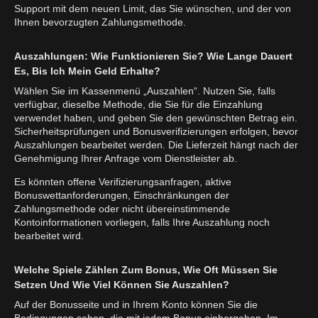
Support mit dem neuen Limit, das Sie wünschen, und der von
Ihnen bevorzugten Zahlungsmethode.
Auszahlungen: Wie Funktionieren Sie? Wie Lange Dauert
Es, Bis Ich Mein Geld Erhalte?
Wählen Sie im Kassenmenü „Auszahlen“. Nutzen Sie, falls
verfügbar, dieselbe Methode, die Sie für die Einzahlung
verwendet haben, und geben Sie den gewünschten Betrag ein.
Sicherheitsprüfungen und Bonusverifizierungen erfolgen, bevor
Auszahlungen bearbeitet werden. Die Lieferzeit hängt nach der
Genehmigung Ihrer Anfrage vom Dienstleister ab.
Es könnten offene Verifizierungsanfragen, aktive
Bonuswettanforderungen, Einschränkungen der
Zahlungsmethode oder nicht übereinstimmende
Kontoinformationen vorliegen, falls Ihre Auszahlung noch
bearbeitet wird.
Welche Spiele Zählen Zum Bonus, Wie Oft Müssen Sie
Setzen Und Wie Viel Können Sie Auszahlen?
Auf der Bonusseite und in Ihrem Konto können Sie die
Bedingungen sehen, die mit jedem Bonus einhergehen. Im