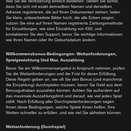
Wie Sie die Verifizierung einfach bestehen: Stellen Sie sicher,
dass Sie sich mit exakt demselben Namen und derselben
Adresse registrieren, die auf Ihren Dokumenten stehen; laden
Sie klare, unbearbeitete Bilder hoch, die alle Ecken zeigen;
nutzen Sie eine auf Ihren Namen registrierte Zahlungsmethode
für Einzahlungen, wie eine Einzahlung von €50; und
kontaktieren Sie den Support, bevor Sie wichtige Informationen
wie Ihren Namen oder Ihr Geburtsdatum ändern.
Willkommensbonus-Bedingungen- Wettanforderungen,
Spielgewichtung Und Max. Auszahlung
Bevor Sie ein Willkommensangebot in Anspruch nehmen, prüfen
Sie die Wettanforderungen und die Frist für deren Erfüllung.
Diese Regeln geben an, wie oft Sie den Bonus (und manchmal
die Einzahlung) durchspielen müssen, bevor Sie Geld aus dem
Bonusguthaben auszahlen können. Achten Sie außerdem auf
das maximale Auszahlungslimit und darauf, wie viel jedes Spiel
zählt. Nach Erfüllung aller Durchspielanforderungen sagen
Ihnen diese Bedingungen, welche Spiele Ihnen helfen, Ihre
Wetten schneller zu erfüllen, und wie viel Sie abheben können.
Wettanforderung (Durchspiel)