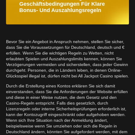
Geschäftsbedingungen Für Klare
Bonus- Und Auszahlungsregeln
Bevor Sie ein Angebot in Anspruch nehmen, stellen Sie sicher,
dass Sie die Voraussetzungen für Deutschland, deutsch und €
erfüllen. Wenn Sie die wichtigen Regeln zu Wetten, nicht
erlaubten Spielen und Auszahlungslimits kennen, können Sie
Verzögerungen vermeiden und sicherstellen, dass jeder Gewinn
durchgeht. Personen, die in Ländern leben, in denen Online-
Glücksspiel illegal ist, dürfen nicht bei All Jackpot Casino spielen.
Durch die Erstellung eines Kontos erklären Sie sich damit
einverstanden, dass Sie die Anforderungen der Website erfüllen
und diese in einer Weise nutzen, die dem Gesetz und den
Casino-Regeln entspricht. Falls dies gesetzlich, durch
Lizenzregeln oder interne Sicherheitsprüfungen erforderlich ist,
kann der Kontozugriff eingeschränkt oder aufgehoben werden.
Wenn sich Ihre Situation nach der Anmeldung ändert,
beispielsweise wenn Sie umziehen oder sich die Regeln in
Deutschland ändern, könnten Sie aufgefordert werden, mit dem