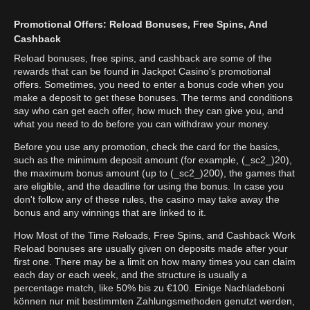
Promotional Offers: Reload Bonuses, Free Spins, And
Cashback
Reload bonuses, free spins, and cashback are some of the
rewards that can be found in Jackpot Casino's promotional
offers. Sometimes, you need to enter a bonus code when you
make a deposit to get these bonuses. The terms and conditions
say who can get each offer, how much they can give you, and
what you need to do before you can withdraw your money.
Before you use any promotion, check the card for the basics,
such as the minimum deposit amount (for example, (_sc2_)20),
the maximum bonus amount (up to (_sc2_)200), the games that
are eligible, and the deadline for using the bonus. In case you
don't follow any of these rules, the casino may take away the
bonus and any winnings that are linked to it.
How Most of the Time Reloads, Free Spins, and Cashback Work
Reload bonuses are usually given on deposits made after your
first one. There may be a limit on how many times you can claim
each day or each week, and the structure is usually a
percentage match, like 50% bis zu €100. Einige Nachladeboni
können nur mit bestimmten Zahlungsmethoden genutzt werden,