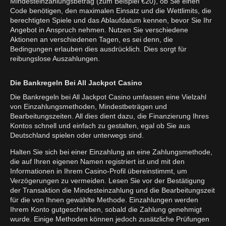
Mindesteinzahlungsbetrag (zum Beispiel €20), ob Sie einen
Code benötigen, den maximalen Einsatz und die Wettlimits, die
berechtigten Spiele und das Ablaufdatum kennen, bevor Sie Ihr
Angebot in Anspruch nehmen. Nutzen Sie verschiedene
Aktionen an verschiedenen Tagen, es sei denn, die
Bedingungen erlauben dies ausdrücklich. Dies sorgt für
reibungslose Auszahlungen.
Die Bankregeln Bei All Jackpot Casino
Die Bankregeln bei All Jackpot Casino umfassen eine Vielzahl
von Einzahlungsmethoden, Mindestbeträgen und
Bearbeitungszeiten. All dies dient dazu, die Finanzierung Ihres
Kontos schnell und einfach zu gestalten, egal ob Sie aus
Deutschland spielen oder unterwegs sind.
Halten Sie sich bei einer Einzahlung an eine Zahlungsmethode,
die auf Ihren eigenen Namen registriert ist und mit den
Informationen in Ihrem Casino-Profil übereinstimmt, um
Verzögerungen zu vermeiden. Lesen Sie vor der Bestätigung
der Transaktion die Mindesteinzahlung und die Bearbeitungszeit
für die von Ihnen gewählte Methode. Einzahlungen werden
Ihrem Konto gutgeschrieben, sobald die Zahlung genehmigt
wurde. Einige Methoden können jedoch zusätzliche Prüfungen