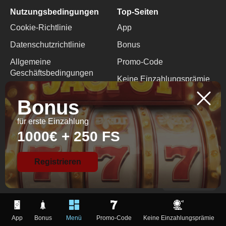
Nutzungsbedingungen
Top-Seiten
Cookie-Richtlinie
App
Datenschutzrichtlinie
Bonus
Allgemeine
Promo-Code
Geschäftsbedingungen
Keine Einzahlungsprämie
Verantwortungsvolles
Bonus
Spielen
für erste Einzahlung
Kontakte
1000€ + 250 FS
+357 94620548
info@alljackpots-casino.com
Registrieren
© 2026 All Rights
Reserved.
App
Bonus
Menü
Promo-Code
Keine Einzahlungsprämie