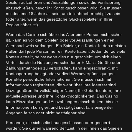
Spielen aufzuhören und Auszahlungen sowie die Verifizierung
abzuschließen, bevor Ihr Konto geschlossen wird. Sie müssen
mindestens 18 Jahre alt sein, um teilnahmeberechtigt zu sein
(oder älter, wenn das gesetzliche Glücksspielalter in Ihrer
Region höher ist).
Wenn das Casino sich über das Alter einer Person nicht sicher
ist, kann es vor dem Spielen oder vor Auszahlungen einen
Altersnachweis verlangen. Ein Spieler, ein Konto: In den meisten
Fällen darf jede Person nur ein Konto haben. Jeder, der zu viele
Konten erstellt, selbst wenn dies nur geschieht, um sich einen
Vorteil durch die Nutzung verschiedener E-Mails, Geräte oder
Zahlungsmethoden zu verschaffen, kann eingeschränkt, mit
Kontosperrung belegt oder verliert Werbevergünstigungen.
Korrekte persönliche Informationen: Sie müssen sich mit
Informationen registrieren, die wahr über Ihre Identität sind.
Dazu gehören Ihr vollständiger Name, Ihr Geburtsdatum, Ihre
aktuelle Adresse und Ihre Kontaktmöglichkeiten. Das Casino
kann Einzahlungen und Auszahlungen einschränken, bis die
Informationen korrigiert und bestätigt sind, falls einige der
Angaben falsch oder nicht bestätigbar sind.
Personen, die sich selbst ausgeschlossen oder gesperrt
wurden: Sie dürfen während der Zeit, in der Ihnen das Spielen