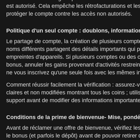
est autorisé. Cela empêche les rétrofacturations et l
protéger le compte contre les accès non autorisés.
Politique d'un seul compte : doublons, informati
Le partage de compte, la création de plusieurs comptes
noms différents partagent des détails importants qui 
empreintes d'appareils. Si plusieurs comptes ou des c
bonus, annuler les gains provenant d'activités restrein
ne vous inscrivez qu'une seule fois avec les mêmes i
Comment réussir facilement la vérification : assurez-
claires et non modifiées montrant tous les coins ; ut
support avant de modifier des informations importan
Conditions de la prime de bienvenue- Mise, pondé
Avant de réclamer une offre de bienvenue, vérifiez le
le bonus (et parfois le dépôt) avant de pouvoir retirer