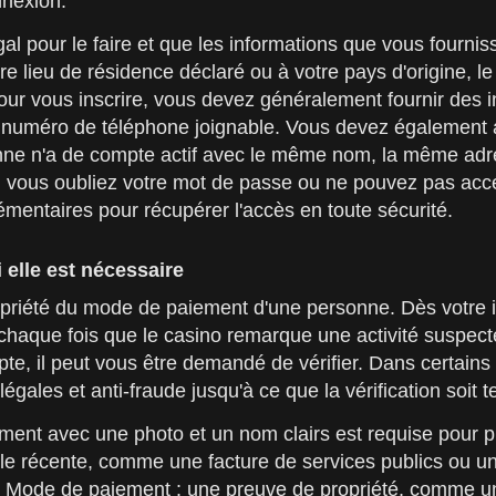
nnexion.
l pour le faire et que les informations que vous fournis
re lieu de résidence déclaré ou à votre pays d'origine,
. Pour vous inscrire, vous devez généralement fournir de
un numéro de téléphone joignable. Vous devez également a
sonne n'a de compte actif avec le même nom, la même a
vous oubliez votre mot de passe ou ne pouvez pas accéde
mentaires pour récupérer l'accès en toute sécurité.
 elle est nécessaire
a propriété du mode de paiement d'une personne. Dès votre i
u chaque fois que le casino remarque une activité suspe
e, il peut vous être demandé de vérifier. Dans certains 
égales et anti-fraude jusqu'à ce que la vérification soit 
nement avec une photo et un nom clairs est requise pour p
le récente, comme une facture de services publics ou une 
ce. Mode de paiement : une preuve de propriété, comme un