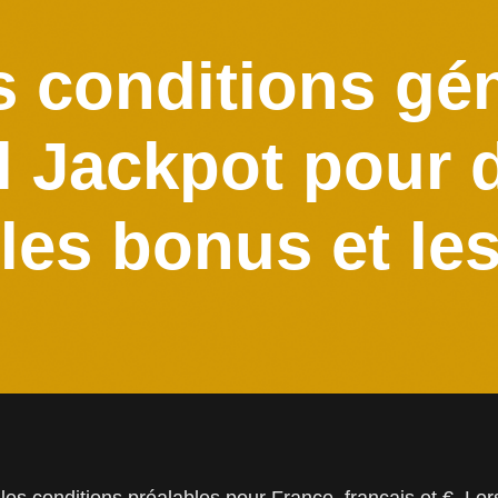
s conditions gé
l Jackpot pour 
 les bonus et l