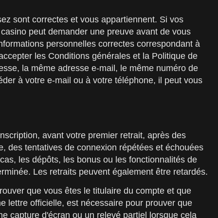
sez sont correctes et vous appartiennent. Si vos
 le casino peut demander une preuve avant de vous
s informations personnelles correctes correspondant à
ccepter les Conditions générales et la Politique de
dresse, la même adresse e-mail, le même numéro de
r à votre e-mail ou à votre téléphone, il peut vous
nscription, avant votre premier retrait, après des
cte, des tentatives de connexion répétées et échouées
cas, les dépôts, les bonus ou les fonctionnalités de
terminée. Les retraits peuvent également être retardés.
rouver que vous êtes le titulaire du compte et que
lettre officielle, est nécessaire pour prouver que
e capture d'écran ou un relevé partiel lorsque cela