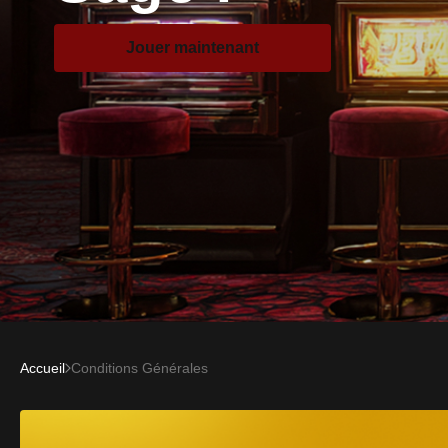
Jouer maintenant
Accueil
Conditions Générales