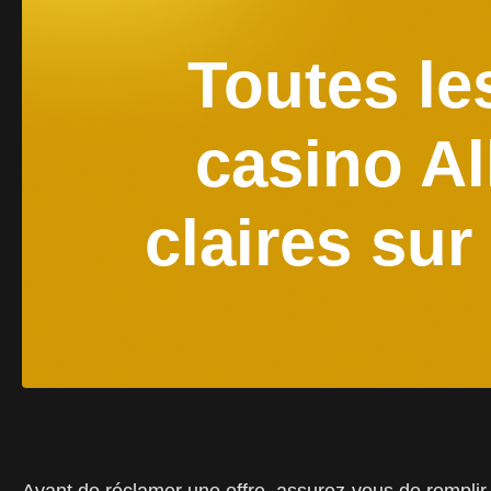
Toutes le
casino Al
claires sur