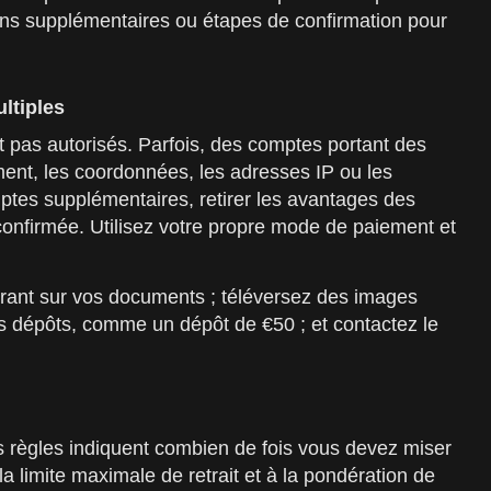
tions supplémentaires ou étapes de confirmation pour
ltiples
nt pas autorisés. Parfois, des comptes portant des
ment, les coordonnées, les adresses IP ou les
mptes supplémentaires, retirer les avantages des
it confirmée. Utilisez votre propre mode de paiement et
gurant sur vos documents ; téléversez des images
es dépôts, comme un dépôt de €50 ; et contactez le
es règles indiquent combien de fois vous devez miser
la limite maximale de retrait et à la pondération de