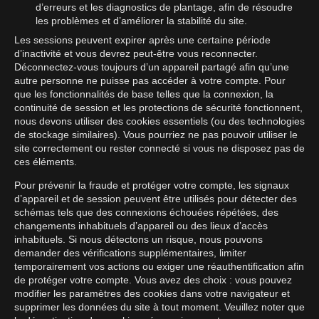
d’erreurs et les diagnostics de plantage, afin de résoudre
les problèmes et d’améliorer la stabilité du site.
Les sessions peuvent expirer après une certaine période
d’inactivité et vous devrez peut-être vous reconnecter.
Déconnectez-vous toujours d’un appareil partagé afin qu’une
autre personne ne puisse pas accéder à votre compte. Pour
que les fonctionnalités de base telles que la connexion, la
continuité de session et les protections de sécurité fonctionnent,
nous devons utiliser des cookies essentiels (ou des technologies
de stockage similaires). Vous pourriez ne pas pouvoir utiliser le
site correctement ou rester connecté si vous ne disposez pas de
ces éléments.
Pour prévenir la fraude et protéger votre compte, les signaux
d’appareil et de session peuvent être utilisés pour détecter des
schémas tels que des connexions échouées répétées, des
changements inhabituels d’appareil ou des lieux d’accès
inhabituels. Si nous détectons un risque, nous pouvons
demander des vérifications supplémentaires, limiter
temporairement vos actions ou exiger une réauthentification afin
de protéger votre compte. Vous avez des choix : vous pouvez
modifier les paramètres des cookies dans votre navigateur et
supprimer les données du site à tout moment. Veuillez noter que