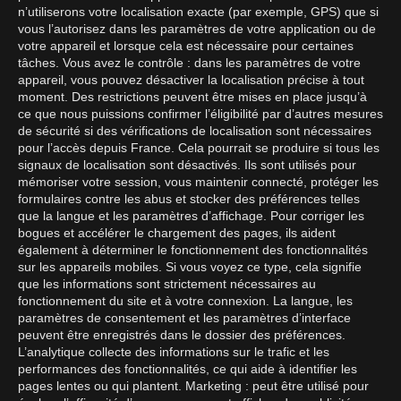
n’utiliserons votre localisation exacte (par exemple, GPS) que si
vous l’autorisez dans les paramètres de votre application ou de
votre appareil et lorsque cela est nécessaire pour certaines
tâches. Vous avez le contrôle : dans les paramètres de votre
appareil, vous pouvez désactiver la localisation précise à tout
moment. Des restrictions peuvent être mises en place jusqu’à
ce que nous puissions confirmer l’éligibilité par d’autres mesures
de sécurité si des vérifications de localisation sont nécessaires
pour l’accès depuis France. Cela pourrait se produire si tous les
signaux de localisation sont désactivés. Ils sont utilisés pour
mémoriser votre session, vous maintenir connecté, protéger les
formulaires contre les abus et stocker des préférences telles
que la langue et les paramètres d’affichage. Pour corriger les
bogues et accélérer le chargement des pages, ils aident
également à déterminer le fonctionnement des fonctionnalités
sur les appareils mobiles. Si vous voyez ce type, cela signifie
que les informations sont strictement nécessaires au
fonctionnement du site et à votre connexion. La langue, les
paramètres de consentement et les paramètres d’interface
peuvent être enregistrés dans le dossier des préférences.
L’analytique collecte des informations sur le trafic et les
performances des fonctionnalités, ce qui aide à identifier les
pages lentes ou qui plantent. Marketing : peut être utilisé pour