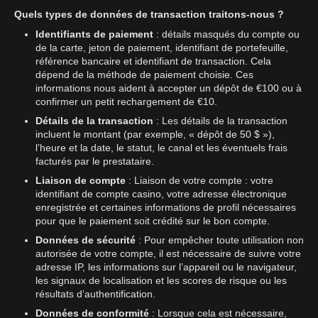
Quels types de données de transaction traitons-nous ?
Identifiants de paiement
: détails masqués du compte ou
de la carte, jeton de paiement, identifiant de portefeuille,
référence bancaire et identifiant de transaction. Cela
dépend de la méthode de paiement choisie. Ces
informations nous aident à accepter un dépôt de €100 ou à
confirmer un petit rechargement de €10.
Détails de la transaction
: Les détails de la transaction
incluent le montant (par exemple, « dépôt de 50 $ »),
l’heure et la date, le statut, le canal et les éventuels frais
facturés par le prestataire.
Liaison de compte
: Liaison de votre compte : votre
identifiant de compte casino, votre adresse électronique
enregistrée et certaines informations de profil nécessaires
pour que le paiement soit crédité sur le bon compte.
Données de sécurité
: Pour empêcher toute utilisation non
autorisée de votre compte, il est nécessaire de suivre votre
adresse IP, les informations sur l’appareil ou le navigateur,
les signaux de localisation et les scores de risque ou les
résultats d’authentification.
Données de conformité
: Lorsque cela est nécessaire,