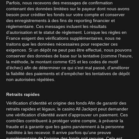
Parfois, nous recevons des messages de confirmation
contenant des données limitées sur le payeur dont nous avons
besoin pour créditer les fonds sur votre compte et conserver
des enregistrements à des fins de reporting financier et
réglementaire. Ces messages incluent les résultats
d’autorisation et le statut de règlement. Lorsque les règles en
France exigent des vérifications supplémentaires, nous ne
traitons que les données nécessaires pour respecter ces
exigences. Si un dépôt ne peut pas être effectué, nous pouvons
conserver des données de base sur la tentative (comme l’heure,
la méthode, le montant comme €25 et les codes de motif
d’échec) afin de déterminer ce qui s’est mal passé, d’améliorer
la fiabilité des paiements et d’empêcher les tentatives de dépôt
non autorisées répétées.
Retraits rapides
Vérification d’identité et origine des fonds Afin de garantir des
retraits rapides et légaux, le casino All Jackpot peut demander
une vérification d’identité avant d’approuver un paiement. Ces
contrôles contribuent à protéger votre compte, à prévenir la
fraude et à garantir que les gains parviennent à la personne
habilitée à les recevoir. Il arrive parfois qu’une preuve
supplémentaire de l’origine des fonds soit requise. Cela est