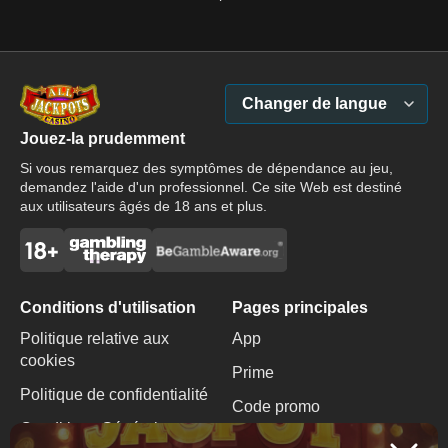
Changer de langue
Jouez-la prudemment
Si vous remarquez des symptômes de dépendance au jeu,
demandez l'aide d'un professionnel. Ce site Web est destiné
aux utilisateurs âgés de 18 ans et plus.
Conditions d'utilisation
Pages principales
Politique relative aux
App
cookies
Prime
Politique de confidentialité
Code promo
Conditions Générales
Aucun bonus sans dépôt