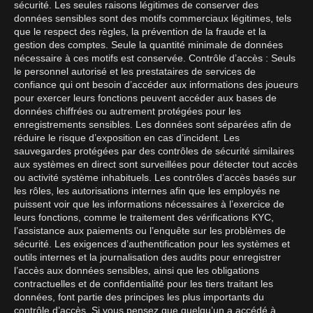
sécurité. Les seules raisons légitimes de conserver des
données sensibles sont des motifs commerciaux légitimes, tels
que le respect des règles, la prévention de la fraude et la
gestion des comptes. Seule la quantité minimale de données
nécessaire à ces motifs est conservée. Contrôle d’accès : Seuls
le personnel autorisé et les prestataires de services de
confiance qui ont besoin d’accéder aux informations des joueurs
pour exercer leurs fonctions peuvent accéder aux bases de
données chiffrées ou autrement protégées pour les
enregistrements sensibles. Les données sont séparées afin de
réduire le risque d’exposition en cas d’incident. Les
sauvegardes protégées par des contrôles de sécurité similaires
aux systèmes en direct sont surveillées pour détecter tout accès
ou activité système inhabituels. Les contrôles d’accès basés sur
les rôles, les autorisations internes afin que les employés ne
puissent voir que les informations nécessaires à l’exercice de
leurs fonctions, comme le traitement des vérifications KYC,
l’assistance aux paiements ou l’enquête sur les problèmes de
sécurité. Les exigences d’authentification pour les systèmes et
outils internes et la journalisation des audits pour enregistrer
l’accès aux données sensibles, ainsi que les obligations
contractuelles et de confidentialité pour les tiers traitant les
données, font partie des principes les plus importants du
contrôle d’accès. Si vous pensez que quelqu’un a accédé à