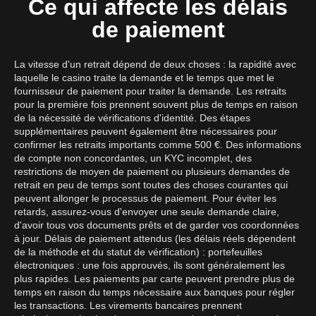
Ce qui affecte les délais
de paiement
La vitesse d'un retrait dépend de deux choses : la rapidité avec
laquelle le casino traite la demande et le temps que met le
fournisseur de paiement pour traiter la demande. Les retraits
pour la première fois prennent souvent plus de temps en raison
de la nécessité de vérifications d'identité. Des étapes
supplémentaires peuvent également être nécessaires pour
confirmer les retraits importants comme 500 €. Des informations
de compte non concordantes, un KYC incomplet, des
restrictions de moyen de paiement ou plusieurs demandes de
retrait en peu de temps sont toutes des choses courantes qui
peuvent allonger le processus de paiement. Pour éviter les
retards, assurez-vous d'envoyer une seule demande claire,
d'avoir tous vos documents prêts et de garder vos coordonnées
à jour. Délais de paiement attendus (les délais réels dépendent
de la méthode et du statut de vérification) : portefeuilles
électroniques : une fois approuvés, ils sont généralement les
plus rapides. Les paiements par carte peuvent prendre plus de
temps en raison du temps nécessaire aux banques pour régler
les transactions. Les virements bancaires prennent