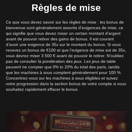
Règles de mise
Ce que vous devez savoir sur les règles de mise : les bonus de
bienvenue sont généralement assortis d'exigences de mise, ce
qui signifie que vous devez miser un certain montant d'argent
avant de pouvoir retirer des gains de bonus. Il est courant
d'avoir une exigence de 35x sur le montant du bonus. Si vous
recevez un bonus de €100 et que l'exigence de mise est de 35x,
vous devrez miser 3 500 € avant de pouvoir le retirer. N'oubliez
pas de consulter la pondération des jeux. Les jeux de table
peuvent ne compter que 0% to 20% du total des paris, tandis
que les machines à sous comptent généralement pour 100 %.
Concentrez-vous sur les machines à sous éligibles et suivez
votre progression dans la section bonus de votre compte si vous
souhaitez rapidement effacer le bonus.