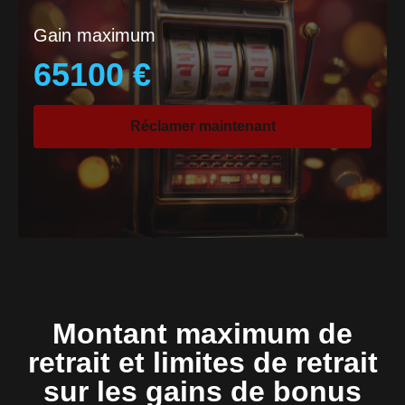
Gain maximum
65100 €
Réclamer maintenant
Montant maximum de
retrait et limites de retrait
sur les gains de bonus