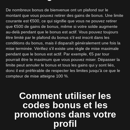
De nombreux bonus de bienvenue ont un plafond sur le
montant que vous pouvez retirer des gains de bonus. Une limite
courante est €500, ce qui signifie que vous ne pouvez retirer
que €500 de gains de bonus, même si votre solde augmente
au-delà pendant que le bonus est actif. Vous pouvez toujours
être limité par le plafond du bonus s'il est inscrit dans les
conditions du bonus, mais il disparaît généralement une fois la
mise terminée. Vérifiez s'il existe une règle de mise maximale
pendant que le bonus est actif. Par exemple, €5 par tour
pourrait être le maximum que vous pouvez miser. Dépasser la
limite peut annuler le bonus et tous les gains qui y sont liés,
donc il est préférable de respecter les limites jusqu'à ce que le
compteur de mise atteigne 100 %.
Comment utiliser les
codes bonus et les
promotions dans votre
profil