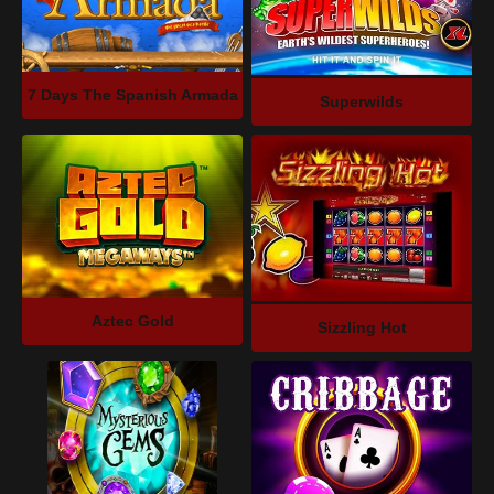
Comment utiliser les codes bonus et les promotions
dans votre profil
Processus de dépôt
7 Days The Spanish Armada
Superwilds
Options de dépôt
Processus de retrait
Ce qui affecte les délais de paiement
Méthodes de retrait
Documents de vérification d'identité
Limites quotidiennes, hebdomadaires et mensuelles sur
Aztec Gold
Sizzling Hot
les dépôts et les retraits
La connexion mobile All Jackpot Casino
Comment se connecter