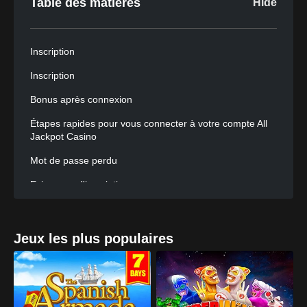
Table des matières
Hide
Inscription
Inscription
Bonus après connexion
Étapes rapides pour vous connecter à votre compte All
Jackpot Casino
Mot de passe perdu
Exigences d'inscription
Identification et vérification
Bonus de bienvenue après connexion
Jeux les plus populaires
Règles de mise
Montant maximum de retrait et limites de retrait sur les
gains de bonus