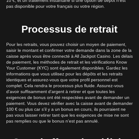
10 €, et un traitement instantané si une option de dépôt n'est
pas disponible pour votre français ou votre région.
Processus de retrait
Pour les retraits, vous pouvez choisir un moyen de paiement,
saisir le montant et confirmer votre demande dans la zone de la
caisse après vous être connecté à All Jackpot Casino. Les délais
de paiement, les méthodes de retrait et les vérifications Know
Your Customer (KYC) sont également disponibles. Gardez les
informations que vous utilisez pour les dépôts et les retraits
identiques et assurez-vous que votre profil personnel est
complet. Cela rendra le processus plus fluide. Assurez-vous
d'avoir suffisamment d'argent à retirer et que toutes les
exigences de bonus ont été respectées avant de demander un
paiement. Vous devez vérifier avec la caisse avant de demander
100 € ou plus car s'il y a un bonus en cours, ils pourraient ne
pas vous laisser retirer tant que les exigences de mise ne sont
pas remplies ou que le bonus n'est pas annulé.