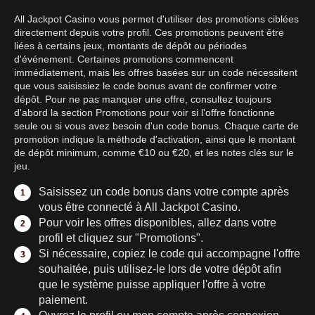
All Jackpot Casino vous permet d'utiliser des promotions ciblées
directement depuis votre profil. Ces promotions peuvent être
liées à certains jeux, montants de dépôt ou périodes
d'événement. Certaines promotions commencent
immédiatement, mais les offres basées sur un code nécessitent
que vous saisissiez le code bonus avant de confirmer votre
dépôt. Pour ne pas manquer une offre, consultez toujours
d'abord la section Promotions pour voir si l'offre fonctionne
seule ou si vous avez besoin d'un code bonus. Chaque carte de
promotion indique la méthode d'activation, ainsi que le montant
de dépôt minimum, comme €10 ou €20, et les notes clés sur le
jeu.
Saisissez un code bonus dans votre compte après
vous être connecté à All Jackpot Casino.
Pour voir les offres disponibles, allez dans votre
profil et cliquez sur "Promotions".
Si nécessaire, copiez le code qui accompagne l'offre
souhaitée, puis utilisez-le lors de votre dépôt afin
que le système puisse appliquer l'offre à votre
paiement.