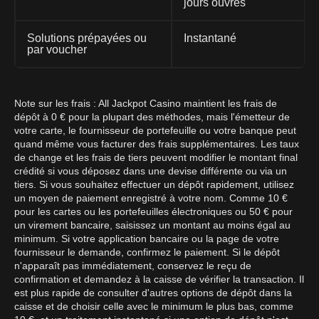
jours ouvrés
Solutions prépayées ou
Instantané
par voucher
Note sur les frais : All Jackpot Casino maintient les frais de
dépôt à 0 € pour la plupart des méthodes, mais l'émetteur de
votre carte, le fournisseur de portefeuille ou votre banque peut
quand même vous facturer des frais supplémentaires. Les taux
de change et les frais de tiers peuvent modifier le montant final
crédité si vous déposez dans une devise différente ou via un
tiers. Si vous souhaitez effectuer un dépôt rapidement, utilisez
un moyen de paiement enregistré à votre nom. Comme 10 €
pour les cartes ou les portefeuilles électroniques ou 50 € pour
un virement bancaire, saisissez un montant au moins égal au
minimum. Si votre application bancaire ou la page de votre
fournisseur le demande, confirmez le paiement. Si le dépôt
n'apparaît pas immédiatement, conservez le reçu de
confirmation et demandez à la caisse de vérifier la transaction. Il
est plus rapide de consulter d'autres options de dépôt dans la
caisse et de choisir celle avec le minimum le plus bas, comme