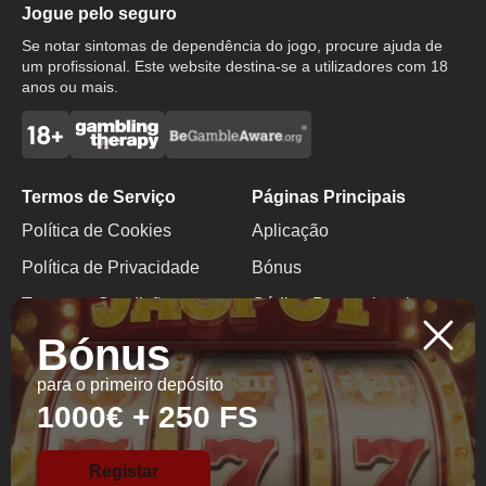
Jogue pelo seguro
Se notar sintomas de dependência do jogo, procure ajuda de
um profissional. Este website destina-se a utilizadores com 18
anos ou mais.
Termos de Serviço
Páginas Principais
Política de Cookies
Aplicação
Política de Privacidade
Bónus
Termos e Condições
Código Promocional
Bónus
Jogo Responsável
Bónus Sem Depósito
para o primeiro depósito
Contactos
1000€ + 250 FS
+357 94620548
info@alljackpots-casino.com
Registar