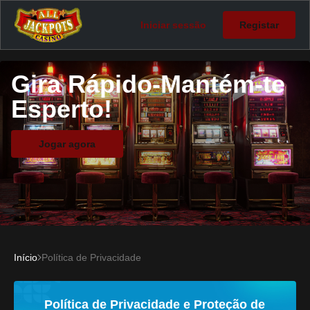
Iniciar sessão
Registar
Gira Rápido-Mantém-te
Esperto!
Jogar agora
Início
Política de Privacidade
Política de Privacidade e Proteção de