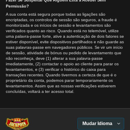
Permissão?
A sua conta está segura porque todas as ligações são
encriptadas, os controlos de sessão são seguros, a fraude é
monitorizada e os inícios de sessão e levantamentos são
verificados quanto ao risco. Quando está no telemóvel, utilize
uma palavra-passe forte, ative a autenticação de dois fatores se
estiver disponível, evite dispositivos partilhados e não guarde as
suas palavras-passe em navegadores públicos. Se vir um início
de sessão, atividade de bónus ou pedido de levantamento que
não reconheça, deve (1) alterar a sua palavra-passe
imediatamente, (2) contactar o apoio ao cliente para parar os
levantamentos, e (3) verificar o histórico do caixa para
transações recentes. Quando tivermos a certeza de que é o
proprietário da conta, podemos parar temporariamente os
levantamentos. Assim que as nossas verificações estiverem
concluídas, voltará a ter acesso total.
Mudar Idioma