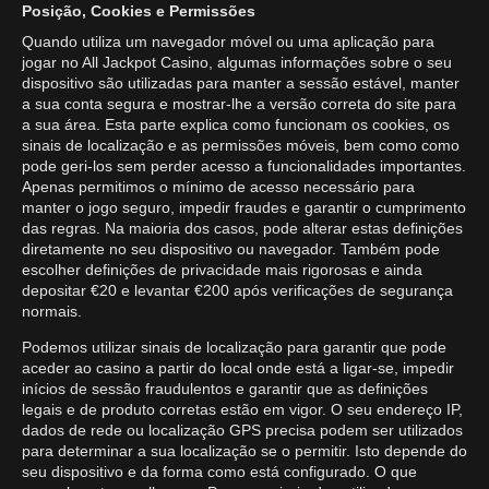
Posição, Cookies e Permissões
Quando utiliza um navegador móvel ou uma aplicação para
jogar no All Jackpot Casino, algumas informações sobre o seu
dispositivo são utilizadas para manter a sessão estável, manter
a sua conta segura e mostrar-lhe a versão correta do site para
a sua área. Esta parte explica como funcionam os cookies, os
sinais de localização e as permissões móveis, bem como como
pode geri-los sem perder acesso a funcionalidades importantes.
Apenas permitimos o mínimo de acesso necessário para
manter o jogo seguro, impedir fraudes e garantir o cumprimento
das regras. Na maioria dos casos, pode alterar estas definições
diretamente no seu dispositivo ou navegador. Também pode
escolher definições de privacidade mais rigorosas e ainda
depositar €20 e levantar €200 após verificações de segurança
normais.
Podemos utilizar sinais de localização para garantir que pode
aceder ao casino a partir do local onde está a ligar-se, impedir
inícios de sessão fraudulentos e garantir que as definições
legais e de produto corretas estão em vigor. O seu endereço IP,
dados de rede ou localização GPS precisa podem ser utilizados
para determinar a sua localização se o permitir. Isto depende do
seu dispositivo e da forma como está configurado. O que