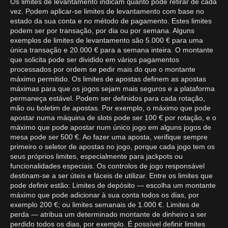
Os limites de levantamento indicam quanto pode retirar de cada
vez. Podem aplicar-se limites de levantamento com base no
estado da sua conta e no método de pagamento. Estes limites
podem ser por transação, por dia ou por semana. Alguns
exemplos de limites de levantamento são 5.000 € para uma
única transação e 20.000 € para a semana inteira. O montante
que solicita pode ser dividido em vários pagamentos
processados por ordem se pedir mais do que o montante
máximo permitido. Os limites de apostas definem as apostas
máximas para que os jogos sejam mais seguros e a plataforma
permaneça estável. Podem ser definidos para cada rotação,
mão ou boletim de apostas. Por exemplo, o máximo que pode
apostar numa máquina de slots pode ser 100 € por rotação, e o
máximo que pode apostar num único jogo em alguns jogos de
mesa pode ser 500 €. Ao fazer uma aposta, verifique sempre
primeiro o seletor de apostas no jogo, porque cada jogo tem os
seus próprios limites, especialmente para jackpots ou
funcionalidades especiais. Os controlos de jogo responsável
destinam-se a ser úteis e fáceis de utilizar. Entre os limites que
pode definir estão: Limites de depósito — escolha um montante
máximo que pode adicionar à sua conta todos os dias, por
exemplo 200 €; ou limites semanais de 1.000 €. Limites de
perda — atribua um determinado montante de dinheiro a ser
perdido todos os dias, por exemplo. É possível definir limites