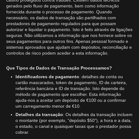
gerados pelo fluxo de pagamento, bem como informação
fornecida durante o processo de pagamento. Quando
necessário, os dados de transação são partilhados com
prestadores de pagamento regulados para que possam
autorizar e liquidar o pagamento. Isto é feito através de ligações
seguras. Não utilizamos a informação que nos fornece sobre os
seus pagamentos para outros fins. Apenas pessoal formado e
sistemas aprovados que ajudam com depósitos, reconciliação e
controlos de risco podem aceder a esta informação.
Que Tipos de Dados de Transação Processamos?
Identificadores de pagamento
: detalhes de conta ou
cartão mascarados, token de pagamento, ID de carteira,
referência bancária e ID de transação. Isto depende do
método de pagamento que escolher. Esta informação
ajuda-nos a aceitar um depósito de €100 ou a confirmar
um carregamento menor de €10.
Detalhes da transação
: Os detalhes da transação incluem
o montante (por exemplo, "depósito $50"), a hora e a data,
o estado, o canal e quaisquer taxas que o prestador possa
cobrar.