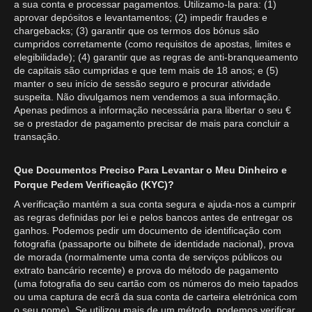
a sua conta e processar pagamentos. Utilizamo-la para: (1)
aprovar depósitos e levantamentos; (2) impedir fraudes e
chargebacks; (3) garantir que os termos dos bónus são
cumpridos corretamente (como requisitos de apostas, limites e
elegibilidade); (4) garantir que as regras de anti-branqueamento
de capitais são cumpridas e que tem mais de 18 anos; e (5)
manter o seu início de sessão seguro e procurar atividade
suspeita. Não divulgamos nem vendemos a sua informação.
Apenas pedimos a informação necessária para libertar o seu €
se o prestador de pagamento precisar de mais para concluir a
transação.
Que Documentos Preciso Para Levantar o Meu Dinheiro e
Porque Pedem Verificação (KYC)?
A verificação mantém a sua conta segura e ajuda-nos a cumprir
as regras definidas por lei e pelos bancos antes de entregar os
ganhos. Podemos pedir um documento de identificação com
fotografia (passaporte ou bilhete de identidade nacional), prova
de morada (normalmente uma conta de serviços públicos ou
extrato bancário recente) e prova do método de pagamento
(uma fotografia do seu cartão com os números do meio tapados
ou uma captura de ecrã da sua conta de carteira eletrónica com
o seu nome). Se utilizou mais de um método, podemos verificar