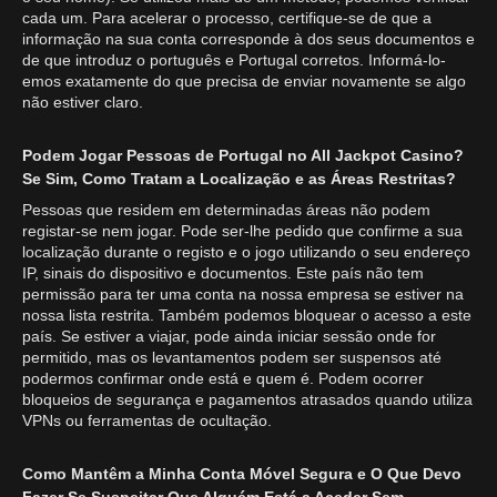
cada um. Para acelerar o processo, certifique-se de que a
informação na sua conta corresponde à dos seus documentos e
de que introduz o português e Portugal corretos. Informá-lo-
emos exatamente do que precisa de enviar novamente se algo
não estiver claro.
Podem Jogar Pessoas de Portugal no All Jackpot Casino?
Se Sim, Como Tratam a Localização e as Áreas Restritas?
Pessoas que residem em determinadas áreas não podem
registar-se nem jogar. Pode ser-lhe pedido que confirme a sua
localização durante o registo e o jogo utilizando o seu endereço
IP, sinais do dispositivo e documentos. Este país não tem
permissão para ter uma conta na nossa empresa se estiver na
nossa lista restrita. Também podemos bloquear o acesso a este
país. Se estiver a viajar, pode ainda iniciar sessão onde for
permitido, mas os levantamentos podem ser suspensos até
podermos confirmar onde está e quem é. Podem ocorrer
bloqueios de segurança e pagamentos atrasados quando utiliza
VPNs ou ferramentas de ocultação.
Como Mantêm a Minha Conta Móvel Segura e O Que Devo
Fazer Se Suspeitar Que Alguém Está a Aceder Sem