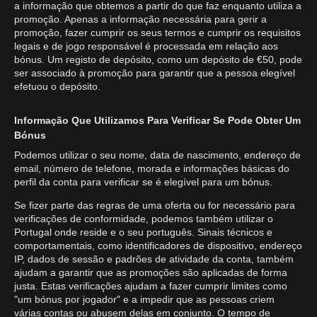
a informação que obtemos a partir do que faz enquanto utiliza a
promoção. Apenas a informação necessária para gerir a
promoção, fazer cumprir os seus termos e cumprir os requisitos
legais e de jogo responsável é processada em relação aos
bónus. Um registo de depósito, como um depósito de €50, pode
ser associado à promoção para garantir que a pessoa elegível
efetuou o depósito.
Informação Que Utilizamos Para Verificar Se Pode Obter Um
Bónus
Podemos utilizar o seu nome, data de nascimento, endereço de
email, número de telefone, morada e informações básicas do
perfil da conta para verificar se é elegível para um bónus.
Se fizer parte das regras de uma oferta ou for necessário para
verificações de conformidade, podemos também utilizar o
Portugal onde reside e o seu português. Sinais técnicos e
comportamentais, como identificadores de dispositivo, endereço
IP, dados de sessão e padrões de atividade da conta, também
ajudam a garantir que as promoções são aplicadas de forma
justa. Estas verificações ajudam a fazer cumprir limites como
"um bónus por jogador" e a impedir que as pessoas criem
várias contas ou abusem delas em conjunto. O tempo de