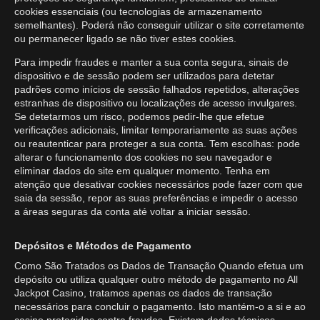
cookies essenciais (ou tecnologias de armazenamento
semelhantes). Poderá não conseguir utilizar o site corretamente
ou permanecer ligado se não tiver estes cookies.
Para impedir fraudes e manter a sua conta segura, sinais de
dispositivo e de sessão podem ser utilizados para detetar
padrões como inícios de sessão falhados repetidos, alterações
estranhas de dispositivo ou localizações de acesso invulgares.
Se detetarmos um risco, podemos pedir-lhe que efetue
verificações adicionais, limitar temporariamente as suas ações
ou reautenticar para proteger a sua conta. Tem escolhas: pode
alterar o funcionamento dos cookies no seu navegador e
eliminar dados do site em qualquer momento. Tenha em
atenção que desativar cookies necessários pode fazer com que
saia da sessão, repor as suas preferências e impedir o acesso
a áreas seguras da conta até voltar a iniciar sessão.
Depósitos e Métodos de Pagamento
Como São Tratados os Dados de Transação Quando efetua um
depósito ou utiliza qualquer outro método de pagamento no All
Jackpot Casino, tratamos apenas os dados de transação
necessários para concluir o pagamento. Isto mantém-o a si e ao
casino protegidos contra fraudes. Existem dados técnicos