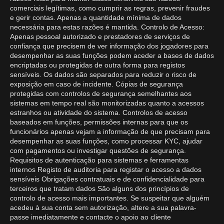
comerciais legítimas, como cumprir as regras, prevenir fraudes
e gerir contas. Apenas a quantidade mínima de dados
necessária para estas razões é mantida. Controlo de Acesso:
Apenas pessoal autorizado e prestadores de serviços de
confiança que precisem de ver informação dos jogadores para
desempenhar as suas funções podem aceder a bases de dados
encriptadas ou protegidas de outra forma para registos
sensíveis. Os dados são separados para reduzir o risco de
exposição em caso de incidente. Cópias de segurança
protegidas com controlos de segurança semelhantes aos
sistemas em tempo real são monitorizadas quanto a acessos
estranhos ou atividade do sistema. Controlos de acesso
baseados em funções, permissões internas para que os
funcionários apenas vejam a informação de que precisam para
desempenhar as suas funções, como processar KYC, ajudar
com pagamentos ou investigar questões de segurança.
Requisitos de autenticação para sistemas e ferramentas
internos Registo de auditoria para registar o acesso a dados
sensíveis Obrigações contratuais e de confidencialidade para
terceiros que tratam dados São alguns dos princípios de
controlo de acesso mais importantes. Se suspeitar que alguém
acedeu à sua conta sem autorização, altere a sua palavra-
passe imediatamente e contacte o apoio ao cliente