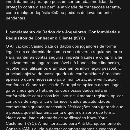
imediatamente para que possam ser tomadas medidas de
proteção contra o seu perfil e atividade de transações recente,
como qualquer depósito €50 ou pedidos de levantamento
pendentes.
Licenciamento de Dados dos Jogadores, Conformidade e
Requisitos de Conhecer o Cliente (KYC)
O All Jackpot Casino trata os dados dos jogadores de forma
legal e em conformidade com os seus deveres regulamentares.
Para manter as contas seguras, impedir fraudes e cumprir a lei
relativamente ao jogo responsável e à honestidade financeira,
recolhemos, utilizamos e armazenamos informação pessoal. O
principal objetivo do nosso quadro de conformidade é recolher
apenas o que é necessário para monitorização e verificação
contínuas. Quando as leis de Portugal se aplicam ao seu jogo,
garantimos que o tratamento dos nossos dados está em
conformidade com essas leis. Isto inclui manter registos, aplicar
controlos de segurança e fornecer dados às autoridades
competentes quando necessário. Verificações para garantir que
a pessoa que utiliza uma conta é quem diz ser e que tem a
idade certa. Isto é chamado de verificações Know Your
Customer (KYC). A monitorização para Anti-Branqueamento de
Capitais (AML) ajuda a detetar comportamentos suspeitos e