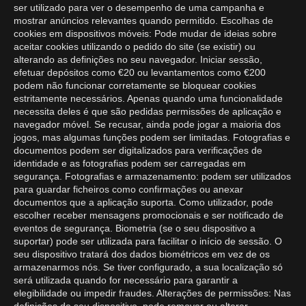
ser utilizado para ver o desempenho de uma campanha e
mostrar anúncios relevantes quando permitido. Escolhas de
cookies em dispositivos móveis: Pode mudar de ideias sobre
aceitar cookies utilizando o pedido do site (se existir) ou
alterando as definições no seu navegador. Iniciar sessão,
efetuar depósitos como €20 ou levantamentos como €200
podem não funcionar corretamente se bloquear cookies
estritamente necessários. Apenas quando uma funcionalidade
necessita deles é que são pedidas permissões de aplicação e
navegador móvel. Se recusar, ainda pode jogar a maioria dos
jogos, mas algumas funções podem ser limitadas. Fotografias e
documentos podem ser digitalizados para verificações de
identidade e as fotografias podem ser carregadas em
segurança. Fotografias e armazenamento: podem ser utilizados
para guardar ficheiros como confirmações ou anexar
documentos que a aplicação suporta. Como utilizador, pode
escolher receber mensagens promocionais e ser notificado de
eventos de segurança. Biometria (se o seu dispositivo a
suportar) pode ser utilizada para facilitar o início de sessão. O
seu dispositivo tratará dos dados biométricos em vez de os
armazenarmos nós. Se tiver configurado, a sua localização só
será utilizada quando for necessário para garantir a
elegibilidade ou impedir fraudes. Alterações de permissões: Nas
definições do seu dispositivo, pode remover ou alterar