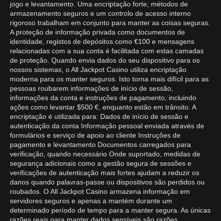
jogo e levantamento. Uma encriptação forte, métodos de
armazenamento seguros e um controlo de acesso interno
rigoroso trabalham em conjunto para manter as coisas seguras.
A proteção de informação privada como documentos de
identidade, registos de depósitos como €100 e mensagens
relacionadas com a sua conta é facilitada com estas camadas
de proteção. Quando envia dados do seu dispositivo para os
nossos sistemas, o All Jackpot Casino utiliza encriptação
moderna para os manter seguros. Isto torna mais difícil para as
pessoas roubarem informações de início de sessão,
informações da conta e instruções de pagamento, incluindo
ações como levantar $500 €, enquanto estão em trânsito. A
encriptação é utilizada para: Dados de início de sessão e
autenticação da conta Informação pessoal enviada através de
formulários e serviço de apoio ao cliente Instruções de
pagamento e levantamento Documentos carregados para
verificação, quando necessário Onde suportado, medidas de
segurança adicionais como a gestão segura de sessões e
verificações de autenticação mais fortes ajudam a reduzir os
danos quando palavras-passe ou dispositivos são perdidos ou
roubados. O All Jackpot Casino armazena informação em
servidores seguros e apenas a mantém durante um
determinado período de tempo para a manter segura. As únicas
razões reais para manter dados sensíveis são razões