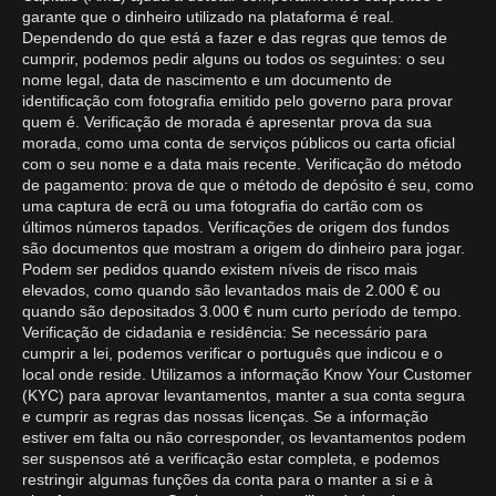
garante que o dinheiro utilizado na plataforma é real.
Dependendo do que está a fazer e das regras que temos de
cumprir, podemos pedir alguns ou todos os seguintes: o seu
nome legal, data de nascimento e um documento de
identificação com fotografia emitido pelo governo para provar
quem é. Verificação de morada é apresentar prova da sua
morada, como uma conta de serviços públicos ou carta oficial
com o seu nome e a data mais recente. Verificação do método
de pagamento: prova de que o método de depósito é seu, como
uma captura de ecrã ou uma fotografia do cartão com os
últimos números tapados. Verificações de origem dos fundos
são documentos que mostram a origem do dinheiro para jogar.
Podem ser pedidos quando existem níveis de risco mais
elevados, como quando são levantados mais de 2.000 € ou
quando são depositados 3.000 € num curto período de tempo.
Verificação de cidadania e residência: Se necessário para
cumprir a lei, podemos verificar o português que indicou e o
local onde reside. Utilizamos a informação Know Your Customer
(KYC) para aprovar levantamentos, manter a sua conta segura
e cumprir as regras das nossas licenças. Se a informação
estiver em falta ou não corresponder, os levantamentos podem
ser suspensos até a verificação estar completa, e podemos
restringir algumas funções da conta para o manter a si e à