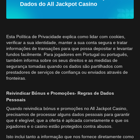
Dados do All Jackpot Casino
Esta Política de Privacidade explica como lidar com cookies,
verificar a sua identidade, manter a sua conta segura e tratar
informações de transações para que possa depositar e levantar
fundos facilmente. Para jogadores em Portugal ou português,
também informa sobre os seus direitos e as medidas de
segurança tomadas quando os dados são partilhados com
prestadores de serviços de confiança ou enviados através de
fronteiras.
Reivindicar Bónus e Promoções- Regras de Dados
Pessoais
Quando reivindica bónus e promoções no All Jackpot Casino,
precisamos de processar alguns dados pessoais para garantir
que é elegível, que a oferta é aplicada corretamente e que os
jogadores e o casino estão protegidos contra abusos.
Isto inclui tanto a informação que nos fornece diretamente como