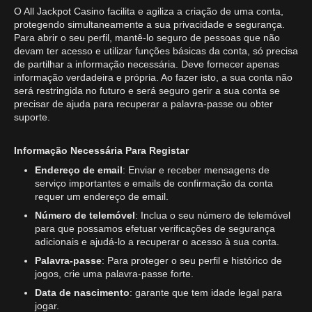
O All Jackpot Casino facilita e agiliza a criação de uma conta,
protegendo simultaneamente a sua privacidade e segurança.
Para abrir o seu perfil, mantê-lo seguro de pessoas que não
devam ter acesso e utilizar funções básicas da conta, só precisa
de partilhar a informação necessária. Deve fornecer apenas
informação verdadeira e própria. Ao fazer isto, a sua conta não
será restringida no futuro e será seguro gerir a sua conta se
precisar de ajuda para recuperar a palavra-passe ou obter
suporte.
Informação Necessária Para Registar
Endereço de email
: Enviar e receber mensagens de
serviço importantes e emails de confirmação da conta
requer um endereço de email.
Número de telemóvel
: Inclua o seu número de telemóvel
para que possamos efetuar verificações de segurança
adicionais e ajudá-lo a recuperar o acesso à sua conta.
Palavra-passe
: Para proteger o seu perfil e histórico de
jogos, crie uma palavra-passe forte.
Data de nascimento
: garante que tem idade legal para
jogar.