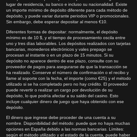
lugar de residencia, su banco e incluso su nacionalidad. Existe
un importe mínimo de depósito diferente para cada método de
depósito, y puede variar durante periodos VIP o promocionales.
Sin embargo, debe esperar depositar al menos €10.
Diferentes formas de depositar: normalmente, el depósito
mínimo es de 10 $, y el tiempo de procesamiento oscila entre
uno y tres días laborables. Los depósitos realizados con tarjetas
bancarias, monederos electrónicos y vales prepago se
procesan al instante o en un plazo de 15 minutos. Si su
depósito no aparece dentro de ese plazo, consulte con su
proveedor de pagos para asegurarse de que la transacción se
ha realizado. Conserve el número de confirmación o el recibo y
llame al soporte con la fecha, el importe (como €25) y el método
utilizado si se ha completado pero no hay crédito. El proveedor
puede revertir o realizar un cargo por devolución de su
depósito, lo que podría afectar a su saldo del casino. Esto
incluye cualquier dinero de juego que haya obtenido con ese
depósito.
El dinero que ingrese debe proceder de una cuenta a su
nombre. Disponibilidad del método: puede que no haya muchas
opciones en España debido a las normas bancarias. Límites:
según el método utilizado y el estado de la cuenta, puede haber