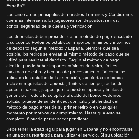
España?
Las cinco áreas principales de nuestros Términos y Condiciones
que más interesan a los jugadores son depósitos, retiros,
bonos, seguridad de la cuenta y verificación.
Los depósitos deben proceder de un método de pago vinculado
a su cuenta. Podemos establecer importes mínimos y máximos
de depósito según el método y España. Siempre que sea
posible, los retiros se envían al mismo método de pago que se
utilizó para realizar el depósito. Según el método de pago
elegido, puede haber importes mínimos de retiro, límites
máximos de cobro y tiempos de procesamiento. Tal como se
indica en los detalles de la promoción, las ofertas de bonos
incluyen requisitos de apuesta, límites de tiempo, reglas de
apuesta máxima, juegos que no pueden jugarse y límites de
ganancias. Todo ello se aplica al saldo del bono. Podemos
solicitar prueba de su identidad, domicilio y titularidad del
método de pago antes de su primer retiro o en cualquier
momento por motivos de cumplimiento. Hasta que esto se
complete, € puede permanecer pendiente.
Debe tener la edad legal para jugar en España y no encontrarse
en una zona restringida para utilizar el servicio. Si su ubicación