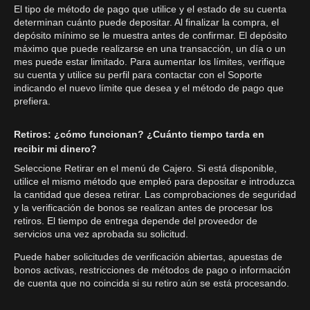
El tipo de método de pago que utilice y el estado de su cuenta
determinan cuánto puede depositar. Al finalizar la compra, el
depósito mínimo se le muestra antes de confirmar. El depósito
máximo que puede realizarse en una transacción, un día o un
mes puede estar limitado. Para aumentar los límites, verifique
su cuenta y utilice su perfil para contactar con el Soporte
indicando el nuevo límite que desea y el método de pago que
prefiera.
Retiros: ¿cómo funcionan? ¿Cuánto tiempo tarda en
recibir mi dinero?
Seleccione Retirar en el menú de Cajero. Si está disponible,
utilice el mismo método que empleó para depositar e introduzca
la cantidad que desea retirar. Las comprobaciones de seguridad
y la verificación de bonos se realizan antes de procesar los
retiros. El tiempo de entrega depende del proveedor de
servicios una vez aprobada su solicitud.
Puede haber solicitudes de verificación abiertas, apuestas de
bonos activas, restricciones de métodos de pago o información
de cuenta que no coincida si su retiro aún se está procesando.