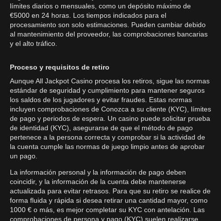
límites diarios o mensuales, como un depósito máximo de
€5000 en 24 horas. Los tiempos indicados para el
procesamiento son solo estimaciones. Pueden cambiar debido
al mantenimiento del proveedor, las comprobaciones bancarias
y el alto tráfico.
Proceso y requisitos de retiro
Aunque All Jackpot Casino procesa los retiros, sigue las normas
estándar de seguridad y cumplimiento para mantener seguros
los saldos de los jugadores y evitar fraudes. Estas normas
incluyen comprobaciones de Conozca a su cliente (KYC), límites
de pago y periodos de espera. Un casino puede solicitar prueba
de identidad (KYC), asegurarse de que el método de pago
pertenece a la persona correcta y comprobar si la actividad de
la cuenta cumple las normas de juego limpio antes de aprobar
un pago.
La información personal y la información de pago deben
coincidir, y la información de la cuenta debe mantenerse
actualizada para evitar retrasos. Para que su retiro se realice de
forma fluida y rápida si desea retirar una cantidad mayor, como
1000 € o más, es mejor completar su KYC con antelación. Las
comprobaciones de persona y pago (KYC) suelen realizarse