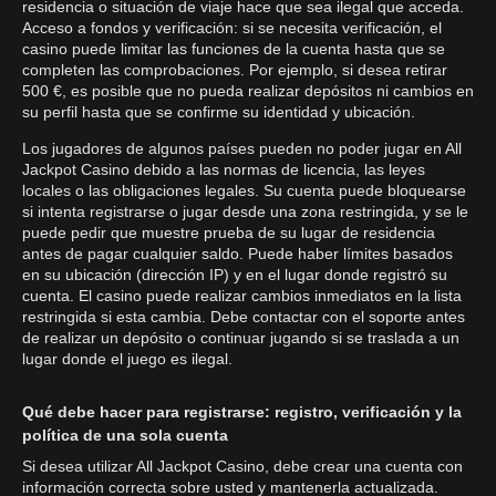
residencia o situación de viaje hace que sea ilegal que acceda.
Acceso a fondos y verificación: si se necesita verificación, el
casino puede limitar las funciones de la cuenta hasta que se
completen las comprobaciones. Por ejemplo, si desea retirar
500 €, es posible que no pueda realizar depósitos ni cambios en
su perfil hasta que se confirme su identidad y ubicación.
Los jugadores de algunos países pueden no poder jugar en All
Jackpot Casino debido a las normas de licencia, las leyes
locales o las obligaciones legales. Su cuenta puede bloquearse
si intenta registrarse o jugar desde una zona restringida, y se le
puede pedir que muestre prueba de su lugar de residencia
antes de pagar cualquier saldo. Puede haber límites basados
en su ubicación (dirección IP) y en el lugar donde registró su
cuenta. El casino puede realizar cambios inmediatos en la lista
restringida si esta cambia. Debe contactar con el soporte antes
de realizar un depósito o continuar jugando si se traslada a un
lugar donde el juego es ilegal.
Qué debe hacer para registrarse: registro, verificación y la
política de una sola cuenta
Si desea utilizar All Jackpot Casino, debe crear una cuenta con
información correcta sobre usted y mantenerla actualizada.