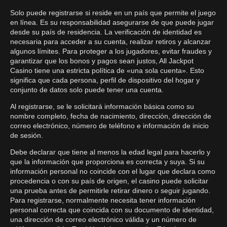
Solo puede registrarse si reside en un país que permite el juego
en línea. Es su responsabilidad asegurarse de que puede jugar
desde su país de residencia. La verificación de identidad es
necesaria para acceder a su cuenta, realizar retiros y alcanzar
algunos límites. Para proteger a los jugadores, evitar fraudes y
garantizar que los bonos y pagos sean justos, All Jackpot
Casino tiene una estricta política de «una sola cuenta». Esto
significa que cada persona, perfil de dispositivo del hogar y
conjunto de datos solo puede tener una cuenta.
Al registrarse, se le solicitará información básica como su
nombre completo, fecha de nacimiento, dirección, dirección de
correo electrónico, número de teléfono e información de inicio
de sesión.
Debe declarar que tiene al menos la edad legal para hacerlo y
que la información que proporciona es correcta y suya. Si su
información personal no coincide con el lugar que declara como
procedencia o con su país de origen, el casino puede solicitar
una prueba antes de permitirle retirar dinero o seguir jugando.
Para registrarse, normalmente necesita tener información
personal correcta que coincida con su documento de identidad,
una dirección de correo electrónico válida y un número de