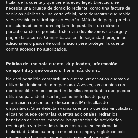
titular de la cuenta y que tiene la edad legal. Dirección: se
necesita una prueba de domicilio reciente, como una factura de
servicios públicos o una carta oficial, para demostrar que reside
y es elegible para trabajar en España. Método de pago: prueba
de titularidad, como una captura de pantalla o un extracto
parcial cuando se permita. Esto evita devoluciones de cargo y
pagos de terceros. Comprobaciones de seguridad: preguntas
adicionales o pasos de confirmación para proteger la cuenta
contra accesos no autorizados.
Política de una sola cuenta: duplicados, información
compartida y qué ocurre si tiene más de una
No está permitido compartir una cuenta, crear varias cuentas o
utilizar la identidad de otra persona. A veces, las cuentas con
nombres diferentes comparten detalles importantes que pueden
utilizarse para identificarlas, como métodos de pago,
información de contacto, direcciones IP o huellas de
dispositivos. Si se detectan varias cuentas o cuentas vinculadas,
el casino puede cerrar las cuentas adicionales, retirar los
beneficios de bonos, cancelar las ganancias de actividades
restringidas y retener los retiros hasta que se confirme la
titularidad. Utilice su propio método de pago y regístrese solo
una vez con la misma información personal para evitar