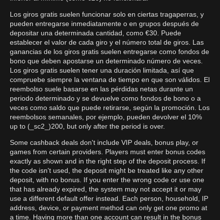
Los giros gratis suelen funcionar solo en ciertas tragaperras, y
pueden entregarse inmediatamente o en grupos después de
depositar una determinada cantidad, como €30. Puede
establecer el valor de cada giro y el número total de giros. Las
ganancias de los giros gratis suelen entregarse como fondos de
bono que deben apostarse un determinado número de veces.
Los giros gratis suelen tener una duración limitada, así que
compruebe siempre la ventana de tiempo en que son válidos. El
reembolso suele basarse en las pérdidas netas durante un
periodo determinado y se devuelve como fondos de bono o a
veces como saldo que puede retirarse, según la promoción. Los
reembolsos semanales, por ejemplo, pueden devolver el 10%
up to (_sc2_)200, but only after the period is over.
Some cashback deals don't include VIP deals, bonus play, or
games from certain providers. Players must enter bonus codes
exactly as shown and in the right step of the deposit process. If
the code isn't used, the deposit might be treated like any other
deposit, with no bonus. If you enter the wrong code or use one
that has already expired, the system may not accept it or may
use a different default offer instead. Each person, household, IP
address, device, or payment method can only get one promo at
a time. Having more than one account can result in the bonus