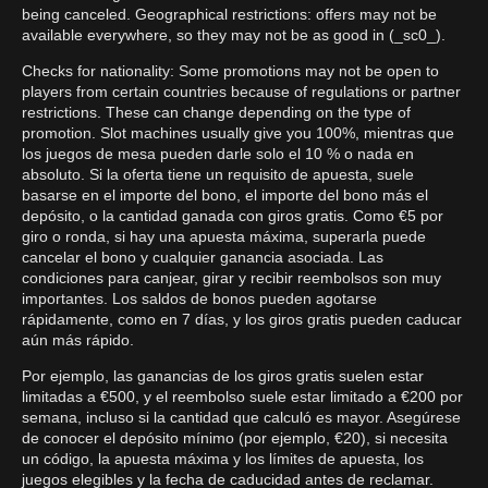
being canceled. Geographical restrictions: offers may not be
available everywhere, so they may not be as good in (_sc0_).
Checks for nationality: Some promotions may not be open to
players from certain countries because of regulations or partner
restrictions. These can change depending on the type of
promotion. Slot machines usually give you 100%, mientras que
los juegos de mesa pueden darle solo el 10 % o nada en
absoluto. Si la oferta tiene un requisito de apuesta, suele
basarse en el importe del bono, el importe del bono más el
depósito, o la cantidad ganada con giros gratis. Como €5 por
giro o ronda, si hay una apuesta máxima, superarla puede
cancelar el bono y cualquier ganancia asociada. Las
condiciones para canjear, girar y recibir reembolsos son muy
importantes. Los saldos de bonos pueden agotarse
rápidamente, como en 7 días, y los giros gratis pueden caducar
aún más rápido.
Por ejemplo, las ganancias de los giros gratis suelen estar
limitadas a €500, y el reembolso suele estar limitado a €200 por
semana, incluso si la cantidad que calculó es mayor. Asegúrese
de conocer el depósito mínimo (por ejemplo, €20), si necesita
un código, la apuesta máxima y los límites de apuesta, los
juegos elegibles y la fecha de caducidad antes de reclamar.