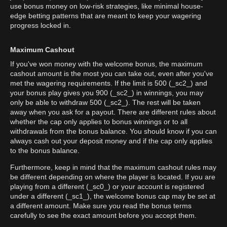
use bonus money on low-risk strategies, like minimal house-
edge betting patterns that are meant to keep your wagering
progress locked in.
Maximum Cashout
If you've won money with the welcome bonus, the maximum
cashout amount is the most you can take out, even after you've
met the wagering requirements. If the limit is 500 (_sc2_) and
your bonus play gives you 900 (_sc2_) in winnings, you may
only be able to withdraw 500 (_sc2_). The rest will be taken
away when you ask for a payout. There are different rules about
whether the cap only applies to bonus winnings or to all
withdrawals from the bonus balance. You should know if you can
always cash out your deposit money and if the cap only applies
to the bonus balance.
Furthermore, keep in mind that the maximum cashout rules may
be different depending on where the player is located. If you are
playing from a different (_sc0_) or your account is registered
under a different (_sc1_), the welcome bonus cap may be set at
a different amount. Make sure you read the bonus terms
carefully to see the exact amount before you accept them.