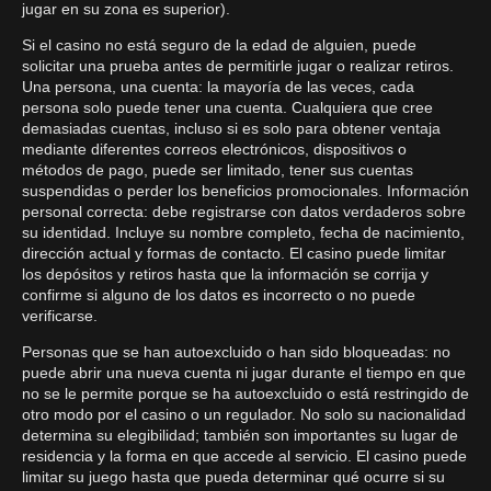
jugar en su zona es superior).
Si el casino no está seguro de la edad de alguien, puede
solicitar una prueba antes de permitirle jugar o realizar retiros.
Una persona, una cuenta: la mayoría de las veces, cada
persona solo puede tener una cuenta. Cualquiera que cree
demasiadas cuentas, incluso si es solo para obtener ventaja
mediante diferentes correos electrónicos, dispositivos o
métodos de pago, puede ser limitado, tener sus cuentas
suspendidas o perder los beneficios promocionales. Información
personal correcta: debe registrarse con datos verdaderos sobre
su identidad. Incluye su nombre completo, fecha de nacimiento,
dirección actual y formas de contacto. El casino puede limitar
los depósitos y retiros hasta que la información se corrija y
confirme si alguno de los datos es incorrecto o no puede
verificarse.
Personas que se han autoexcluido o han sido bloqueadas: no
puede abrir una nueva cuenta ni jugar durante el tiempo en que
no se le permite porque se ha autoexcluido o está restringido de
otro modo por el casino o un regulador. No solo su nacionalidad
determina su elegibilidad; también son importantes su lugar de
residencia y la forma en que accede al servicio. El casino puede
limitar su juego hasta que pueda determinar qué ocurre si su