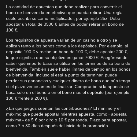
La cantidad de apuestas que debe realizar para convertir el
bono de bienvenida en efectivo que pueda retirar. Una regla
suele escribirse como multiplicador, por ejemplo 35x. Debe
apostar un total de 3500 € antes de poder retirar un bono de
100 €.
Los requisitos de apuesta varían de un casino a otro y se
aplican tanto a los bonos como a los depósitos. Por ejemplo, si
deposita 100 € y recibe un bono de 100 €, debe apostar 200 €,
lo que significa que su objetivo es ganar 7000 €. Asegúrese de
saber qué importe base se utiliza en los términos de su bono de
bienvenida. También suele haber límites de tiempo en los bonos
de bienvenida. Incluso si está a punto de terminar, puede
perder sus ganancias y cualquier dinero de bono que aún tenga
si el plazo vence antes de finalizar. Compruebe si la apuesta se
basa solo en el bono o en el bono más el depósito (por ejemplo,
100 € frente a 200 €).
¿En qué juegos cuentan las contribuciones? El mínimo y el
máximo que puede apostar mientras apuesta, como «apuesta
máxima» de 5 € por giro o 10 € por ronda. Plazo para apostar,
como 7 o 30 días después del inicio de la promoción.