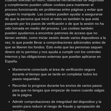
y cumplimiento pueden utilizar cookies para mantener el
proceso funcionando sin problemas entre páginas y evitar que
alguien lo manipule. Las cookies pueden ayudar a asegurarse
de que la persona que inició el retiro es también la que está
pasando por los pasos de verificación o de que la sesión no ha
sido tomada en medio del proceso. Las cookies también
pueden ayudarnos a encontrar patrones de acceso que no
tienen sentido, como iniciar sesión desde varios dispositivos a la
vez, lo que puede llevar a comprobaciones adicionales antes de
que se liberen los fondos. Esto evita que las personas saquen
dinero sin tu permiso y nos ayuda a cumplir con los controles
internos y las obligaciones externas que puedan aplicarse en
España.
Mantenerte conectado al área de verificación segura
durante el tiempo que se tarde en completar todos los
pasos requeridos
Recordar tu progreso durante los envíos de varios pasos
para que no tengas que empezar de nuevo cuando salgas
de la página
Admitir comprobaciones de integridad del dispositivo y la
sesión para reducir el riesgo de fraude y apropiación de
cuentas