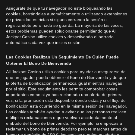
Asegúrate de que tu navegador no esté bloqueando las
cookies, borrándolas automáticamente o utilizando extensiones
de privacidad estrictas si sigues cerrando la sesión o
registrándote pero nada se guarda. La mayoría de las veces,
estos problemas pueden solucionarse permitiendo que All
Jackpot Casino utilice cookies y desactivando el borrado
automático cada vez que inicies sesión.
Las Cookies Realizan Un Seguimiento De Quién Puede
Obtener El Bono De Bienvenida
All Jackpot Casino utiliza cookies para ayudar a asegurarse de
que un jugador pueda obtener el Bono de Bienvenida y de que
la oferta de bonificación permanezca igual mientras navegas
por el sitio. Este seguimiento les permite comprobar cosas
importantes como si ya has reclamado una oferta de primera
vez, si la promoción está disponible donde estás y si el flujo de
bonificación está ocurriendo en la misma sesión del navegador.
Las cookies también ayudan a evitar que las personas realicen
múltiples reclamaciones o que vuelvan accidentalmente al
embudo del Bono de Bienvenida. Por ejemplo, si empiezas a
reclamar un bono de primer depósito pero te marchas antes de
hacer un depósito de 100 €, las cookies pueden ayudarte a