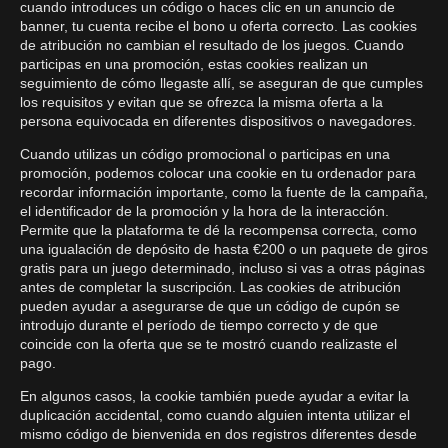
cuando introduces un código o haces clic en un anuncio de
banner, tu cuenta recibe el bono u oferta correcto. Las cookies
de atribución no cambian el resultado de los juegos. Cuando
participas en una promoción, estas cookies realizan un
seguimiento de cómo llegaste allí, se aseguran de que cumples
los requisitos y evitan que se ofrezca la misma oferta a la
persona equivocada en diferentes dispositivos o navegadores.
Cuando utilizas un código promocional o participas en una
promoción, podemos colocar una cookie en tu ordenador para
recordar información importante, como la fuente de la campaña,
el identificador de la promoción y la hora de la interacción.
Permite que la plataforma te dé la recompensa correcta, como
una igualación de depósito de hasta €200 o un paquete de giros
gratis para un juego determinado, incluso si vas a otras páginas
antes de completar la suscripción. Las cookies de atribución
pueden ayudar a asegurarse de que un código de cupón se
introdujo durante el período de tiempo correcto y de que
coincide con la oferta que se te mostró cuando realizaste el
pago.
En algunos casos, la cookie también puede ayudar a evitar la
duplicación accidental, como cuando alguien intenta utilizar el
mismo código de bienvenida en dos registros diferentes desde