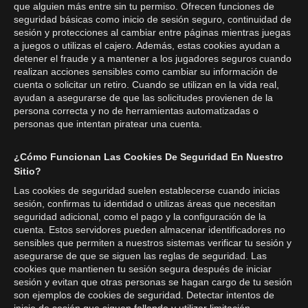
que alguien más entre sin tu permiso. Ofrecen funciones de
seguridad básicas como inicio de sesión seguro, continuidad de
sesión y protecciones al cambiar entre páginas mientras juegas
a juegos o utilizas el cajero. Además, estas cookies ayudan a
detener el fraude y a mantener a los jugadores seguros cuando
realizan acciones sensibles como cambiar su información de
cuenta o solicitar un retiro. Cuando se utilizan en la vida real,
ayudan a asegurarse de que las solicitudes provienen de la
persona correcta y no de herramientas automatizadas o
personas que intentan piratear una cuenta.
¿Cómo Funcionan Las Cookies De Seguridad En Nuestro
Sitio?
Las cookies de seguridad suelen establecerse cuando inicias
sesión, confirmas tu identidad o utilizas áreas que necesitan
seguridad adicional, como el pago y la configuración de la
cuenta. Estos servidores pueden almacenar identificadores no
sensibles que permiten a nuestros sistemas verificar tu sesión y
asegurarse de que se siguen las reglas de seguridad. Las
cookies que mantienen tu sesión segura después de iniciar
sesión y evitan que otras personas se hagan cargo de tu sesión
son ejemplos de cookies de seguridad. Detectar intentos de
inicio de sesión que siguen fallando y utilizar limitación