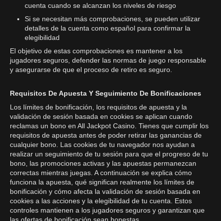
cuenta cuando se alcanzan los niveles de riesgo
Si se necesitan más comprobaciones, se pueden utilizar
detalles de la cuenta como español para confirmar la
elegibilidad
El objetivo de estas comprobaciones es mantener a los
jugadores seguros, defender las normas de juego responsable
y asegurarse de que el proceso de retiro es seguro.
Requisitos De Apuesta Y Seguimiento De Bonificaciones
Los límites de bonificación, los requisitos de apuesta y la
validación de sesión basada en cookies se aplican cuando
reclamas un bono en All Jackpot Casino. Tienes que cumplir los
requisitos de apuesta antes de poder retirar las ganancias de
cualquier bono. Las cookies de tu navegador nos ayudan a
realizar un seguimiento de tu sesión para que el progreso de tu
bono, las promociones activas y las apuestas permanezcan
correctas mientras juegas. A continuación se explica cómo
funciona la apuesta, qué significan realmente los límites de
bonificación y cómo afecta la validación de sesión basada en
cookies a las acciones y la elegibilidad de tu cuenta. Estos
controles mantienen a los jugadores seguros y garantizan que
las ofertas de bonificación sean honestas.