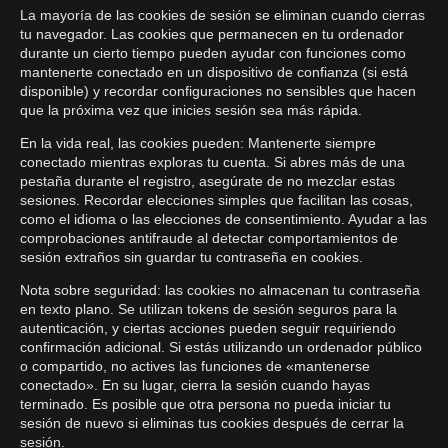
La mayoría de las cookies de sesión se eliminan cuando cierras
tu navegador. Las cookies que permanecen en tu ordenador
durante un cierto tiempo pueden ayudar con funciones como
mantenerte conectado en un dispositivo de confianza (si está
disponible) y recordar configuraciones no sensibles que hacen
que la próxima vez que inicies sesión sea más rápida.
En la vida real, las cookies pueden: Mantenerte siempre
conectado mientras exploras tu cuenta. Si abres más de una
pestaña durante el registro, asegúrate de no mezclar estas
sesiones. Recordar elecciones simples que facilitan las cosas,
como el idioma o las elecciones de consentimiento. Ayudar a las
comprobaciones antifraude al detectar comportamientos de
sesión extraños sin guardar tu contraseña en cookies.
Nota sobre seguridad: las cookies no almacenan tu contraseña
en texto plano. Se utilizan tokens de sesión seguros para la
autenticación, y ciertas acciones pueden seguir requiriendo
confirmación adicional. Si estás utilizando un ordenador público
o compartido, no actives las funciones de «mantenerse
conectado». En su lugar, cierra la sesión cuando hayas
terminado. Es posible que otra persona no pueda iniciar tu
sesión de nuevo si eliminas tus cookies después de cerrar la
sesión.