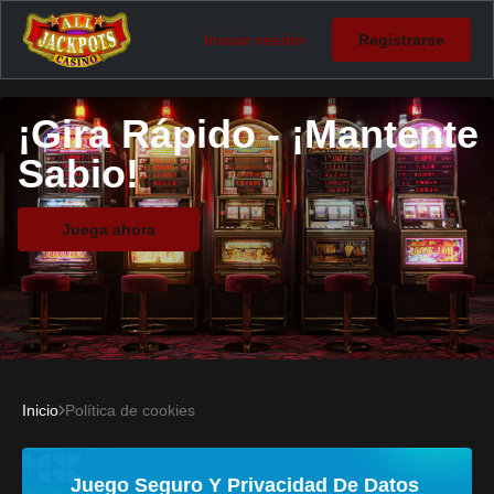
Iniciar sesión
Registrarse
¡Gira Rápido - ¡Mantente
Sabio!
Juega ahora
Inicio
Política de cookies
Juego Seguro Y Privacidad De Datos