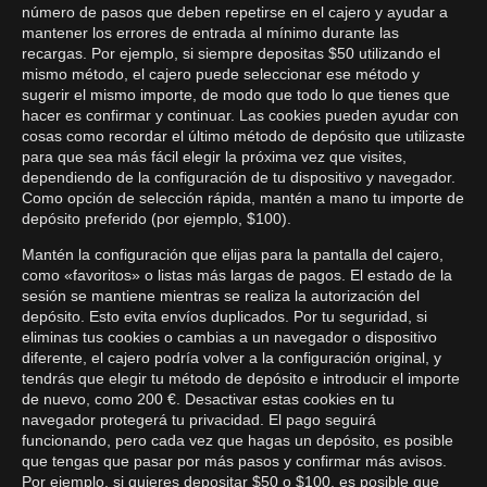
número de pasos que deben repetirse en el cajero y ayudar a
mantener los errores de entrada al mínimo durante las
recargas. Por ejemplo, si siempre depositas $50 utilizando el
mismo método, el cajero puede seleccionar ese método y
sugerir el mismo importe, de modo que todo lo que tienes que
hacer es confirmar y continuar. Las cookies pueden ayudar con
cosas como recordar el último método de depósito que utilizaste
para que sea más fácil elegir la próxima vez que visites,
dependiendo de la configuración de tu dispositivo y navegador.
Como opción de selección rápida, mantén a mano tu importe de
depósito preferido (por ejemplo, $100).
Mantén la configuración que elijas para la pantalla del cajero,
como «favoritos» o listas más largas de pagos. El estado de la
sesión se mantiene mientras se realiza la autorización del
depósito. Esto evita envíos duplicados. Por tu seguridad, si
eliminas tus cookies o cambias a un navegador o dispositivo
diferente, el cajero podría volver a la configuración original, y
tendrás que elegir tu método de depósito e introducir el importe
de nuevo, como 200 €. Desactivar estas cookies en tu
navegador protegerá tu privacidad. El pago seguirá
funcionando, pero cada vez que hagas un depósito, es posible
que tengas que pasar por más pasos y confirmar más avisos.
Por ejemplo, si quieres depositar $50 o $100, es posible que