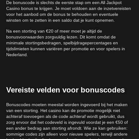
De bonuscode is slechts de eerste stap om een All Jackpot
Casino bonus te krijgen. Je moet voldoen aan de inzetvereisten
voor het aanbod om de bonus te behouden en eventuele
winsten om te zetten in een saldo dat je kunt opnemen.
Na een storting van €20 of meer moet je altijd de
bonusvoorwaarden zorgvuldig lezen. Dit komt omdat de
minimale stortingsbedragen, spelbijdragepercentages en
tijdslimieten kunnen variëren per promotie en voor spelers in
Nederland.
Vereiste velden voor bonuscodes
Bonuscodes moeten meestal worden ingevoerd bij het maken
van een storting. Het casino kan de promotie mogelijk niet
achteraf toevoegen als de code achteraf wordt gebruikt, dus
zorg ervoor dat het codeveld is ingevuld voordat je een €50 of
een ander bedrag aan storting afrondt. Wie ze kan gebruiken:
sommige codes zijn alleen voor nieuwe spelers, terwijl andere