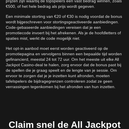
prijzen zijn waarbij de topspelers een vast bedrag winnen, zoals
€500, of het hele bedrag als prijs wordt gegeven.
Een minimale storting van €20 of €30 is nodig voordat de bonus
wordt bijgeschreven voor stortingsgeactiveerde aanbiedingen.
Code-gebaseerde aanbiedingen vereisen dat je een
promotiecode invoert bij het afrekenen. Als je de hoofdletters of
spaties mist, werkt de code mogelijk niet.
Het opt-in aanbod moet eerst worden geactiveerd op de
promotiepagina en vervolgens binnen een bepaalde tijd worden
gefinancierd, meestal 24 tot 72 uur. Om het meeste uit elke All
Jackpot Casino-deal te halen, zorg ervoor dat de bonus past bij
de spellen die je graag speelt en de lengte van je sessie. Om
ervoor te zorgen dat je je inzetten kunt afronden, moeten
tafelspelers de bijdragegrenzen controleren zodat ze geen
verrassingen tegenkomen bij het afronden van hun inzetten.
Claim snel de All Jackpot