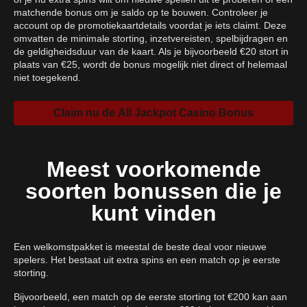
matchende bonus om je saldo op te bouwen. Controleer je
account op de promotiekaartdetails voordat je iets claimt. Deze
omvatten de minimale storting, inzetvereisten, spelbijdragen en
de geldigheidsduur van de kaart. Als je bijvoorbeeld €20 stort in
plaats van €25, wordt de bonus mogelijk niet direct of helemaal
niet toegekend.
Claim nu de All Jackpot Casino Bonus
Meest voorkomende
soorten bonussen die je
kunt vinden
Een welkomstpakket is meestal de beste deal voor nieuwe
spelers. Het bestaat uit extra spins en een match op je eerste
storting.
Bijvoorbeeld, een match op de eerste storting tot €200 kan aan