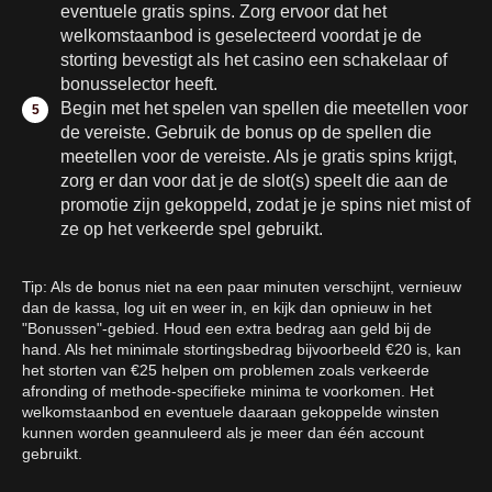
eventuele gratis spins. Zorg ervoor dat het
welkomstaanbod is geselecteerd voordat je de
storting bevestigt als het casino een schakelaar of
bonusselector heeft.
Begin met het spelen van spellen die meetellen voor
de vereiste. Gebruik de bonus op de spellen die
meetellen voor de vereiste. Als je gratis spins krijgt,
zorg er dan voor dat je de slot(s) speelt die aan de
promotie zijn gekoppeld, zodat je je spins niet mist of
ze op het verkeerde spel gebruikt.
Tip: Als de bonus niet na een paar minuten verschijnt, vernieuw
dan de kassa, log uit en weer in, en kijk dan opnieuw in het
"Bonussen"-gebied. Houd een extra bedrag aan geld bij de
hand. Als het minimale stortingsbedrag bijvoorbeeld €20 is, kan
het storten van €25 helpen om problemen zoals verkeerde
afronding of methode-specifieke minima te voorkomen. Het
welkomstaanbod en eventuele daaraan gekoppelde winsten
kunnen worden geannuleerd als je meer dan één account
gebruikt.