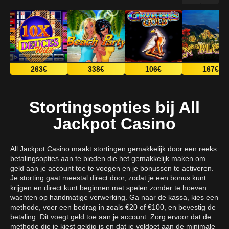
263€
338€
106€
167€
Stortingsopties bij All
Jackpot Casino
All Jackpot Casino maakt stortingen gemakkelijk door een reeks
betalingsopties aan te bieden die het gemakkelijk maken om
geld aan je account toe te voegen en je bonussen te activeren.
Je storting gaat meestal direct door, zodat je een bonus kunt
krijgen en direct kunt beginnen met spelen zonder te hoeven
wachten op handmatige verwerking. Ga naar de kassa, kies een
methode, voer een bedrag in zoals €20 of €100, en bevestig de
betaling. Dit voegt geld toe aan je account. Zorg ervoor dat de
methode die je kiest geldig is en dat je voldoet aan de minimale