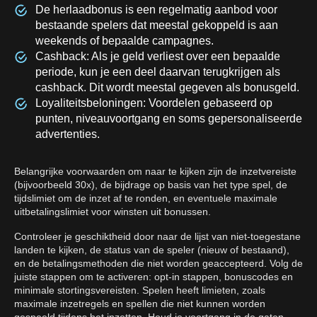
De herlaadbonus is een regelmatig aanbod voor
bestaande spelers dat meestal gekoppeld is aan
weekends of bepaalde campagnes.
Cashback: Als je geld verliest over een bepaalde
periode, kun je een deel daarvan terugkrijgen als
cashback. Dit wordt meestal gegeven als bonusgeld.
Loyaliteitsbeloningen: Voordelen gebaseerd op
punten, niveauvoortgang en soms gepersonaliseerde
advertenties.
Belangrijke voorwaarden om naar te kijken zijn de inzetvereiste
(bijvoorbeeld 30x), de bijdrage op basis van het type spel, de
tijdslimiet om de inzet af te ronden, en eventuele maximale
uitbetalingslimiet voor winsten uit bonussen.
Controleer je geschiktheid door naar de lijst van niet-toegestane
landen te kijken, de status van de speler (nieuw of bestaand),
en de betalingsmethoden die niet worden geaccepteerd. Volg de
juiste stappen om te activeren: opt-in stappen, bonuscodes en
minimale stortingsvereisten. Spelen heeft limieten, zoals
maximale inzetregels en spellen die niet kunnen worden