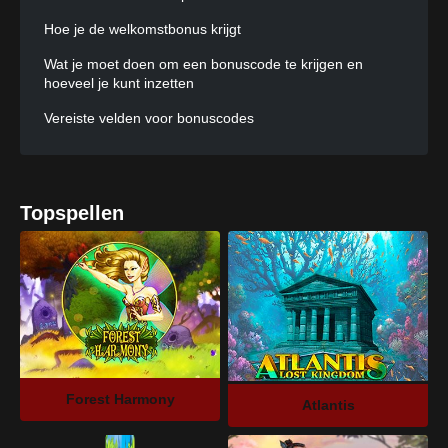
Hoe je de welkomstbonus krijgt
Wat je moet doen om een bonuscode te krijgen en
hoeveel je kunt inzetten
Vereiste velden voor bonuscodes
Uitleg van de inzetregels
Stortingsopties bij All Jackpot Casino
Topspellen
Opnamemethoden, verwerkingstijden en stappen voor
uitbetaling
Minimale storting, maximale uitbetaling en
bonuslimieten
Bonustypen die je misschien ziet
Wat het bonuselement betekent
Forest Harmony
Atlantis