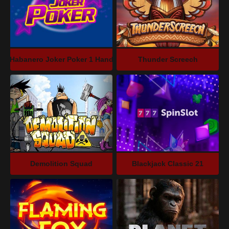
Habanero Joker Poker 1 Hand
Thunder Screech
Demolition Squad
Blackjack Classic 21