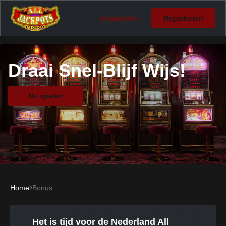
Aanmelden
Registreren
Draai Snel-Blijf Wijs!
Nu spelen
Home
Bonus
Het is tijd voor de Nederland All