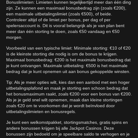
Bonuslimieten: Limieten kunnen tegelijkertijd meer dan één ding
zijn. Ze kunnen een maximaal bonusbedrag zijn (zoals €200),
een maximale uitbetalingslimiet (zoals €500), of beide.
Controleer altijd of de limiet per bonus, per dag of per
spelersaccount is. Dit is vooral belangrijk als je van plan bent
meer dan één storting te doen, zoals €50 vandaag en €50
morgen.
Voorbeeld van een typische limiet: Minimale storting: €10 of €20
is de kleinste storting die nodig is om de bonus te krijgen.
Maximaal bonusbedrag: €200 is het maximale bonusbedrag dat
je kunt ontvangen. Maximale uitbetaling: €500 is het maximale
bedrag dat je kunt opnemen uit aan bonus gekoppelde winsten.
Tip: Als je meer opties wilt, kies dan een aanbod met een hoger
uitbetalingsplafond en maak je storting een schoon bedrag dat
het bonusmaximum raakt, zoals €200 voor een bonus van €200.
Als je je geld snel wilt opnemen, maak dan kleine stortingen
zoals €20 om te voorkomen dat je wordt beïnvloed door
uitbetalingslimieten en bonusregels.
Je kunt een welkomstpakket, stortingsmatches, gratis spins en
andere bonussen krijgen bij alle Jackpot Casinos. Deze
bonussen zijn bedoeld om je speelbare saldo te verhogen en je