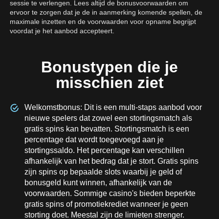
sessie te verlengen. Lees altijd de bonusvoorwaarden om
ervoor te zorgen dat je de in aanmerking komende spellen, de
maximale inzetten en de voorwaarden voor opname begrijpt
voordat je het aanbod accepteert.
Bonustypen die je
misschien ziet
Welkomstbonus: Dit is een multi-staps aanbod voor
nieuwe spelers dat zowel een stortingsmatch als
gratis spins kan bevatten. Stortingsmatch is een
percentage dat wordt toegevoegd aan je
stortingssaldo. Het percentage kan verschillen
afhankelijk van het bedrag dat je stort. Gratis spins
zijn spins op bepaalde slots waarbij je geld of
bonusgeld kunt winnen, afhankelijk van de
voorwaarden. Sommige casino's bieden beperkte
gratis spins of promotiekrediet wanneer je geen
storting doet. Meestal zijn de limieten strenger.