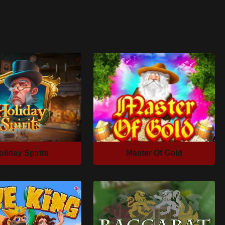
oliday Spirits
Master Of Gold