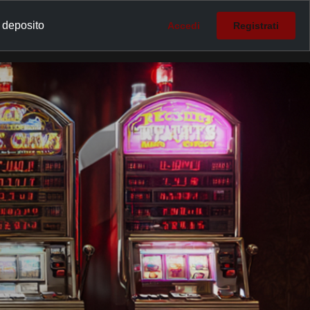
deposito
Accedi
Registrati