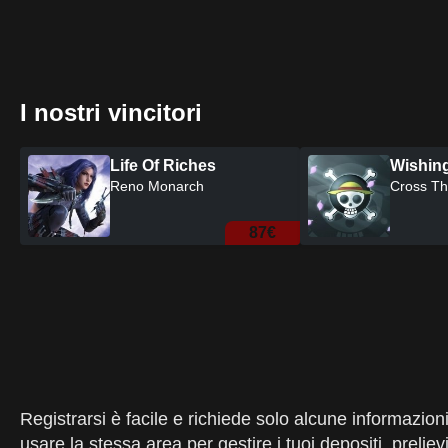
I nostri vincitori
Great Adventure
Life Of
Snake
Reno Mo
63€
Registrarsi è facile e richiede solo alcune informazion
usare la stessa area per gestire i tuoi depositi, prelie