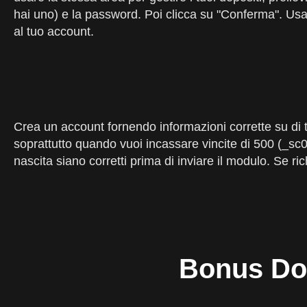
hai uno) e la password. Poi clicca su "Conferma". Us
al tuo account.
Crea un account fornendo informazioni corrette su di t
soprattutto quando vuoi incassare vincite di 500 (_sc0_
nascita siano corretti prima di inviare il modulo. Se rich
Bonus Do