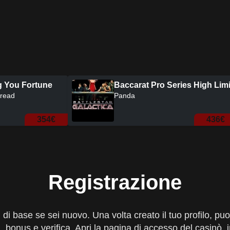
 Riches
Wishing You Fortune
narch
Cross Thread
87€
354€
Registrazione
i di base se sei nuovo. Una volta creato il tuo profilo, p
vi, bonus e verifica. Apri la pagina di accesso del casinò, 