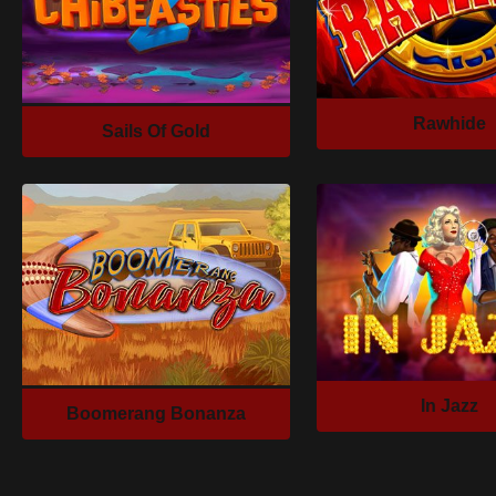
Come Accedere
Sails Of Gold
Rawhide
In Jazz
Boomerang Bonanza