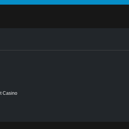
ot Casino