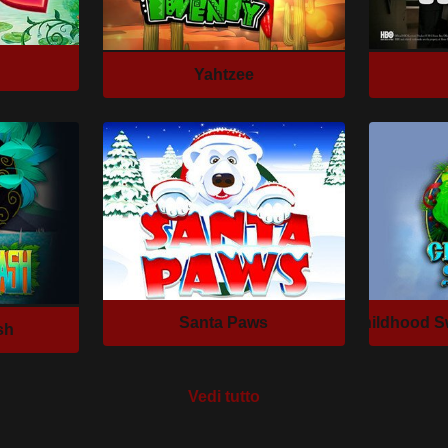
g
Yahtzee
Santa Paws
Childhood S
sh
Vedi tutto