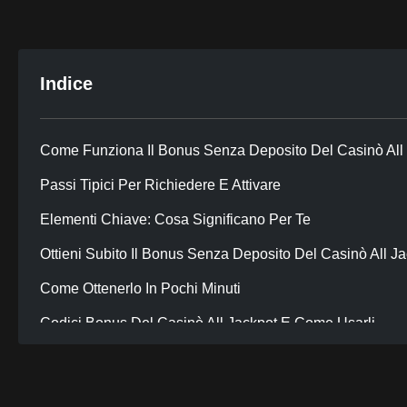
Indice
Come Funziona Il Bonus Senza Deposito Del Casinò All
Passi Tipici Per Richiedere E Attivare
Elementi Chiave: Cosa Significano Per Te
Ottieni Subito Il Bonus Senza Deposito Del Casinò All J
Come Ottenerlo In Pochi Minuti
Codici Bonus Del Casinò All Jackpot E Come Usarli
Istruzioni Su Come Inserire E Attivare Un Codice Bonus
Registrati E Verifica Il Tuo Account Al Casinò All Jackpot