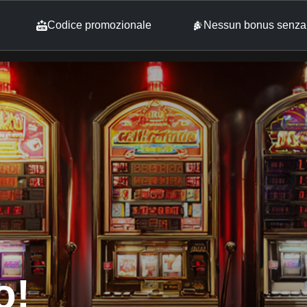
Codice promozionale
Nessun bonus senza 
o!