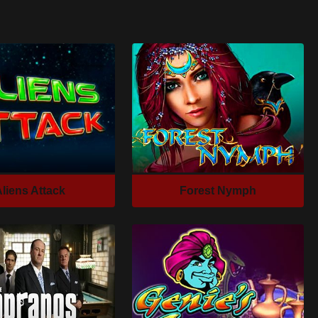
liens Attack
Forest Nymph