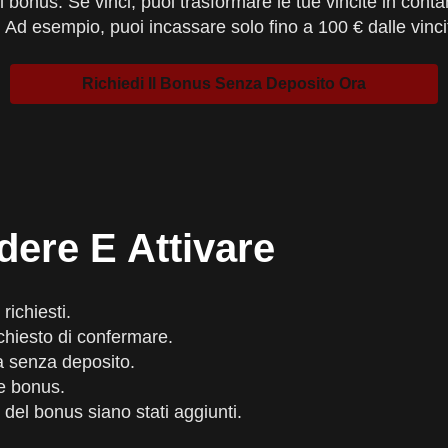
l bonus. Se vinci, puoi trasformare le tue vincite in conta
Ad esempio, puoi incassare solo fino a 100 € dalle vinci
Richiedi Il Bonus Senza Deposito Ora
dere E Attivare
richiesti.
 chiesto di confermare.
ta senza deposito.
ce bonus.
i del bonus siano stati aggiunti.