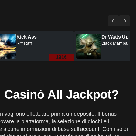
Dr Watts Up
Kick Ass
Racy Lion
Riff Raff
338€
 Casinò All Jackpot?
n vogliono effettuare prima un deposito. Il bonus
ovare la piattaforma, la selezione di giochi e il
alcune informazioni di base sull'account. Con i soldi