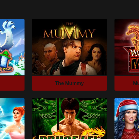
eisten, spellen en vervaldatums
jn enkele beperkingen van toepassing
aat spelen
ocurrencies als stortingsopties
The Mummy
Mu