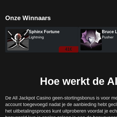
Onze Winnaars
The Rift
Sphinx
Scort
Lightning
272€
Hoe werkt de A
De All Jackpot Casino geen-stortingsbonus is voor me
account toegevoegd nadat je de aanbieding hebt gecla
het uitbetalingsproces kunt uitproberen voordat je ec