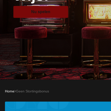
Nu spelen
Home
Geen Stortingsbonus