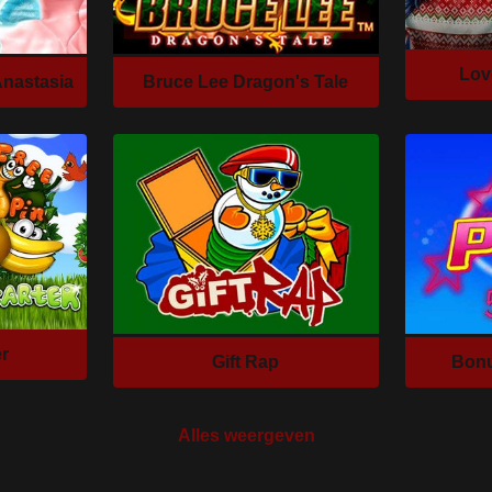
Lov
Anastasia
Bruce Lee Dragon's Tale
er
Gift Rap
Bonu
Alles weergeven