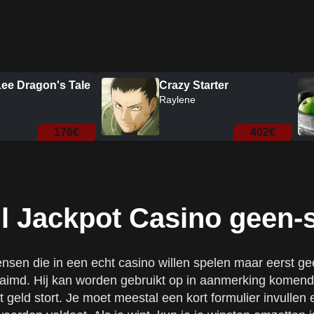
 Fortune
Bruce Lee Dragon's Tale
Pusher
41€
176€
ll Jackpot Casino geen-
nsen die in een echt casino willen spelen maar eerst ge
imd. Hij kan worden gebruikt op in aanmerking komende 
ht geld stort. Je moet meestal een kort formulier invull