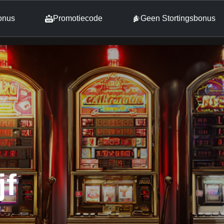
onus
Promotiecode
Geen Stortingsbonus
jf