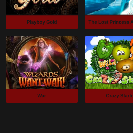
Playboy Gold
The Lost Princess 
War
Crazy Start