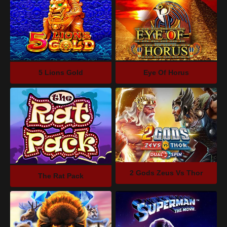
Herramientas de juego responsable
Características de la aplicación All Jackpot Casino
5 Lions Gold
Eye Of Horus
2 Gods Zeus Vs Thor
The Rat Pack