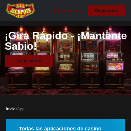
Iniciar sesión
Registrarse
¡Gira Rápido - ¡Mantente
Sabio!
Juega ahora
Inicio
App
Todas las aplicaciones de casino