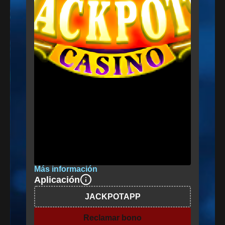
Más información
Aplicación
JACKPOTAPP
Reclamar bono