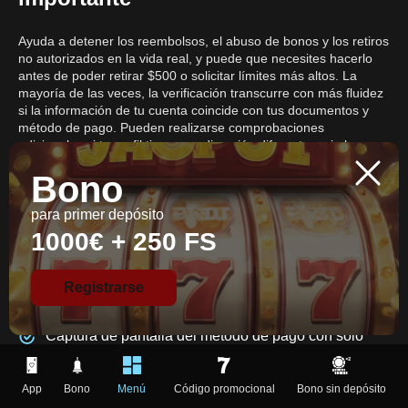
Ayuda a detener los reembolsos, el abuso de bonos y los retiros
no autorizados en la vida real, y puede que necesites hacerlo
antes de poder retirar $500 o solicitar límites más altos. La
mayoría de las veces, la verificación transcurre con más fluidez
si la información de tu cuenta coincide con tus documentos y
método de pago. Pueden realizarse comprobaciones
adicionales si tu perfil tiene una dirección diferente o si el
método de pago no está a tu nombre.
Bono
Identidad: Para asegurarte de que eres quien dices
para primer depósito
ser (documento de identidad emitido por el gobierno,
1000€ + 250 FS
comprobación de selfie)
Dirección: Para asegurarte de que vives donde dices
(factura de servicios, extracto bancario, carta oficial)
Registrarse
Método de pago: Para detener el fraude y los pagos
robados
Captura de pantalla del método de pago con solo
algunos números visibles, prueba de titularidad del
monedero electrónico
App
Bono
Menú
Código promocional
Bono sin depósito