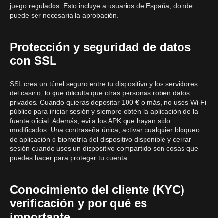
juego regulados. Esto incluye a usuarios de España, donde
puede ser necesaria la aprobación.
Protección y seguridad de datos
con SSL
SSL crea un túnel seguro entre tu dispositivo y los servidores
del casino, lo que dificulta que otras personas roben datos
privados. Cuando quieras depositar 100 € o más, no uses Wi-Fi
público para iniciar sesión y siempre obtén la aplicación de la
fuente oficial. Además, evita los APK que hayan sido
modificados. Una contraseña única, activar cualquier bloqueo
de aplicación o biometría del dispositivo disponible y cerrar
sesión cuando uses un dispositivo compartido son cosas que
puedes hacer para proteger tu cuenta.
Conocimiento del cliente (KYC)
verificación y por qué es
importante