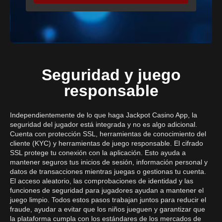
Seguridad y juego
responsable
Independientemente de lo que haga Jackpot Casino App, la
seguridad del jugador está integrada y no es algo adicional.
Cuenta con protección SSL, herramientas de conocimiento del
cliente (KYC) y herramientas de juego responsable. El cifrado
SSL protege tu conexión con la aplicación. Esto ayuda a
mantener seguros tus inicios de sesión, información personal y
datos de transacciones mientras juegas o gestionas tu cuenta.
El acceso aleatorio, las comprobaciones de identidad y las
funciones de seguridad para jugadores ayudan a mantener el
juego limpio. Todos estos pasos trabajan juntos para reducir el
fraude, ayudar a evitar que los niños jueguen y garantizar que
la plataforma cumpla con los estándares de los mercados de