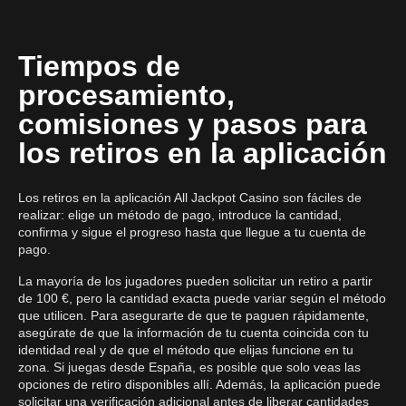
Tiempos de
procesamiento,
comisiones y pasos para
los retiros en la aplicación
Los retiros en la aplicación All Jackpot Casino son fáciles de
realizar: elige un método de pago, introduce la cantidad,
confirma y sigue el progreso hasta que llegue a tu cuenta de
pago.
La mayoría de los jugadores pueden solicitar un retiro a partir
de 100 €, pero la cantidad exacta puede variar según el método
que utilicen. Para asegurarte de que te paguen rápidamente,
asegúrate de que la información de tu cuenta coincida con tu
identidad real y de que el método que elijas funcione en tu
zona. Si juegas desde España, es posible que solo veas las
opciones de retiro disponibles allí. Además, la aplicación puede
solicitar una verificación adicional antes de liberar cantidades