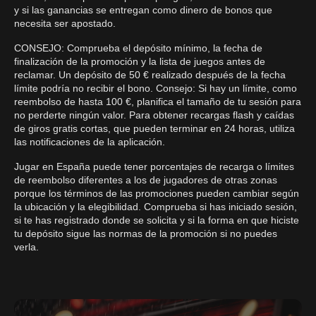
y si las ganancias se entregan como dinero de bonos que
necesita ser apostado.
CONSEJO: Comprueba el depósito mínimo, la fecha de
finalización de la promoción y la lista de juegos antes de
reclamar. Un depósito de 50 € realizado después de la fecha
límite podría no recibir el bono. Consejo: Si hay un límite, como
reembolso de hasta 100 €, planifica el tamaño de tu sesión para
no perderte ningún valor. Para obtener recargas flash y caídas
de giros gratis cortas, que pueden terminar en 24 horas, utiliza
las notificaciones de la aplicación.
Jugar en España puede tener porcentajes de recarga o límites
de reembolso diferentes a los de jugadores de otras zonas
porque los términos de las promociones pueden cambiar según
la ubicación y la elegibilidad. Comprueba si has iniciado sesión,
si te has registrado donde se solicita y si la forma en que hiciste
tu depósito sigue las normas de la promoción si no puedes
verla.