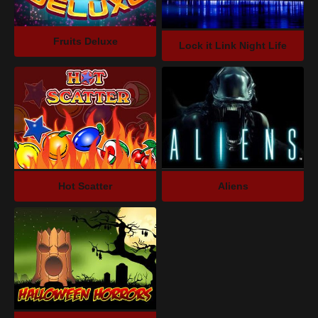
Fruits Deluxe
Lock it Link Night Life
Hot Scatter
Aliens